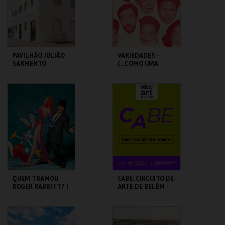
COMPRAR
COMPRAR
PAVILHÃO JULIÃO
VARIEDADES -
SARMENTO
(...COMO UMA
ÓPERA BUFA
ERÓTICA E
SATÍRICA.)
PAVILHÃO JULIÃO
TEATRO
SARMENTO
VARIEDADES
MAIS INFO
MAIS INFO
COMPRAR
COMPRAR
QUEM TRAMOU
CABE: CIRCUITO DE
ROGER RABBITT? |
ARTE DE BELÉM -
WHO FRAMED
PAV. JULIAO
ROGER RABBIT
SARMENTO
CAPITÓLIO.
PAVILHÃO JULIÃO
SARMENTO