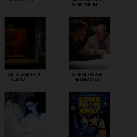
SCRIPTORIUM -
OFICINA PARA
FAMÍLIAS
CAPITÓLIO.
ML - SANTO
ANTÓNIO
MAIS INFO
MAIS INFO
COMPRAR
COMPRAR
VISITA GUIDATA IN
OS INFILTRADOS |
ITALIANO
THE DEPARTED -
CICLO MARTIN
SCORSESE
CASA FERNANDO
CAPITÓLIO.
PESSOA
MAIS INFO
MAIS INFO
COMPRAR
COMPRAR