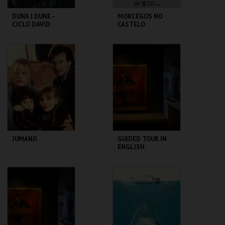
DUNA | DUNE -
MORCEGOS NO
CICLO DAVID
CASTELO
LYNCH
CAPITÓLIO.
CASTELO DE SÃO
JORGE
MAIS INFO
MAIS INFO
COMPRAR
COMPRAR
JUMANJI
GUIDED TOUR IN
ENGLISH
CAPITÓLIO.
CASA FERNANDO
PESSOA
MAIS INFO
MAIS INFO
COMPRAR
COMPRAR