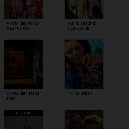
COMPRAR
COMPRAR
VISITA ORIENTADA
SANTO ANTÓNIO -
À EXPOSIÇÃO
A LISBOA DE
TEMPORÁRIA COM
SANTO ANTÓNIO -
LGP
PERCURSO
MUSEU DA
ML - SANTO
MARIONETA
ANTÓNIO
MAIS INFO
MAIS INFO
COMPRAR
COMPRAR
VISITA ORIENTADA
FIM DO VERÃO
COM
AUDIODESCRIÇÃO
CASA FERNANDO
LU.CA -TEATRO LUÍS
ESGOTADO
PESSOA
CAMÕES