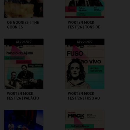
COMPRAR
COMPRAR
OS GOONIES | THE
WORTEN MOCK
GOONIES
FEST'26 | TONS DE
COMÉDIA
CAPITÓLIO.
CINEMA SÃO JORGE .
ESGOTADO
ESGOTADO
MAIS INFO
MAIS INFO
COMPRAR
COMPRAR
WORTEN MOCK
WORTEN MOCK
FEST'26 | PALÁCIO
FEST'26 | FUSO AO
DA AJUDA
VIVO - BUMBA NA
FOFINHA
CINEMA SÃO JORGE .
CINEMA SÃO JORGE .