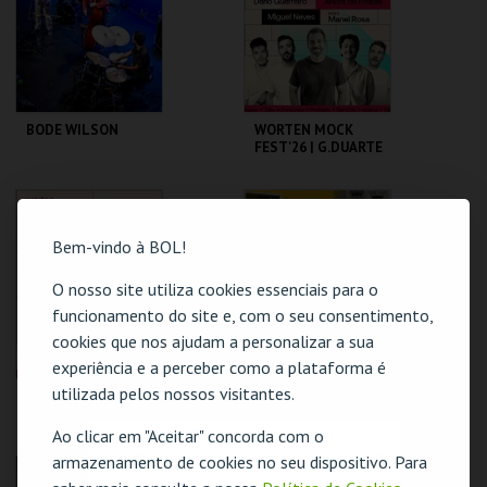
MAIS INFO
MAIS INFO
BODE WILSON
WORTEN MOCK
FEST'26 | G.DUARTE
D.GUERREIRO,A.FRE
ITAS, M. NEVES,
M.ROSA
CAPITÓLIO.
CINEMA SÃO JORGE .
Bem-vindo à BOL!
MAIS INFO
MAIS INFO
O nosso site utiliza cookies essenciais para o
funcionamento do site e, com o seu consentimento,
COMPRAR
COMPRAR
cookies que nos ajudam a personalizar a sua
experiência e a perceber como a plataforma é
utilizada pelos nossos visitantes.
WORTEN MOCK
LOTE 19 -
FEST'26 | SAM
FELICIDADE POR
MORRIL
METRO QUADRADO
Ao clicar em "Aceitar" concorda com o
O evento escolhido não está disponível
armazenamento de cookies no seu dispositivo. Para
CINEMA SÃO JORGE .
TEATRO
VARIEDADES