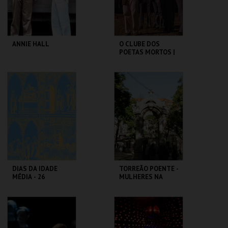
COMPRAR
COMPRAR
ANNIE HALL
O CLUBE DOS
POETAS MORTOS |
DEAD POETS
SOCIETY
CAPITÓLIO.
CAPITÓLIO.
MAIS INFO
MAIS INFO
COMPRAR
COMPRAR
DIAS DA IDADE
TORREÃO POENTE -
MÉDIA - 26
MULHERES NA
SETEMBRO
CIDADE -
PERCURSO
CASTELO DE SÃO
ML - PALÁCIO
JORGE
PIMENTA