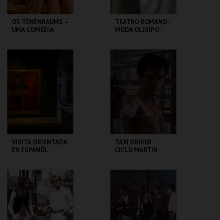
OS TENENBAUMS –
TEATRO ROMANO -
UMA COMÉDIA
MODA OLISIPO -
GENIAL | THE
OFICINA
ROYAL
TENENBAUMS
CAPITÓLIO.
ML - TEATRO
ROMANO
MAIS INFO
MAIS INFO
COMPRAR
COMPRAR
VISITA ORIENTADA
TAXI DRIVER -
EN ESPANÕL
CICLO MARTIN
SCORSESE
CASA FERNANDO
CAPITÓLIO.
PESSOA
MAIS INFO
MAIS INFO