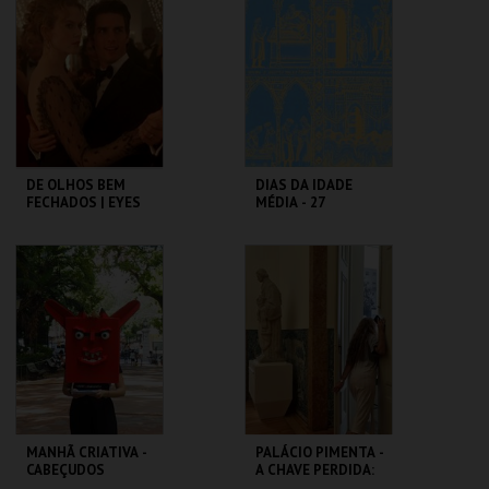
ROMANO
BAIRRO ALTO
MAIS INFO
MAIS INFO
COMPRAR
COMPRAR
DE OLHOS BEM
DIAS DA IDADE
FECHADOS | EYES
MÉDIA - 27
WIDE SHUT
SETEMBRO
CAPITÓLIO.
CASTELO DE SÃO
JORGE
MAIS INFO
MAIS INFO
COMPRAR
COMPRAR
MANHÃ CRIATIVA -
PALÁCIO PIMENTA -
CABEÇUDOS
A CHAVE PERDIDA:
UM ENIGMA NO