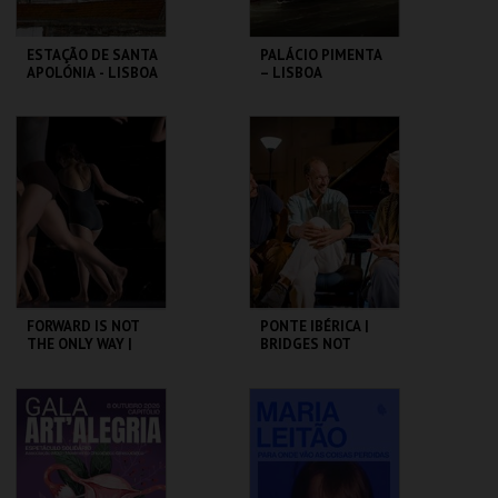
ESTAÇÃO DE SANTA
PALÁCIO PIMENTA
APOLÓNIA - LISBOA
– LISBOA
DAS CHAMINÉS (I) -
RIBEIRINHA –
PERCURSO
VISITA ORIENTADA
ML - PALÁCIO
ML - PALÁCIO
PIMENTA
PIMENTA
MAIS INFO
MAIS INFO
COMPRAR
COMPRAR
FORWARD IS NOT
PONTE IBÉRICA |
THE ONLY WAY |
BRIDGES NOT
OCP
WALLS
SÃO LUIZ TEATRO
SÃO LUIZ TEATRO
MUNICIPAL
MUNICIPAL
MAIS INFO
MAIS INFO