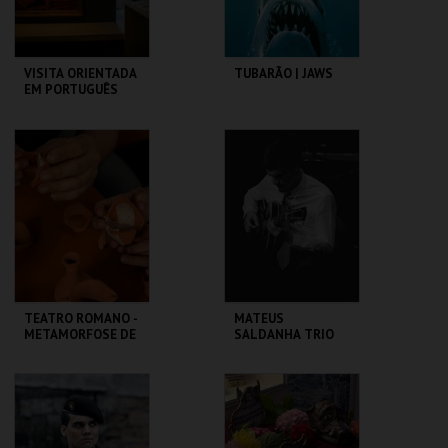
VISITA ORIENTADA
TUBARÃO | JAWS
EM PORTUGUÊS
CASA FERNANDO
CAPITÓLIO.
PESSOA
MAIS INFO
MAIS INFO
COMPRAR
COMPRAR
TEATRO ROMANO -
MATEUS
METAMORFOSE DE
SALDANHA TRIO
UM FRAGMENTO -
OFICINA
ML - TEATRO
CAPITÓLIO.
ROMANO
MAIS INFO
MAIS INFO