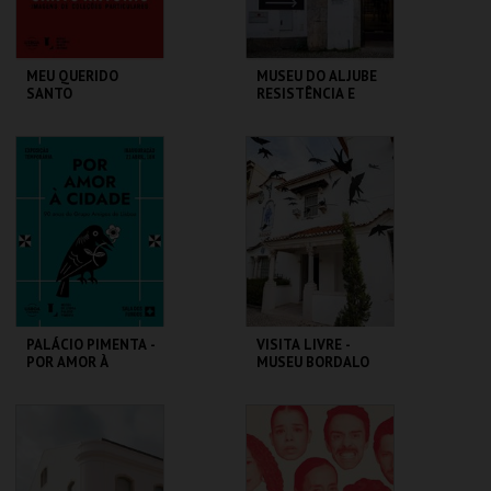
MEU QUERIDO
MUSEU DO ALJUBE
SANTO
RESISTÊNCIA E
ANTÓNIO.IMAGENS
LIBERDADE
COLEÇÕES
PARTICULARES-EXP
ML - SANTO
MUSEU DO ALJUBE
TEMPORÁRIA
ANTÓNIO
MAIS INFO
MAIS INFO
COMPRAR
COMPRAR
PALÁCIO PIMENTA -
VISITA LIVRE -
POR AMOR À
MUSEU BORDALO
CIDADE - 90 ANOS
PINHEIRO
DO GAL
ML - PALÁCIO
MUSEU BORDALO
PIMENTA
PINHEIRO
MAIS INFO
MAIS INFO