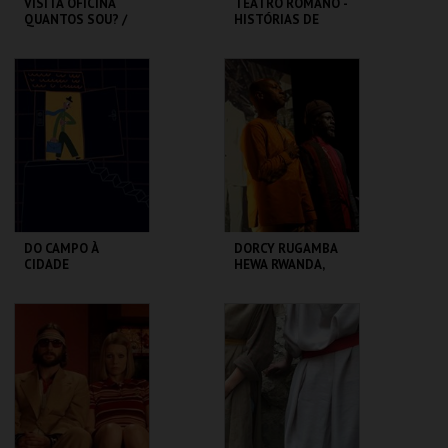
VISITA OFICINA
TEATRO ROMANO -
QUANTOS SOU? /
HISTÓRIAS DE
SESSÃO
LISBOA CONTADAS
DESCONTRAÍDA
...POR UM ITALIANO
CASA FERNANDO
ML - TEATRO
PESSOA
ROMANO
MAIS INFO
MAIS INFO
COMPRAR
COMPRAR
DO CAMPO À
DORCY RUGAMBA
CIDADE
HEWA RWANDA,
LETTRE AUX
ABSENTS
LU.CA -TEATRO LUÍS
TBA - TEATRO
CAMÕES
BAIRRO ALTO
MAIS INFO
MAIS INFO
COMPRAR
COMPRAR