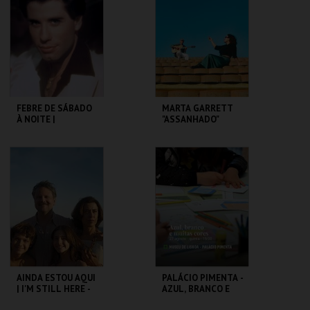
MAIS INFO
MAIS INFO
COMPRAR
COMPRAR
FEBRE DE SÁBADO
MARTA GARRETT
À NOITE |
"ASSANHADO"
SATURDAY NIGHT
QUARTETO
FEVER
CAPITÓLIO.
CAPITÓLIO.
MAIS INFO
MAIS INFO
COMPRAR
COMPRAR
AINDA ESTOU AQUI
PALÁCIO PIMENTA -
| I'M STILL HERE -
AZUL, BRANCO E
CICLO CLÁSSICOS
MUITAS CORES -