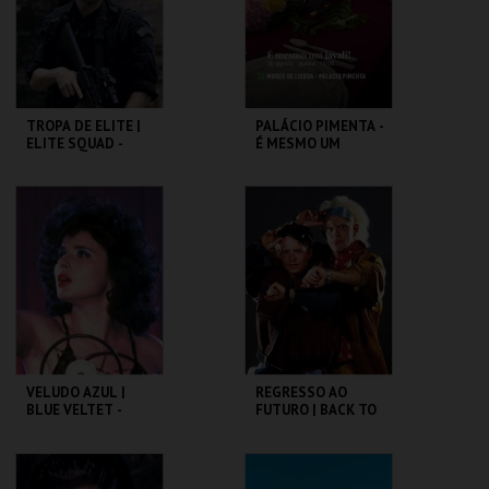
COMPRAR
COMPRAR
TROPA DE ELITE |
PALÁCIO PIMENTA -
ELITE SQUAD -
É MESMO UM
CICLO CLÁSSICOS
JAVALI! - VISITA
DO BRASIL
OFICINA
CAPITÓLIO.
ML - PALÁCIO
PIMENTA
MAIS INFO
MAIS INFO
COMPRAR
COMPRAR
VELUDO AZUL |
REGRESSO AO
BLUE VELTET -
FUTURO | BACK TO
CICLO DAVID
THE FUTURE
LYNCH
CAPITÓLIO.
CAPITÓLIO.