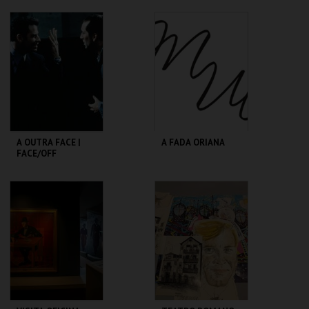
TEATRO
SÃO LUIZ TEATRO
VARIEDADES
MUNICIPAL
MAIS INFO
MAIS INFO
COMPRAR
COMPRAR
A OUTRA FACE |
A FADA ORIANA
FACE/OFF
CAPITÓLIO.
MUSEU DA
MARIONETA
MAIS INFO
MAIS INFO
COMPRAR
COMPRAR