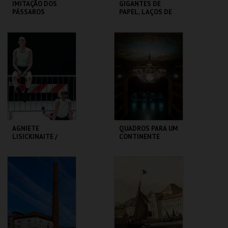
IMITAÇÃO DOS
GIGANTES DE
PÁSSAROS
PAPEL, LAÇOS DE
GENTE - RUI SOUSA
TEATRO
MUSEU DA
VARIEDADES
MARIONETA
MAIS INFO
MAIS INFO
COMPRAR
COMPRAR
AGNIETE
QUADROS PARA UM
LISICKINAITE /
CONTINENTE
IGOR SHUGALEEV
CLAP & SLAP
TBA - TEATRO
SÃO LUIZ TEATRO
BAIRRO ALTO
MUNICIPAL
MAIS INFO
MAIS INFO
COMPRAR
COMPRAR