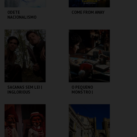
ODETE
COME FROM AWAY
NACIONALISMO
TBA - TEATRO
CAPITÓLIO.
BAIRRO ALTO
MAIS INFO
MAIS INFO
COMPRAR
COMPRAR
SACANAS SEM LEI |
O PEQUENO
INGLORIOUS
MONSTRO |
BASTERDS
GREMLINS
CAPITÓLIO.
CAPITÓLIO.
MAIS INFO
MAIS INFO