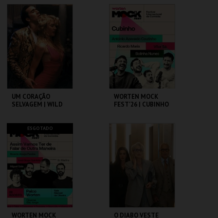
DO BRASIL
VISITA OFICINA
CAPITÓLIO.
ML - PALÁCIO
PIMENTA
MAIS INFO
MAIS INFO
COMPRAR
COMPRAR
UM CORAÇÃO
WORTEN MOCK
SELVAGEM | WILD
FEST'26 | CUBINHO
AT HEART – CICLO
DAVID LYNCH
CAPITÓLIO.
CINEMA SÃO JORGE .
ESGOTADO
MAIS INFO
MAIS INFO
COMPRAR
COMPRAR
WORTEN MOCK
O DIABO VESTE