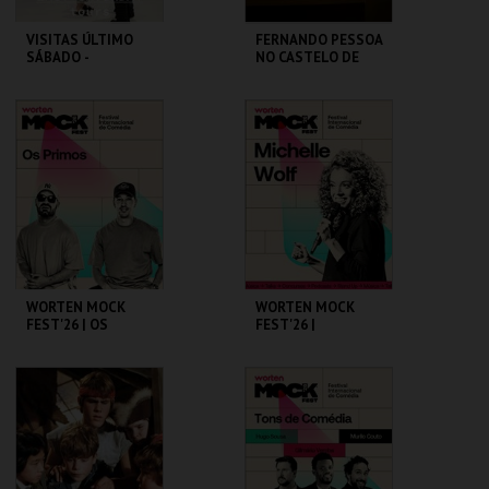
VISITAS ÚLTIMO
FERNANDO PESSOA
SÁBADO -
NO CASTELO DE
CONVERSAS
SÃO JORGE
TRANSATLÂNTICA
S NO PAV-JS
PAVILHÃO JULIÃO
CASA FERNANDO
SARMENTO
PESSOA
MAIS INFO
MAIS INFO
COMPRAR
COMPRAR
WORTEN MOCK
WORTEN MOCK
FEST'26 | OS
FEST'26 |
PRIMOS
MICHELLE WOLF
CINEMA SÃO JORGE .
CINEMA SÃO JORGE .
MAIS INFO
MAIS INFO