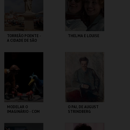
MAIS INFO
MAIS INFO
COMPRAR
COMPRAR
TORREÃO POENTE -
THELMA E LOUISE
A CIDADE DE SÃO
VICENTE -
PERCURSO
ML - PALÁCIO
CAPITÓLIO.
PIMENTA
MAIS INFO
MAIS INFO
COMPRAR
MODELAR O
O PAI, DE AUGUST
IMAGINÁRIO - COM
STRINDBERG
RAUL CONSTANTE
PEREIRA
MUSEU DA
SÃO LUIZ TEATRO