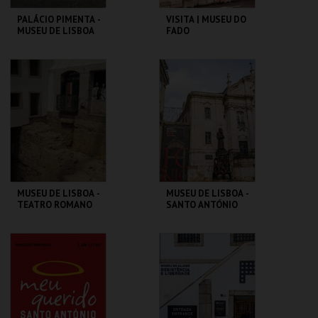
PALÁCIO PIMENTA -
VISITA | MUSEU DO
MUSEU DE LISBOA
FADO
ML - PALÁCIO
MUSEU DO FADO
PIMENTA
MAIS INFO
MAIS INFO
COMPRAR
COMPRAR
MUSEU DE LISBOA -
MUSEU DE LISBOA -
TEATRO ROMANO
SANTO ANTÓNIO
ML - TEATRO
ML - SANTO
ROMANO
ANTÓNIO
MAIS INFO
MAIS INFO
COMPRAR
COMPRAR