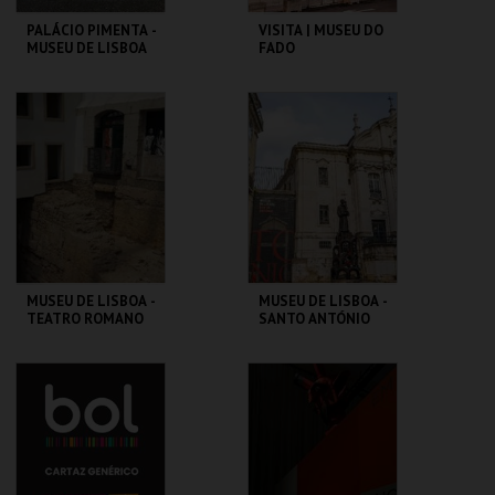
PALÁCIO PIMENTA -
VISITA | MUSEU DO
MUSEU DE LISBOA
FADO
ML - PALÁCIO
MUSEU DO FADO
PIMENTA
MAIS INFO
MAIS INFO
COMPRAR
COMPRAR
MUSEU DE LISBOA -
MUSEU DE LISBOA -
TEATRO ROMANO
SANTO ANTÓNIO
ML - TEATRO
ML - SANTO
ROMANO
ANTÓNIO
MAIS INFO
MAIS INFO
COMPRAR
COMPRAR