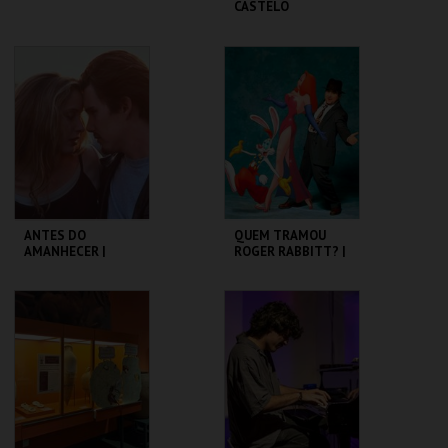
CASTELO
CASA FERNANDO
CASTELO DE SÃO
PESSOA
JORGE
MAIS INFO
MAIS INFO
COMPRAR
COMPRAR
ANTES DO
QUEM TRAMOU
AMANHECER |
ROGER RABBITT? |
BEFORE SUNRISE
WHO FRAMED
ROGER RABBIT
CAPITÓLIO.
CAPITÓLIO.
MAIS INFO
MAIS INFO
COMPRAR
COMPRAR