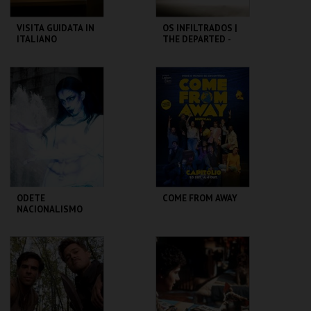
VISITA GUIDATA IN
OS INFILTRADOS |
ITALIANO
THE DEPARTED -
CICLO MARTIN
SCORSESE
CASA FERNANDO
CAPITÓLIO.
PESSOA
MAIS INFO
MAIS INFO
COMPRAR
COMPRAR
ODETE
COME FROM AWAY
NACIONALISMO
TBA - TEATRO
CAPITÓLIO.
BAIRRO ALTO
MAIS INFO
MAIS INFO