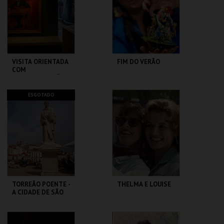
MAIS INFO
MAIS INFO
COMPRAR
COMPRAR
VISITA ORIENTADA
FIM DO VERÃO
COM
AUDIODESCRIÇÃO
CASA FERNANDO
LU.CA -TEATRO LUÍS
ESGOTADO
PESSOA
CAMÕES
MAIS INFO
MAIS INFO
COMPRAR
COMPRAR
TORREÃO POENTE -
THELMA E LOUISE
A CIDADE DE SÃO
VICENTE -
PERCURSO
ML - PALÁCIO
CAPITÓLIO.