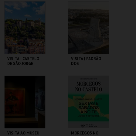
LYNCH
CAPITÓLIO.
PAVILHÃO JULIÃO
SARMENTO
MAIS INFO
MAIS INFO
COMPRAR
COMPRAR
VISITA | CASTELO
VISITA | PADRÃO
DE SÃO JORGE
DOS
DESCOBRIMENTOS
CASTELO DE SÃO
PADRÃO DOS
JORGE
DESCOBRIMENTOS
MAIS INFO
MAIS INFO
COMPRAR
COMPRAR
VISITA AO MUSEU
MORCEGOS NO