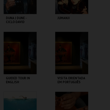
DUNA | DUNE -
JUMANJI
CICLO DAVID
LYNCH
CAPITÓLIO.
CAPITÓLIO.
MAIS INFO
MAIS INFO
COMPRAR
COMPRAR
GUIDED TOUR IN
VISITA ORIENTADA
ENGLISH
EM PORTUGUÊS
CASA FERNANDO
CASA FERNANDO
PESSOA
PESSOA
MAIS INFO
MAIS INFO