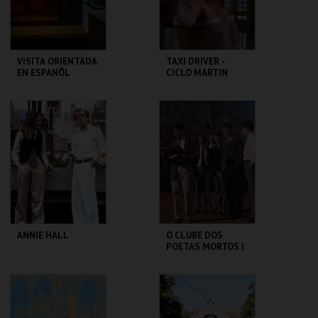
COMPRAR
COMPRAR
VISITA ORIENTADA
TAXI DRIVER -
EN ESPANÕL
CICLO MARTIN
SCORSESE
CASA FERNANDO
CAPITÓLIO.
PESSOA
MAIS INFO
MAIS INFO
COMPRAR
COMPRAR
ANNIE HALL
O CLUBE DOS
POETAS MORTOS |
DEAD POETS
SOCIETY
CAPITÓLIO.
CAPITÓLIO.