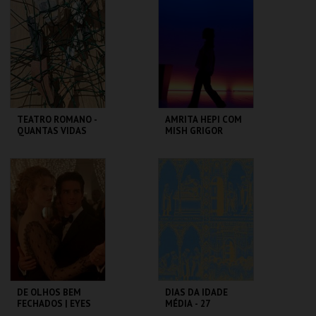
MARIONETA
CAMÕES
MAIS INFO
MAIS INFO
COMPRAR
COMPRAR
TEATRO ROMANO -
AMRITA HEPI COM
QUANTAS VIDAS
MISH GRIGOR
GUARDA UM
RINSE
FRAGMENTO -
VISITA ORIENTADA
ML - TEATRO
TBA - TEATRO
ROMANO
BAIRRO ALTO
MAIS INFO
MAIS INFO
COMPRAR
COMPRAR
DE OLHOS BEM
DIAS DA IDADE
FECHADOS | EYES
MÉDIA - 27
WIDE SHUT
SETEMBRO