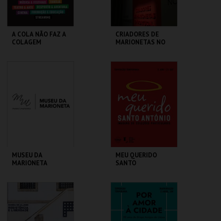
A COLA NÃO FAZ A
CRIADORES DE
COLAGEM
MARIONETAS NO
SÉC XXI -
EXPOSIÇÃO
TEMPORÁRIA
ATELIER-MUSEU
MUSEU DA
JÚLIO POMAR
MARIONETA
MAIS INFO
MAIS INFO
COMPRAR
COMPRAR
MUSEU DA
MEU QUERIDO
MARIONETA
SANTO
ANTÓNIO.IMAGENS
COLEÇÕES
PARTICULARES-EXP
MUSEU DA
ML - SANTO
TEMPORÁRIA
MARIONETA
ANTÓNIO
MAIS INFO
MAIS INFO