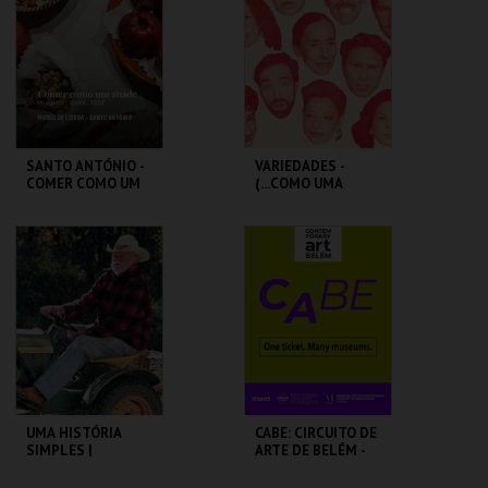
MAIS INFO
MAIS INFO
COMPRAR
COMPRAR
SANTO ANTÓNIO -
VARIEDADES -
COMER COMO UM
(...COMO UMA
ABADE - OFICINA
ÓPERA BUFA
ERÓTICA E
SATÍRICA.)
ML - SANTO
TEATRO
ANTÓNIO
VARIEDADES
MAIS INFO
MAIS INFO
COMPRAR
COMPRAR
UMA HISTÓRIA
CABE: CIRCUITO DE
SIMPLES |
ARTE DE BELÉM -
STRAIGHT STORY -
PAV. JULIAO
CICLO DAVID
SARMENTO