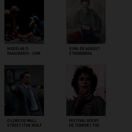
PIMENTA
MAIS INFO
MAIS INFO
COMPRAR
MODELAR O
O PAI, DE AUGUST
IMAGINÁRIO - COM
STRINDBERG
RAUL CONSTANTE
PEREIRA
MUSEU DA
SÃO LUIZ TEATRO
MARIONETA
MUNICIPAL
MAIS INFO
MAIS INFO
COMPRAR
COMPRAR
O LOBO DE WALL
FESTIVAL ROCKY
STREET |THE WOLF
DE TERROR | THE
OF WALL STREET -
ROCKY HORROR