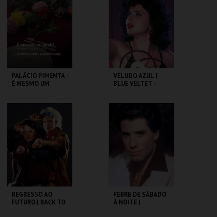
MAIS INFO
MAIS INFO
COMPRAR
COMPRAR
PALÁCIO PIMENTA -
VELUDO AZUL |
É MESMO UM
BLUE VELTET -
JAVALI! - VISITA
CICLO DAVID
OFICINA
LYNCH
ML - PALÁCIO
CAPITÓLIO.
PIMENTA
MAIS INFO
MAIS INFO
COMPRAR
COMPRAR
REGRESSO AO
FEBRE DE SÁBADO
FUTURO | BACK TO
À NOITE |
THE FUTURE
SATURDAY NIGHT