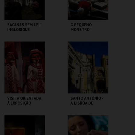
COMPRAR
COMPRAR
SACANAS SEM LEI |
O PEQUENO
INGLORIOUS
MONSTRO |
BASTERDS
GREMLINS
CAPITÓLIO.
CAPITÓLIO.
MAIS INFO
MAIS INFO
COMPRAR
COMPRAR
VISITA ORIENTADA
SANTO ANTÓNIO -
À EXPOSIÇÃO
A LISBOA DE
TEMPORÁRIA COM
SANTO ANTÓNIO -
LGP
PERCURSO
MUSEU DA
ML - SANTO
MARIONETA
ANTÓNIO