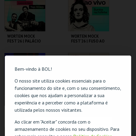
MAIS INFO
MAIS INFO
COMPRAR
COMPRAR
WORTEN MOCK
WORTEN MOCK
FEST'26 | PALÁCIO
FEST'26 | FUSO AO
DA AJUDA
VIVO - BUMBA NA
FOFINHA
CINEMA SÃO JORGE .
CINEMA SÃO JORGE .
Bem-vindo à BOL!
MAIS INFO
MAIS INFO
O nosso site utiliza cookies essenciais para o
funcionamento do site e, com o seu consentimento,
cookies que nos ajudam a personalizar a sua
experiência e a perceber como a plataforma é
utilizada pelos nossos visitantes.
BODE WILSON
WORTEN MOCK
FEST'26 | G.DUARTE
D.GUERREIRO,A.FRE
Ao clicar em "Aceitar" concorda com o
ITAS, M. NEVES,
O evento escolhido não está disponível
armazenamento de cookies no seu dispositivo. Para
M.ROSA
CAPITÓLIO.
CINEMA SÃO JORGE .