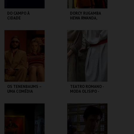
DO CAMPO À
DORCY RUGAMBA
CIDADE
HEWA RWANDA,
LETTRE AUX
ABSENTS
LU.CA -TEATRO LUÍS
TBA - TEATRO
CAMÕES
BAIRRO ALTO
MAIS INFO
MAIS INFO
COMPRAR
COMPRAR
OS TENENBAUMS –
TEATRO ROMANO -
UMA COMÉDIA
MODA OLISIPO -
GENIAL | THE
OFICINA
ROYAL
TENENBAUMS
CAPITÓLIO.
ML - TEATRO
ROMANO
MAIS INFO
MAIS INFO