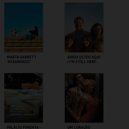
FEVER
CAPITÓLIO.
CAPITÓLIO.
MAIS INFO
MAIS INFO
COMPRAR
COMPRAR
MARTA GARRETT
AINDA ESTOU AQUI
"ASSANHADO"
| I'M STILL HERE -
QUARTETO
CICLO CLÁSSICOS
DO BRASIL
CAPITÓLIO.
CAPITÓLIO.
MAIS INFO
MAIS INFO
COMPRAR
COMPRAR
PALÁCIO PIMENTA -
UM CORAÇÃO