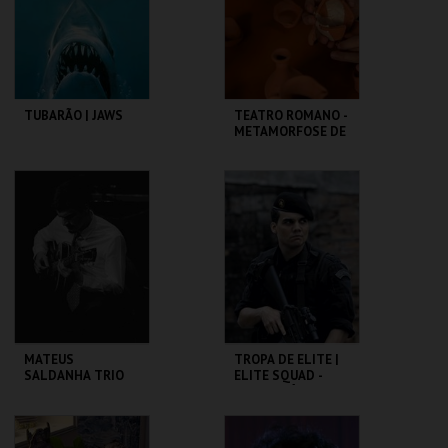
COMPRAR
COMPRAR
TUBARÃO | JAWS
TEATRO ROMANO -
METAMORFOSE DE
UM FRAGMENTO -
OFICINA
CAPITÓLIO.
ML - TEATRO
ROMANO
MAIS INFO
MAIS INFO
COMPRAR
COMPRAR
MATEUS
TROPA DE ELITE |
SALDANHA TRIO
ELITE SQUAD -
CICLO CLÁSSICOS
DO BRASIL
CAPITÓLIO.
CAPITÓLIO.