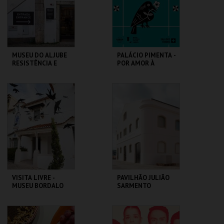
INSCREVER
COMPRAR
MUSEU DO ALJUBE
PALÁCIO PIMENTA -
RESISTÊNCIA E
POR AMOR À
LIBERDADE
CIDADE - 90 ANOS
DO GAL
MUSEU DO ALJUBE
ML - PALÁCIO
PIMENTA
MAIS INFO
MAIS INFO
COMPRAR
COMPRAR
VISITA LIVRE -
PAVILHÃO JULIÃO
MUSEU BORDALO
SARMENTO
PINHEIRO
MUSEU BORDALO
PAVILHÃO JULIÃO
PINHEIRO
SARMENTO