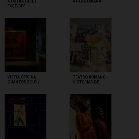
A OUTRA FACE |
A FADA ORIANA
FACE/OFF
CAPITÓLIO.
MUSEU DA
MARIONETA
MAIS INFO
MAIS INFO
COMPRAR
COMPRAR
VISITA OFICINA
TEATRO ROMANO -
QUANTOS SOU? /
HISTÓRIAS DE
SESSÃO
LISBOA CONTADAS
DESCONTRAÍDA
...POR UM ITALIANO
CASA FERNANDO
ML - TEATRO
PESSOA
ROMANO
MAIS INFO
MAIS INFO
COMPRAR
COMPRAR