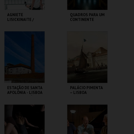
AGNIETE
QUADROS PARA UM
LISICKINAITE /
CONTINENTE
IGOR SHUGALEEV
CLAP & SLAP
TBA - TEATRO
SÃO LUIZ TEATRO
BAIRRO ALTO
MUNICIPAL
MAIS INFO
MAIS INFO
COMPRAR
COMPRAR
ESTAÇÃO DE SANTA
PALÁCIO PIMENTA
APOLÓNIA - LISBOA
– LISBOA
DAS CHAMINÉS (I) -
RIBEIRINHA –
PERCURSO
VISITA ORIENTADA
ML - PALÁCIO
ML - PALÁCIO
PIMENTA
PIMENTA
MAIS INFO
MAIS INFO