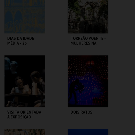
MAIS INFO
MAIS INFO
COMPRAR
COMPRAR
DIAS DA IDADE
TORREÃO POENTE -
MÉDIA - 26
MULHERES NA
SETEMBRO
CIDADE -
PERCURSO
CASTELO DE SÃO
ML - PALÁCIO
JORGE
PIMENTA
MAIS INFO
MAIS INFO
COMPRAR
COMPRAR
VISITA ORIENTADA
DOIS RATOS
À EXPOSIÇÃO
TEMPORÁRIA COM
A DIRETORA
MUSEU DA
LU.CA -TEATRO LUÍS