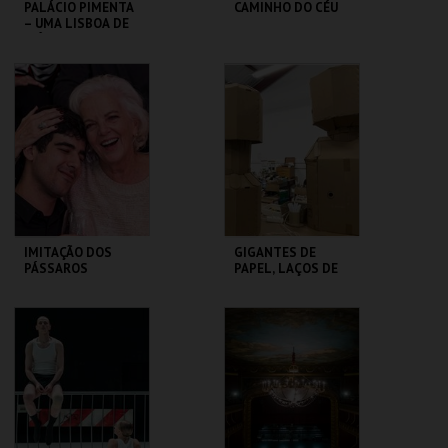
PALÁCIO PIMENTA
CAMINHO DO CÉU
– UMA LISBOA DE
MÚLTIPLAS
CONFISSÕES –
VISITA ORIENT
ML - PALÁCIO
SÃO LUIZ TEATRO
PIMENTA
MUNICIPAL
MAIS INFO
MAIS INFO
COMPRAR
COMPRAR
IMITAÇÃO DOS
GIGANTES DE
PÁSSAROS
PAPEL, LAÇOS DE
GENTE - RUI SOUSA
TEATRO
MUSEU DA
VARIEDADES
MARIONETA
MAIS INFO
MAIS INFO
COMPRAR
COMPRAR