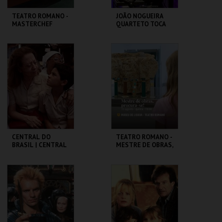
TEATRO ROMANO -
JOÃO NOGUEIRA
MASTERCHEF
QUARTETO TOCA
ROMANO - OFICINA
COLTRANE'S
SOUND
ML - TEATRO
CAPITÓLIO.
ROMANO
MAIS INFO
MAIS INFO
COMPRAR
COMPRAR
CENTRAL DO
TEATRO ROMANO -
BRASIL | CENTRAL
MESTRE DE OBRAS,
STATION - CICLO
PROCURA-SE! -
CLÁSSICOS DO
OFICINAS DE
BRASIL
VERÃO
CAPITÓLIO.
ML - TEATRO
ROMANO
MAIS INFO
MAIS INFO
COMPRAR
COMPRAR