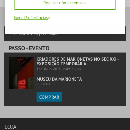
VARIEDADES
Rejeitar não essenciais
TEATRO
VARIEDADES
Gerir Preferências
PASSO
- SESSÃO
MAIS INFO
Escolha a sessão pretendida
COMPRAR
PASSO
- EVENTO
CRIADORES DE MARIONETAS NO SÉC XXI -
EXPOSIÇÃO TEMPORÁRIA
TEATRO & ARTE | EXPOSIÇÃO
MUSEU DA MARIONETA
RECINTO
COMPRAR
LOJA