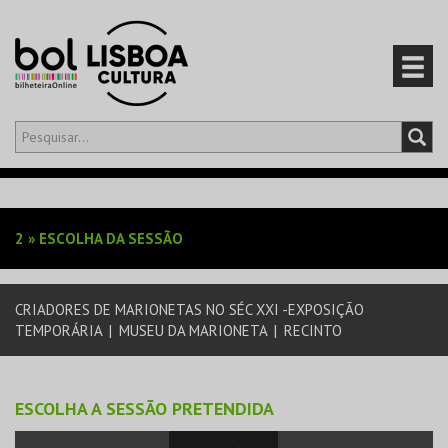
Olá,
iniciar sessão
PT
0
CARRINHO
2
»
ESCOLHA DA SESSÃO
EVENTOS
CRIADORES DE MARIONETAS NO SÉC XXI -EXPOSIÇÃO
CARTÕES
TEMPORÁRIA
|
MUSEU DA MARIONETA
|
RECINTO
PRODUTOS
ESCOLHA A SESSÃO PRETENDIDA