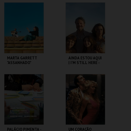
FEVER
CAPITÓLIO.
CAPITÓLIO.
MAIS INFO
MAIS INFO
COMPRAR
COMPRAR
MARTA GARRETT
AINDA ESTOU AQUI
"ASSANHADO"
| I'M STILL HERE -
QUARTETO
CICLO CLÁSSICOS
DO BRASIL
CAPITÓLIO.
CAPITÓLIO.
MAIS INFO
MAIS INFO
COMPRAR
COMPRAR
PALÁCIO PIMENTA -
UM CORAÇÃO