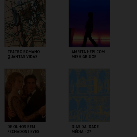
MARIONETA
CAMÕES
MAIS INFO
MAIS INFO
COMPRAR
COMPRAR
TEATRO ROMANO -
AMRITA HEPI COM
QUANTAS VIDAS
MISH GRIGOR
GUARDA UM
RINSE
FRAGMENTO -
VISITA ORIENTADA
ML - TEATRO
TBA - TEATRO
ROMANO
BAIRRO ALTO
MAIS INFO
MAIS INFO
COMPRAR
COMPRAR
DE OLHOS BEM
DIAS DA IDADE
FECHADOS | EYES
MÉDIA - 27
WIDE SHUT
SETEMBRO