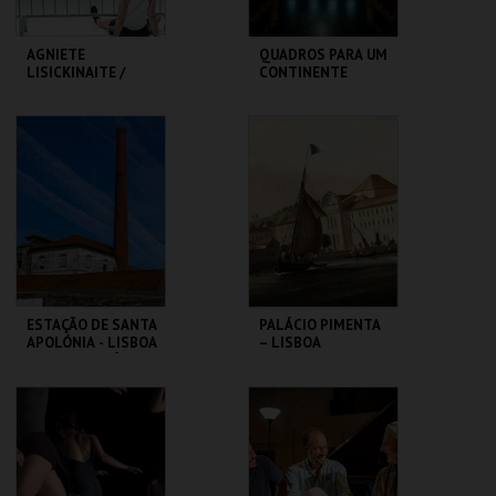
AGNIETE
QUADROS PARA UM
LISICKINAITE /
CONTINENTE
IGOR SHUGALEEV
CLAP & SLAP
TBA - TEATRO
SÃO LUIZ TEATRO
BAIRRO ALTO
MUNICIPAL
MAIS INFO
MAIS INFO
COMPRAR
COMPRAR
ESTAÇÃO DE SANTA
PALÁCIO PIMENTA
APOLÓNIA - LISBOA
– LISBOA
DAS CHAMINÉS (I) -
RIBEIRINHA –
PERCURSO
VISITA ORIENTADA
ML - PALÁCIO
ML - PALÁCIO
PIMENTA
PIMENTA
MAIS INFO
MAIS INFO