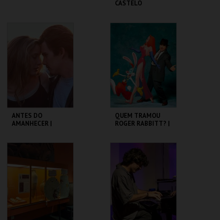
CASTELO
CASA FERNANDO
CASTELO DE SÃO
PESSOA
JORGE
MAIS INFO
MAIS INFO
COMPRAR
COMPRAR
ANTES DO
QUEM TRAMOU
AMANHECER |
ROGER RABBITT? |
BEFORE SUNRISE
WHO FRAMED
ROGER RABBIT
CAPITÓLIO.
CAPITÓLIO.
MAIS INFO
MAIS INFO
COMPRAR
COMPRAR