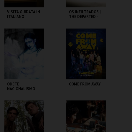
VISITA GUIDATA IN
OS INFILTRADOS |
ITALIANO
THE DEPARTED -
CICLO MARTIN
SCORSESE
CASA FERNANDO
CAPITÓLIO.
PESSOA
MAIS INFO
MAIS INFO
COMPRAR
COMPRAR
ODETE
COME FROM AWAY
NACIONALISMO
TBA - TEATRO
CAPITÓLIO.
BAIRRO ALTO
MAIS INFO
MAIS INFO