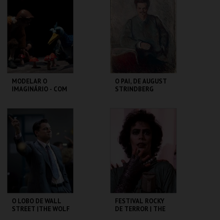
PIMENTA
MAIS INFO
MAIS INFO
COMPRAR
MODELAR O
O PAI, DE AUGUST
IMAGINÁRIO - COM
STRINDBERG
RAUL CONSTANTE
PEREIRA
MUSEU DA
SÃO LUIZ TEATRO
MARIONETA
MUNICIPAL
MAIS INFO
MAIS INFO
COMPRAR
COMPRAR
O LOBO DE WALL
FESTIVAL ROCKY
STREET |THE WOLF
DE TERROR | THE
OF WALL STREET -
ROCKY HORROR