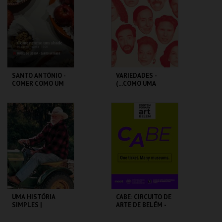
MAIS INFO
MAIS INFO
COMPRAR
COMPRAR
SANTO ANTÓNIO -
VARIEDADES -
COMER COMO UM
(...COMO UMA
ABADE - OFICINA
ÓPERA BUFA
ERÓTICA E
SATÍRICA.)
ML - SANTO
TEATRO
ANTÓNIO
VARIEDADES
MAIS INFO
MAIS INFO
COMPRAR
COMPRAR
UMA HISTÓRIA
CABE: CIRCUITO DE
SIMPLES |
ARTE DE BELÉM -
STRAIGHT STORY -
PAV. JULIAO
CICLO DAVID
SARMENTO