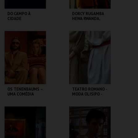
DO CAMPO À
DORCY RUGAMBA
CIDADE
HEWA RWANDA,
LETTRE AUX
ABSENTS
LU.CA -TEATRO LUÍS
TBA - TEATRO
CAMÕES
BAIRRO ALTO
MAIS INFO
MAIS INFO
COMPRAR
COMPRAR
OS TENENBAUMS –
TEATRO ROMANO -
UMA COMÉDIA
MODA OLISIPO -
GENIAL | THE
OFICINA
ROYAL
TENENBAUMS
CAPITÓLIO.
ML - TEATRO
ROMANO
MAIS INFO
MAIS INFO