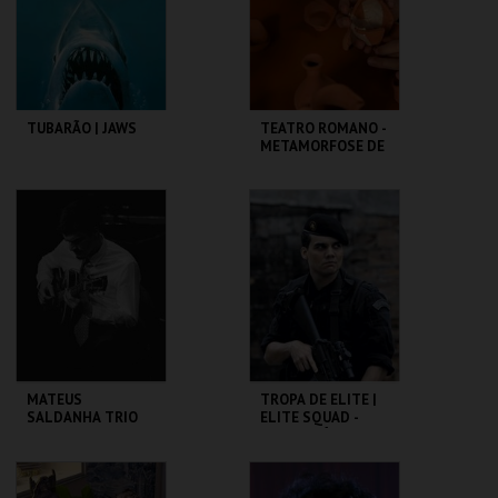
COMPRAR
COMPRAR
TUBARÃO | JAWS
TEATRO ROMANO -
METAMORFOSE DE
UM FRAGMENTO -
OFICINA
CAPITÓLIO.
ML - TEATRO
ROMANO
MAIS INFO
MAIS INFO
COMPRAR
COMPRAR
MATEUS
TROPA DE ELITE |
SALDANHA TRIO
ELITE SQUAD -
CICLO CLÁSSICOS
DO BRASIL
CAPITÓLIO.
CAPITÓLIO.