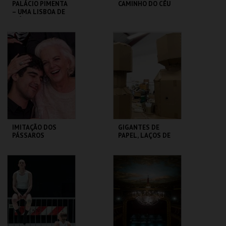
PALÁCIO PIMENTA
CAMINHO DO CÉU
– UMA LISBOA DE
MÚLTIPLAS
CONFISSÕES –
VISITA ORIENT
ML - PALÁCIO
SÃO LUIZ TEATRO
PIMENTA
MUNICIPAL
MAIS INFO
MAIS INFO
COMPRAR
COMPRAR
IMITAÇÃO DOS
GIGANTES DE
PÁSSAROS
PAPEL, LAÇOS DE
GENTE - RUI SOUSA
TEATRO
MUSEU DA
VARIEDADES
MARIONETA
MAIS INFO
MAIS INFO
COMPRAR
COMPRAR