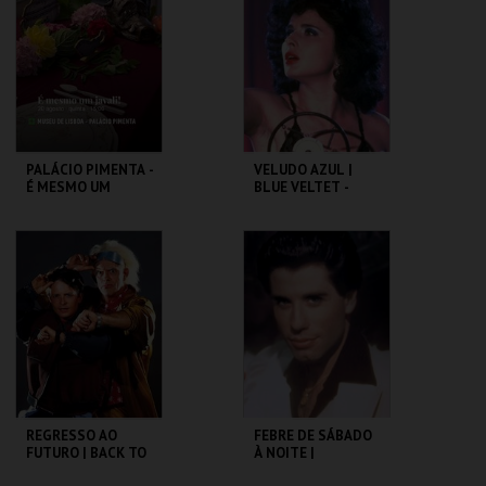
MAIS INFO
MAIS INFO
COMPRAR
COMPRAR
PALÁCIO PIMENTA -
VELUDO AZUL |
É MESMO UM
BLUE VELTET -
JAVALI! - VISITA
CICLO DAVID
OFICINA
LYNCH
ML - PALÁCIO
CAPITÓLIO.
PIMENTA
MAIS INFO
MAIS INFO
COMPRAR
COMPRAR
REGRESSO AO
FEBRE DE SÁBADO
FUTURO | BACK TO
À NOITE |
THE FUTURE
SATURDAY NIGHT