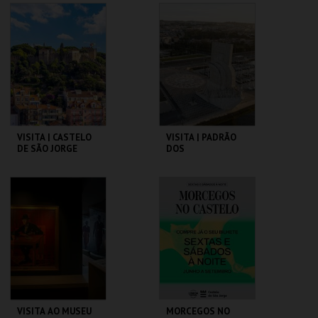
LYNCH
CAPITÓLIO.
PAVILHÃO JULIÃO
SARMENTO
MAIS INFO
MAIS INFO
COMPRAR
COMPRAR
VISITA | CASTELO
VISITA | PADRÃO
DE SÃO JORGE
DOS
DESCOBRIMENTOS
CASTELO DE SÃO
PADRÃO DOS
JORGE
DESCOBRIMENTOS
MAIS INFO
MAIS INFO
COMPRAR
COMPRAR
VISITA AO MUSEU
MORCEGOS NO