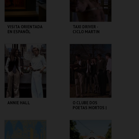
COMPRAR
COMPRAR
VISITA ORIENTADA
TAXI DRIVER -
EN ESPANÕL
CICLO MARTIN
SCORSESE
CASA FERNANDO
CAPITÓLIO.
PESSOA
MAIS INFO
MAIS INFO
COMPRAR
COMPRAR
ANNIE HALL
O CLUBE DOS
POETAS MORTOS |
DEAD POETS
SOCIETY
CAPITÓLIO.
CAPITÓLIO.