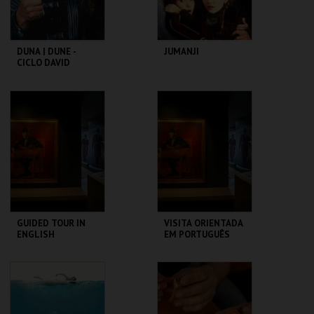
DUNA | DUNE -
JUMANJI
CICLO DAVID
LYNCH
CAPITÓLIO.
CAPITÓLIO.
MAIS INFO
MAIS INFO
COMPRAR
COMPRAR
GUIDED TOUR IN
VISITA ORIENTADA
ENGLISH
EM PORTUGUÊS
CASA FERNANDO
CASA FERNANDO
PESSOA
PESSOA
MAIS INFO
MAIS INFO