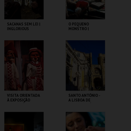
COMPRAR
COMPRAR
SACANAS SEM LEI |
O PEQUENO
INGLORIOUS
MONSTRO |
BASTERDS
GREMLINS
CAPITÓLIO.
CAPITÓLIO.
MAIS INFO
MAIS INFO
COMPRAR
COMPRAR
VISITA ORIENTADA
SANTO ANTÓNIO -
À EXPOSIÇÃO
A LISBOA DE
TEMPORÁRIA COM
SANTO ANTÓNIO -
LGP
PERCURSO
MUSEU DA
ML - SANTO
MARIONETA
ANTÓNIO