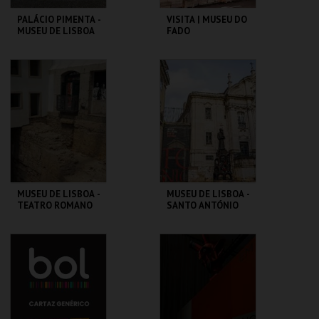
PALÁCIO PIMENTA -
VISITA | MUSEU DO
MUSEU DE LISBOA
FADO
ML - PALÁCIO
MUSEU DO FADO
PIMENTA
MAIS INFO
MAIS INFO
COMPRAR
COMPRAR
MUSEU DE LISBOA -
MUSEU DE LISBOA -
TEATRO ROMANO
SANTO ANTÓNIO
ML - TEATRO
ML - SANTO
ROMANO
ANTÓNIO
MAIS INFO
MAIS INFO
COMPRAR
COMPRAR