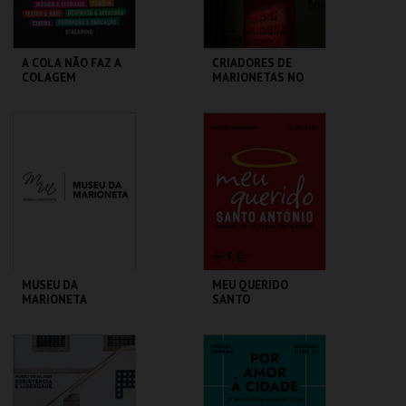
A COLA NÃO FAZ A
CRIADORES DE
COLAGEM
MARIONETAS NO
SÉC XXI -
EXPOSIÇÃO
TEMPORÁRIA
ATELIER-MUSEU
MUSEU DA
JÚLIO POMAR
MARIONETA
MAIS INFO
MAIS INFO
COMPRAR
COMPRAR
MUSEU DA
MEU QUERIDO
MARIONETA
SANTO
ANTÓNIO.IMAGENS
COLEÇÕES
PARTICULARES-EXP
MUSEU DA
ML - SANTO
TEMPORÁRIA
MARIONETA
ANTÓNIO
MAIS INFO
MAIS INFO