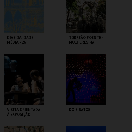
MAIS INFO
MAIS INFO
COMPRAR
COMPRAR
DIAS DA IDADE
TORREÃO POENTE -
MÉDIA - 26
MULHERES NA
SETEMBRO
CIDADE -
PERCURSO
CASTELO DE SÃO
ML - PALÁCIO
JORGE
PIMENTA
MAIS INFO
MAIS INFO
COMPRAR
COMPRAR
VISITA ORIENTADA
DOIS RATOS
À EXPOSIÇÃO
TEMPORÁRIA COM
A DIRETORA
MUSEU DA
LU.CA -TEATRO LUÍS