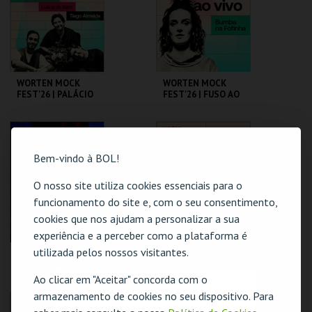
MAIS INFO
MAIS INFO
COMPRAR
COMPRAR
WORTEN MOCK
WORTEN MOCK
FEST'26 | PALÁCIO
FEST'26 | FUSO AO
DA AJUDA
VIVO - BUMBA NA
FOFINHA
CINEMA SÃO JORGE .
CINEMA SÃO JORGE .
Bem-vindo à BOL!
MAIS INFO
MAIS INFO
O nosso site utiliza cookies essenciais para o
funcionamento do site e, com o seu consentimento,
cookies que nos ajudam a personalizar a sua
experiência e a perceber como a plataforma é
utilizada pelos nossos visitantes.
BODE WILSON
WORTEN MOCK
FEST'26 | G.DUARTE
D.GUERREIRO,A.FRE
Ao clicar em "Aceitar" concorda com o
ITAS, M. NEVES,
O evento escolhido não está disponível
armazenamento de cookies no seu dispositivo. Para
M.ROSA
CAPITÓLIO.
CINEMA SÃO JORGE .