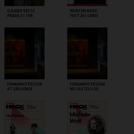
O DIABO VESTE
WORTEN MOCK
PRADA 2 | THE
FEST'26 | CHRIS
DEVIL WEARS
D’ELIA
PRADA 2
CAPITÓLIO.
CINEMA SÃO JORGE .
MAIS INFO
MAIS INFO
COMPRAR
COMPRAR
FERNANDO PESSOA
FERNANDO PESSOA
AT SÃO JORGE
NO CASTELO DE
CASTLE
SÃO JORGE
CASA FERNANDO
CASA FERNANDO
PESSOA
PESSOA
MAIS INFO
MAIS INFO