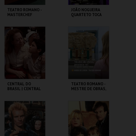
TEATRO ROMANO -
JOÃO NOGUEIRA
MASTERCHEF
QUARTETO TOCA
ROMANO - OFICINA
COLTRANE'S
SOUND
ML - TEATRO
CAPITÓLIO.
ROMANO
MAIS INFO
MAIS INFO
COMPRAR
COMPRAR
CENTRAL DO
TEATRO ROMANO -
BRASIL | CENTRAL
MESTRE DE OBRAS,
STATION - CICLO
PROCURA-SE! -
CLÁSSICOS DO
OFICINAS DE
BRASIL
VERÃO
CAPITÓLIO.
ML - TEATRO
ROMANO
MAIS INFO
MAIS INFO
COMPRAR
COMPRAR