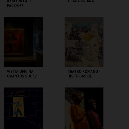
A OUTRA FACE |
A FADA ORIANA
FACE/OFF
CAPITÓLIO.
MUSEU DA
MARIONETA
MAIS INFO
MAIS INFO
COMPRAR
COMPRAR
VISITA OFICINA
TEATRO ROMANO -
QUANTOS SOU? /
HISTÓRIAS DE
SESSÃO
LISBOA CONTADAS
DESCONTRAÍDA
...POR UM ITALIANO
CASA FERNANDO
ML - TEATRO
PESSOA
ROMANO
MAIS INFO
MAIS INFO
COMPRAR
COMPRAR