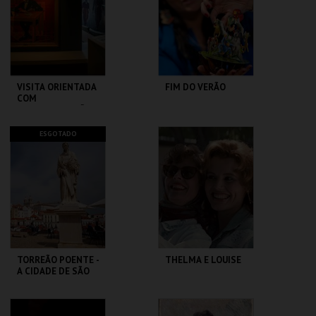
MAIS INFO
MAIS INFO
COMPRAR
COMPRAR
VISITA ORIENTADA
FIM DO VERÃO
COM
AUDIODESCRIÇÃO
CASA FERNANDO
LU.CA -TEATRO LUÍS
ESGOTADO
PESSOA
CAMÕES
MAIS INFO
MAIS INFO
COMPRAR
COMPRAR
TORREÃO POENTE -
THELMA E LOUISE
A CIDADE DE SÃO
VICENTE -
PERCURSO
ML - PALÁCIO
CAPITÓLIO.