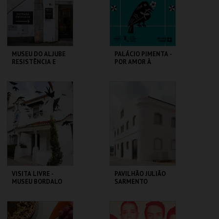
INSCREVER
COMPRAR
MUSEU DO ALJUBE
PALÁCIO PIMENTA -
RESISTÊNCIA E
POR AMOR À
LIBERDADE
CIDADE - 90 ANOS
DO GAL
MUSEU DO ALJUBE
ML - PALÁCIO
PIMENTA
MAIS INFO
MAIS INFO
COMPRAR
COMPRAR
VISITA LIVRE -
PAVILHÃO JULIÃO
MUSEU BORDALO
SARMENTO
PINHEIRO
MUSEU BORDALO
PAVILHÃO JULIÃO
PINHEIRO
SARMENTO