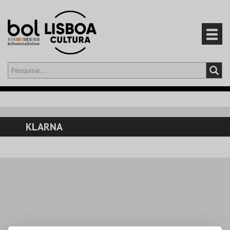
Olá,
iniciar sessão
PT
0
CARRINHO
KLARNA
EVENTOS
CARTÕES
PRODUTOS