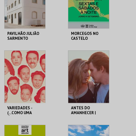
COMPRAR
COMPRAR
PAVILHÃO JULIÃO
MORCEGOS NO
SARMENTO
CASTELO
PAVILHÃO JULIÃO
CASTELO DE SÃO
SARMENTO
JORGE
MAIS INFO
MAIS INFO
COMPRAR
COMPRAR
VARIEDADES -
ANTES DO
(...COMO UMA
AMANHECER |
ÓPERA BUFA
BEFORE SUNRISE
ERÓTICA E
SATÍRICA.)
TEATRO
CAPITÓLIO.
VARIEDADES