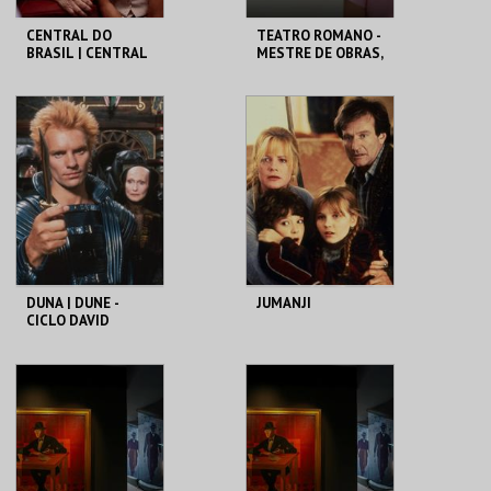
CENTRAL DO
TEATRO ROMANO -
BRASIL | CENTRAL
MESTRE DE OBRAS,
STATION - CICLO
PROCURA-SE! -
CLÁSSICOS DO
OFICINAS DE
BRASIL
VERÃO
CAPITÓLIO.
ML - TEATRO
ROMANO
MAIS INFO
MAIS INFO
COMPRAR
COMPRAR
DUNA | DUNE -
JUMANJI
CICLO DAVID
LYNCH
CAPITÓLIO.
CAPITÓLIO.
MAIS INFO
MAIS INFO
COMPRAR
COMPRAR