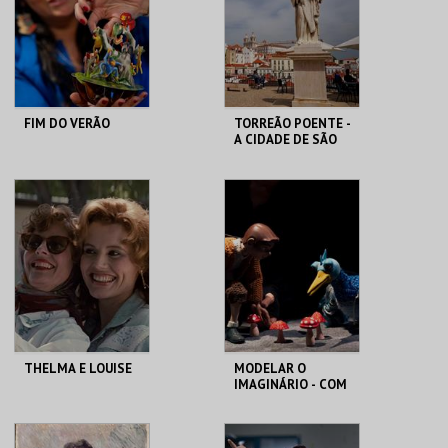
MAIS INFO
MAIS INFO
COMPRAR
COMPRAR
FIM DO VERÃO
TORREÃO POENTE -
A CIDADE DE SÃO
VICENTE -
PERCURSO
LU.CA -TEATRO LUÍS
ML - PALÁCIO
CAMÕES
PIMENTA
MAIS INFO
MAIS INFO
COMPRAR
THELMA E LOUISE
MODELAR O
IMAGINÁRIO - COM
RAUL CONSTANTE
PEREIRA
CAPITÓLIO.
MUSEU DA