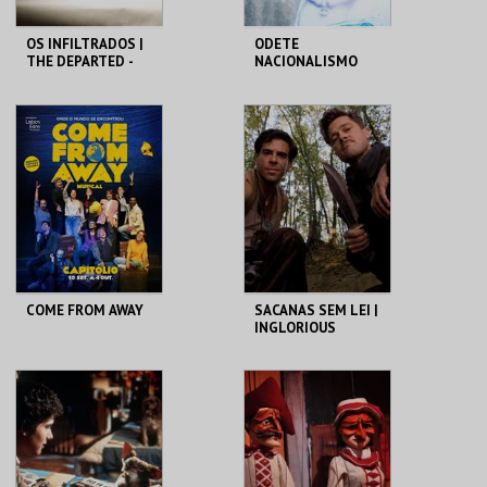
OS INFILTRADOS |
ODETE
THE DEPARTED -
NACIONALISMO
CICLO MARTIN
SCORSESE
CAPITÓLIO.
TBA - TEATRO
BAIRRO ALTO
MAIS INFO
MAIS INFO
COMPRAR
COMPRAR
COME FROM AWAY
SACANAS SEM LEI |
INGLORIOUS
BASTERDS
CAPITÓLIO.
CAPITÓLIO.
MAIS INFO
MAIS INFO