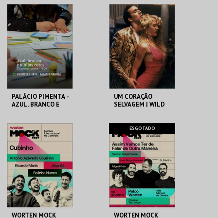
DO BRASIL
CAPITÓLIO.
CAPITÓLIO.
MAIS INFO
MAIS INFO
COMPRAR
COMPRAR
PALÁCIO PIMENTA -
UM CORAÇÃO
AZUL, BRANCO E
SELVAGEM | WILD
MUITAS CORES -
AT HEART – CICLO
VISITA OFICINA
DAVID LYNCH
ML - PALÁCIO
CAPITÓLIO.
ESGOTADO
PIMENTA
MAIS INFO
MAIS INFO
COMPRAR
COMPRAR
WORTEN MOCK
WORTEN MOCK