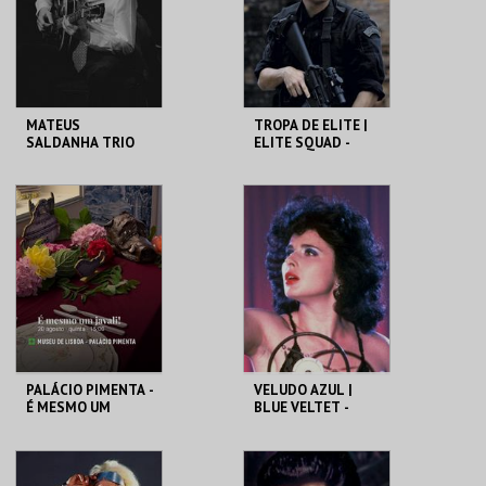
COMPRAR
COMPRAR
MATEUS
TROPA DE ELITE |
SALDANHA TRIO
ELITE SQUAD -
CICLO CLÁSSICOS
DO BRASIL
CAPITÓLIO.
CAPITÓLIO.
MAIS INFO
MAIS INFO
COMPRAR
COMPRAR
PALÁCIO PIMENTA -
VELUDO AZUL |
É MESMO UM
BLUE VELTET -
JAVALI! - VISITA
CICLO DAVID
OFICINA
LYNCH
ML - PALÁCIO
CAPITÓLIO.
PIMENTA