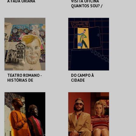
A FADA ORIANA
VISITA OFICINA
QUANTOS SOU? /
SESSÃO
DESCONTRAÍDA
MUSEU DA
CASA FERNANDO
MARIONETA
PESSOA
MAIS INFO
MAIS INFO
COMPRAR
COMPRAR
TEATRO ROMANO -
DO CAMPO À
HISTÓRIAS DE
CIDADE
LISBOA CONTADAS
...POR UM ITALIANO
ML - TEATRO
LU.CA -TEATRO LUÍS
ROMANO
CAMÕES
MAIS INFO
MAIS INFO
COMPRAR
COMPRAR