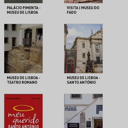
PALÁCIO PIMENTA -
VISITA | MUSEU DO
MUSEU DE LISBOA
FADO
ML - PALÁCIO
MUSEU DO FADO
PIMENTA
MAIS INFO
MAIS INFO
COMPRAR
COMPRAR
MUSEU DE LISBOA -
MUSEU DE LISBOA -
TEATRO ROMANO
SANTO ANTÓNIO
ML - TEATRO
ML - SANTO
ROMANO
ANTÓNIO
MAIS INFO
MAIS INFO
COMPRAR
COMPRAR