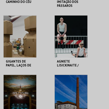
CAMINHO DO CÉU
IMITAÇÃO DOS
PÁSSAROS
SÃO LUIZ TEATRO
TEATRO
MUNICIPAL
VARIEDADES
MAIS INFO
MAIS INFO
COMPRAR
COMPRAR
GIGANTES DE
AGNIETE
PAPEL, LAÇOS DE
LISICKINAITE /
GENTE - RUI SOUSA
IGOR SHUGALEEV
CLAP & SLAP
MUSEU DA
TBA - TEATRO
MARIONETA
BAIRRO ALTO
MAIS INFO
MAIS INFO
COMPRAR
COMPRAR