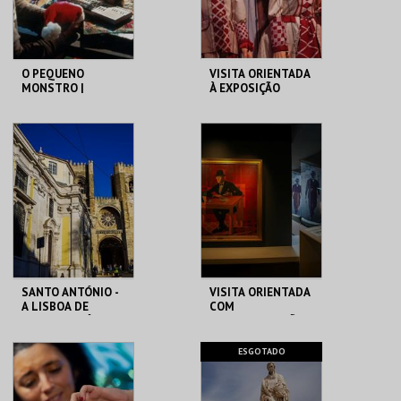
COMPRAR
COMPRAR
O PEQUENO
VISITA ORIENTADA
MONSTRO |
À EXPOSIÇÃO
GREMLINS
TEMPORÁRIA COM
LGP
CAPITÓLIO.
MUSEU DA
MARIONETA
MAIS INFO
MAIS INFO
COMPRAR
COMPRAR
SANTO ANTÓNIO -
VISITA ORIENTADA
A LISBOA DE
COM
SANTO ANTÓNIO -
AUDIODESCRIÇÃO
PERCURSO
ML - SANTO
CASA FERNANDO
ESGOTADO
ANTÓNIO
PESSOA