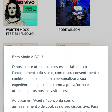
MAIS INFO
MAIS INFO
COMPRAR
WORTEN MOCK
BODE WILSON
FEST'26 | FUSO AO
VIVO - BUMBA NA
FOFINHA
CINEMA SÃO JORGE .
CAPITÓLIO.
Bem-vindo à BOL!
MAIS INFO
MAIS INFO
O nosso site utiliza cookies essenciais para o
funcionamento do site e, com o seu consentimento,
COMPRAR
cookies que nos ajudam a personalizar a sua
experiência e a perceber como a plataforma é
utilizada pelos nossos visitantes.
WORTEN MOCK
WORTEN MOCK
FEST'26 | G.DUARTE
FEST'26 | SAM
D.GUERREIRO,A.FRE
MORRIL
Ao clicar em "Aceitar" concorda com o
ITAS, M. NEVES,
armazenamento de cookies no seu dispositivo. Para
M.ROSA
CINEMA SÃO JORGE .
CINEMA SÃO JORGE .