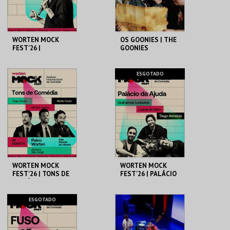
COMPRAR
COMPRAR
WORTEN MOCK
OS GOONIES | THE
FEST'26 |
GOONIES
MICHELLE WOLF
CINEMA SÃO JORGE .
CAPITÓLIO.
ESGOTADO
MAIS INFO
MAIS INFO
COMPRAR
COMPRAR
WORTEN MOCK
WORTEN MOCK
FEST'26 | TONS DE
FEST'26 | PALÁCIO
COMÉDIA
DA AJUDA
CINEMA SÃO JORGE .
CINEMA SÃO JORGE .
ESGOTADO