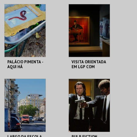
CAPITÓLIO.
CAPITÓLIO.
MAIS INFO
MAIS INFO
COMPRAR
COMPRAR
PALÁCIO PIMENTA -
VISITA ORIENTADA
AQUI HÁ
EM LGP COM
MINHOCAS! -
MEDIADORA SURDA
VISITA OFICINA
ML - PALÁCIO
CASA FERNANDO
PIMENTA
PESSOA
MAIS INFO
MAIS INFO
COMPRAR
COMPRAR
LARGO DA ESCOLA
PULP FICTION