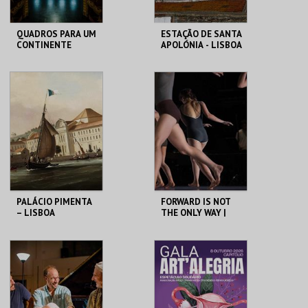
QUADROS PARA UM
ESTAÇÃO DE SANTA
CONTINENTE
APOLÓNIA - LISBOA
DAS CHAMINÉS (I) -
PERCURSO
SÃO LUIZ TEATRO
ML - PALÁCIO
MUNICIPAL
PIMENTA
MAIS INFO
MAIS INFO
COMPRAR
COMPRAR
PALÁCIO PIMENTA
FORWARD IS NOT
– LISBOA
THE ONLY WAY |
RIBEIRINHA –
OCP
VISITA ORIENTADA
ML - PALÁCIO
SÃO LUIZ TEATRO
PIMENTA
MUNICIPAL
MAIS INFO
MAIS INFO