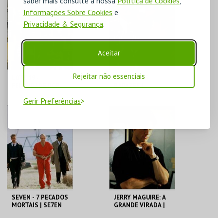
saber mais consulte a nossa
Política de Cookies
,
Informações Sobre Cookies
e
MAIS INFO
MAIS INFO
Privacidade & Segurança
.
COMPRAR
COMPRAR
Aceitar
Rejeitar não essenciais
LOTE 19 -
TUDO BONS
FELICIDADE POR
RAPAZES |
METRO QUADRADO
GOODFELLAS -
Gerir Preferências
CICLO MARTIN
SCORSESE
TEATRO
CAPITÓLIO.
VARIEDADES
MAIS INFO
MAIS INFO
COMPRAR
COMPRAR
SEVEN - 7 PECADOS
JERRY MAGUIRE: A
MORTAIS | SE7EN
GRANDE VIRADA |
JERRY MAGUIRE