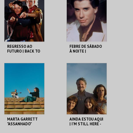
MAIS INFO
MAIS INFO
COMPRAR
COMPRAR
REGRESSO AO
FEBRE DE SÁBADO
FUTURO | BACK TO
À NOITE |
THE FUTURE
SATURDAY NIGHT
FEVER
CAPITÓLIO.
CAPITÓLIO.
MAIS INFO
MAIS INFO
COMPRAR
COMPRAR
MARTA GARRETT
AINDA ESTOU AQUI
"ASSANHADO"
| I'M STILL HERE -
QUARTETO
CICLO CLÁSSICOS