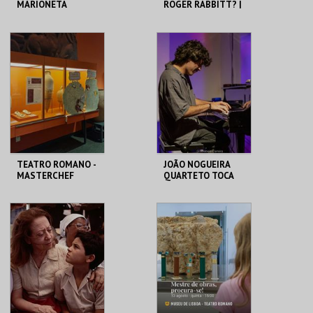
MARIONETA
ROGER RABBITT? |
WHO FRAMED
ROGER RABBIT
MUSEU DA
CAPITÓLIO.
MARIONETA
MAIS INFO
MAIS INFO
INSCREVER
COMPRAR
TEATRO ROMANO -
JOÃO NOGUEIRA
MASTERCHEF
QUARTETO TOCA
ROMANO - OFICINA
COLTRANE'S
SOUND
ML - TEATRO
CAPITÓLIO.
ROMANO
MAIS INFO
MAIS INFO
COMPRAR
COMPRAR