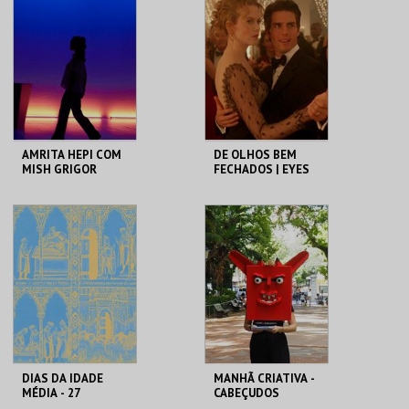
CAMÕES
ROMANO
MAIS INFO
MAIS INFO
COMPRAR
COMPRAR
AMRITA HEPI COM
DE OLHOS BEM
MISH GRIGOR
FECHADOS | EYES
RINSE
WIDE SHUT
TBA - TEATRO
CAPITÓLIO.
BAIRRO ALTO
MAIS INFO
MAIS INFO
COMPRAR
COMPRAR
DIAS DA IDADE
MANHÃ CRIATIVA -
MÉDIA - 27
CABEÇUDOS
SETEMBRO