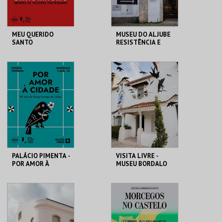
MEU QUERIDO
MUSEU DO ALJUBE
SANTO
RESISTÊNCIA E
ANTÓNIO.IMAGENS
LIBERDADE
COLEÇÕES
PARTICULARES-EXP
ML - SANTO
MUSEU DO ALJUBE
TEMPORÁRIA
ANTÓNIO
MAIS INFO
MAIS INFO
COMPRAR
COMPRAR
PALÁCIO PIMENTA -
VISITA LIVRE -
POR AMOR À
MUSEU BORDALO
CIDADE - 90 ANOS
PINHEIRO
DO GAL
ML - PALÁCIO
MUSEU BORDALO
PIMENTA
PINHEIRO
MAIS INFO
MAIS INFO