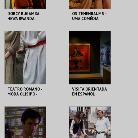
DORCY RUGAMBA
OS TENENBAUMS –
HEWA RWANDA,
UMA COMÉDIA
LETTRE AUX
GENIAL | THE
ABSENTS
ROYAL
TENENBAUMS
TBA - TEATRO
CAPITÓLIO.
BAIRRO ALTO
MAIS INFO
MAIS INFO
COMPRAR
COMPRAR
TEATRO ROMANO -
VISITA ORIENTADA
MODA OLISIPO -
EN ESPANÕL
OFICINA
ML - TEATRO
CASA FERNANDO
ROMANO
PESSOA
MAIS INFO
MAIS INFO