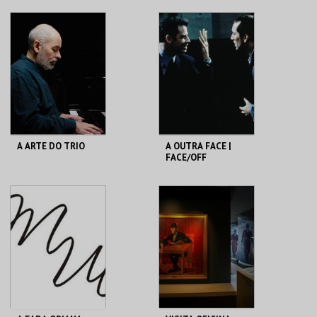
PICTURE SHOW
CAPITÓLIO.
TEATRO
VARIEDADES
MAIS INFO
MAIS INFO
COMPRAR
COMPRAR
A ARTE DO TRIO
A OUTRA FACE |
FACE/OFF
SÃO LUIZ TEATRO
CAPITÓLIO.
MUNICIPAL
MAIS INFO
MAIS INFO
COMPRAR
COMPRAR