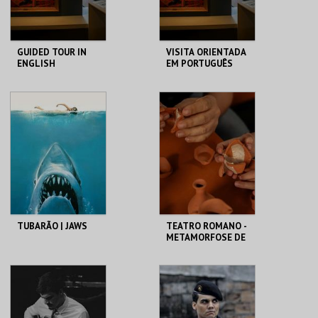
GUIDED TOUR IN
VISITA ORIENTADA
ENGLISH
EM PORTUGUÊS
CASA FERNANDO
CASA FERNANDO
PESSOA
PESSOA
MAIS INFO
MAIS INFO
COMPRAR
COMPRAR
TUBARÃO | JAWS
TEATRO ROMANO -
METAMORFOSE DE
UM FRAGMENTO -
OFICINA
CAPITÓLIO.
ML - TEATRO
ROMANO
MAIS INFO
MAIS INFO