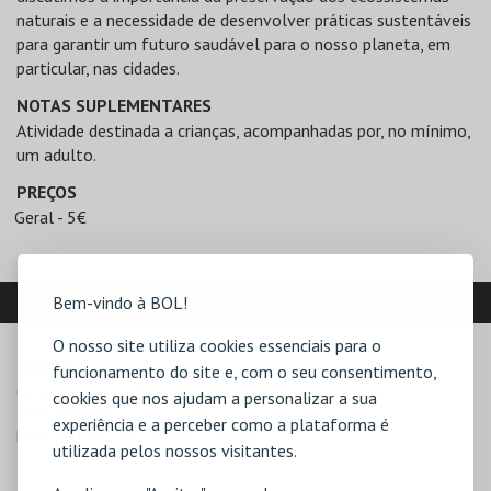
naturais e a necessidade de desenvolver práticas sustentáveis
para garantir um futuro saudável para o nosso planeta, em
particular, nas cidades.
NOTAS SUPLEMENTARES
Atividade destinada a crianças, acompanhadas por, no mínimo,
um adulto.
PREÇOS
Geral - 5€
LOCALIZAÇÃO
Bem-vindo à BOL!
O nosso site utiliza cookies essenciais para o
MORADA
funcionamento do site e, com o seu consentimento,
Campo Grande, 245

cookies que nos ajudam a personalizar a sua
1700-091 Lisboa
experiência e a perceber como a plataforma é
Direcções para ML - Palácio Pimenta
utilizada pelos nossos visitantes.