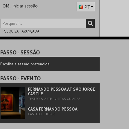
Olá,
iniciar sessão
PT
PESQUISA:
AVANÇADA
DISTRITO
PASSO
- SESSÃO
SALA
Escolha a sessão pretendida
PASSO
- EVENTO
FERNANDO PESSOA AT SÃO JORGE
CASTLE
TEATRO & ARTE | VISITAS GUIADAS
CASA FERNANDO PESSOA
CASTELO S. JORGE