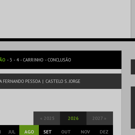
SÃO
3
4
CARRINHO
CONCLUSÃO
A FERNANDO PESSOA
|
CASTELO S. JORGE
«
2025
2026
2027
»
N
JUL
AGO
SET
OUT
NOV
DEZ