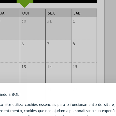
UA
QUI
SEX
SÁB
9
30
31
1
6
7
8
2
13
14
15
9
20
21
22
indo à BOL!
o site utiliza cookies essenciais para o funcionamento do site e
nsentimento, cookies que nos ajudam a personalizar a sua experiên
6
27
28
29