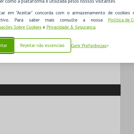
er como a plataforma é utilizada pelos nossos visitantes.
10:30
icar em "Aceitar" concorda com o armazenamento de cookies 
ositivo. Para saber mais consulte a nossa
Política de 
3
4
5
ações Sobre Cookies
e
Privacidade & Segurança
.
itar
Rejeitar não essenciais
Gerir Preferências