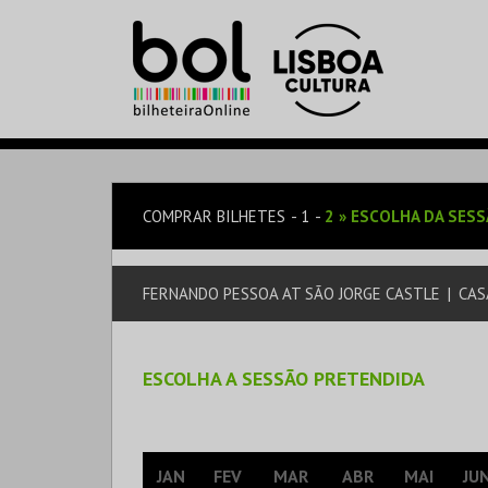
COMPRAR BILHETES
1
2
»
ESCOLHA DA SES
FERNANDO PESSOA AT SÃO JORGE CASTLE
|
CAS
ESCOLHA A SESSÃO PRETENDIDA
JAN
FEV
MAR
ABR
MAI
JU