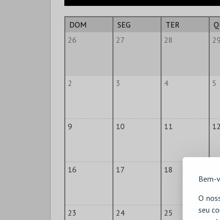
DOM
SEG
TER
Q
26
27
28
2
2
3
4
5
9
10
11
1
16
17
18
1
Bem-v
O noss
seu co
23
24
25
2