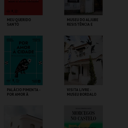
MEU QUERIDO
MUSEU DO ALJUBE
SANTO
RESISTÊNCIA E
ANTÓNIO.IMAGENS
LIBERDADE
COLEÇÕES
PARTICULARES-EXP
ML - SANTO
MUSEU DO ALJUBE
TEMPORÁRIA
ANTÓNIO
MAIS INFO
MAIS INFO
COMPRAR
COMPRAR
PALÁCIO PIMENTA -
VISITA LIVRE -
POR AMOR À
MUSEU BORDALO
CIDADE - 90 ANOS
PINHEIRO
DO GAL
ML - PALÁCIO
MUSEU BORDALO
PIMENTA
PINHEIRO
MAIS INFO
MAIS INFO