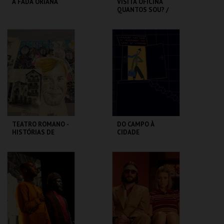
A FADA ORIANA
VISITA OFICINA
QUANTOS SOU? /
SESSÃO
DESCONTRAÍDA
MUSEU DA
CASA FERNANDO
MARIONETA
PESSOA
MAIS INFO
MAIS INFO
COMPRAR
COMPRAR
TEATRO ROMANO -
DO CAMPO À
HISTÓRIAS DE
CIDADE
LISBOA CONTADAS
...POR UM ITALIANO
ML - TEATRO
LU.CA -TEATRO LUÍS
ROMANO
CAMÕES
MAIS INFO
MAIS INFO
COMPRAR
COMPRAR