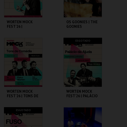
COMPRAR
COMPRAR
WORTEN MOCK
OS GOONIES | THE
FEST'26 |
GOONIES
MICHELLE WOLF
CINEMA SÃO JORGE .
CAPITÓLIO.
ESGOTADO
MAIS INFO
MAIS INFO
COMPRAR
COMPRAR
WORTEN MOCK
WORTEN MOCK
FEST'26 | TONS DE
FEST'26 | PALÁCIO
COMÉDIA
DA AJUDA
CINEMA SÃO JORGE .
CINEMA SÃO JORGE .
ESGOTADO