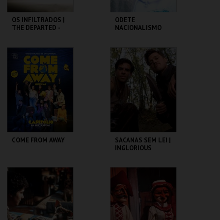
OS INFILTRADOS |
ODETE
THE DEPARTED -
NACIONALISMO
CICLO MARTIN
SCORSESE
CAPITÓLIO.
TBA - TEATRO
BAIRRO ALTO
MAIS INFO
MAIS INFO
COMPRAR
COMPRAR
COME FROM AWAY
SACANAS SEM LEI |
INGLORIOUS
BASTERDS
CAPITÓLIO.
CAPITÓLIO.
MAIS INFO
MAIS INFO