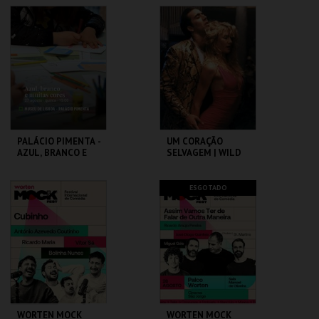
DO BRASIL
CAPITÓLIO.
CAPITÓLIO.
MAIS INFO
MAIS INFO
COMPRAR
COMPRAR
PALÁCIO PIMENTA -
UM CORAÇÃO
AZUL, BRANCO E
SELVAGEM | WILD
MUITAS CORES -
AT HEART – CICLO
VISITA OFICINA
DAVID LYNCH
ML - PALÁCIO
CAPITÓLIO.
ESGOTADO
PIMENTA
MAIS INFO
MAIS INFO
COMPRAR
COMPRAR
WORTEN MOCK
WORTEN MOCK