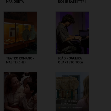
MARIONETA
ROGER RABBITT? |
WHO FRAMED
ROGER RABBIT
MUSEU DA
CAPITÓLIO.
MARIONETA
MAIS INFO
MAIS INFO
INSCREVER
COMPRAR
TEATRO ROMANO -
JOÃO NOGUEIRA
MASTERCHEF
QUARTETO TOCA
ROMANO - OFICINA
COLTRANE'S
SOUND
ML - TEATRO
CAPITÓLIO.
ROMANO
MAIS INFO
MAIS INFO
COMPRAR
COMPRAR