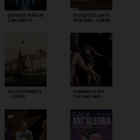
QUADROS PARA UM
ESTAÇÃO DE SANTA
CONTINENTE
APOLÓNIA - LISBOA
DAS CHAMINÉS (I) -
PERCURSO
SÃO LUIZ TEATRO
ML - PALÁCIO
MUNICIPAL
PIMENTA
MAIS INFO
MAIS INFO
COMPRAR
COMPRAR
PALÁCIO PIMENTA
FORWARD IS NOT
– LISBOA
THE ONLY WAY |
RIBEIRINHA –
OCP
VISITA ORIENTADA
ML - PALÁCIO
SÃO LUIZ TEATRO
PIMENTA
MUNICIPAL
MAIS INFO
MAIS INFO