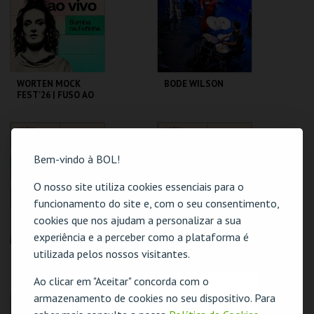
MAIS INFO
MAIS INFO
COMPRAR
WORTEN MOCK
BODE WILSON
FEST'26 | FUSO AO
VIVO - BUMBA NA
FOFINHA
CINEMA SÃO JORGE .
CAPITÓLIO.
Bem-vindo à BOL!
MAIS INFO
MAIS INFO
O nosso site utiliza cookies essenciais para o
funcionamento do site e, com o seu consentimento,
COMPRAR
cookies que nos ajudam a personalizar a sua
experiência e a perceber como a plataforma é
utilizada pelos nossos visitantes.
WORTEN MOCK
WORTEN MOCK
FEST'26 | G.DUARTE
FEST'26 | SAM
D.GUERREIRO,A.FRE
MORRIL
Ao clicar em "Aceitar" concorda com o
ITAS, M. NEVES,
O evento escolhido não está disponível
armazenamento de cookies no seu dispositivo. Para
M.ROSA
CINEMA SÃO JORGE .
CINEMA SÃO JORGE .