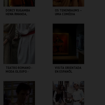
DORCY RUGAMBA
OS TENENBAUMS –
HEWA RWANDA,
UMA COMÉDIA
LETTRE AUX
GENIAL | THE
ABSENTS
ROYAL
TENENBAUMS
TBA - TEATRO
CAPITÓLIO.
BAIRRO ALTO
MAIS INFO
MAIS INFO
COMPRAR
COMPRAR
TEATRO ROMANO -
VISITA ORIENTADA
MODA OLISIPO -
EN ESPANÕL
OFICINA
ML - TEATRO
CASA FERNANDO
ROMANO
PESSOA
MAIS INFO
MAIS INFO