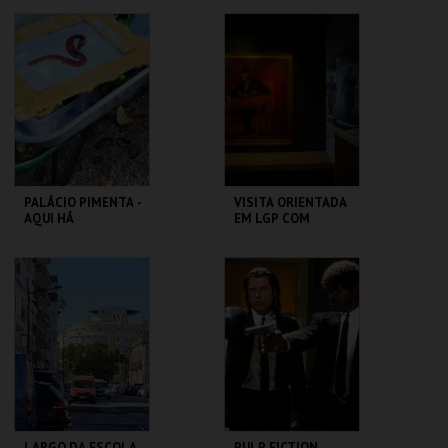
CAPITÓLIO.
CAPITÓLIO.
MAIS INFO
MAIS INFO
COMPRAR
COMPRAR
PALÁCIO PIMENTA -
VISITA ORIENTADA
AQUI HÁ
EM LGP COM
MINHOCAS! -
MEDIADORA SURDA
VISITA OFICINA
ML - PALÁCIO
CASA FERNANDO
PIMENTA
PESSOA
MAIS INFO
MAIS INFO
COMPRAR
COMPRAR
LARGO DA ESCOLA
PULP FICTION