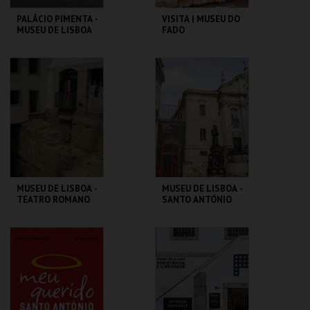
PALÁCIO PIMENTA -
VISITA | MUSEU DO
MUSEU DE LISBOA
FADO
ML - PALÁCIO
MUSEU DO FADO
PIMENTA
MAIS INFO
MAIS INFO
COMPRAR
COMPRAR
MUSEU DE LISBOA -
MUSEU DE LISBOA -
TEATRO ROMANO
SANTO ANTÓNIO
ML - TEATRO
ML - SANTO
ROMANO
ANTÓNIO
MAIS INFO
MAIS INFO
COMPRAR
COMPRAR