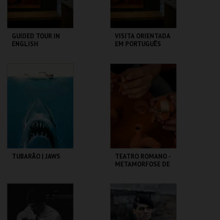
GUIDED TOUR IN
VISITA ORIENTADA
ENGLISH
EM PORTUGUÊS
CASA FERNANDO
CASA FERNANDO
PESSOA
PESSOA
MAIS INFO
MAIS INFO
COMPRAR
COMPRAR
TUBARÃO | JAWS
TEATRO ROMANO -
METAMORFOSE DE
UM FRAGMENTO -
OFICINA
CAPITÓLIO.
ML - TEATRO
ROMANO
MAIS INFO
MAIS INFO