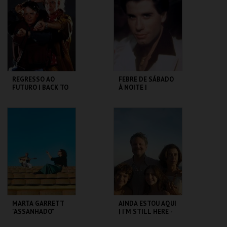
MAIS INFO
MAIS INFO
COMPRAR
COMPRAR
REGRESSO AO
FEBRE DE SÁBADO
FUTURO | BACK TO
À NOITE |
THE FUTURE
SATURDAY NIGHT
FEVER
CAPITÓLIO.
CAPITÓLIO.
MAIS INFO
MAIS INFO
COMPRAR
COMPRAR
MARTA GARRETT
AINDA ESTOU AQUI
"ASSANHADO"
| I'M STILL HERE -
QUARTETO
CICLO CLÁSSICOS