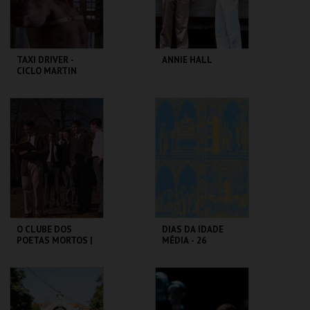
COMPRAR
COMPRAR
TAXI DRIVER -
ANNIE HALL
CICLO MARTIN
SCORSESE
CAPITÓLIO.
CAPITÓLIO.
MAIS INFO
MAIS INFO
COMPRAR
COMPRAR
O CLUBE DOS
DIAS DA IDADE
POETAS MORTOS |
MÉDIA - 26
DEAD POETS
SETEMBRO
SOCIETY
CAPITÓLIO.
CASTELO DE SÃO
JORGE