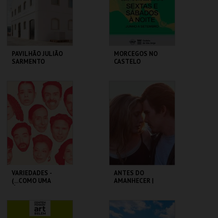
COMPRAR
COMPRAR
PAVILHÃO JULIÃO
MORCEGOS NO
SARMENTO
CASTELO
PAVILHÃO JULIÃO
CASTELO DE SÃO
SARMENTO
JORGE
MAIS INFO
MAIS INFO
COMPRAR
COMPRAR
VARIEDADES -
ANTES DO
(...COMO UMA
AMANHECER |
ÓPERA BUFA
BEFORE SUNRISE
ERÓTICA E
SATÍRICA.)
TEATRO
CAPITÓLIO.
VARIEDADES