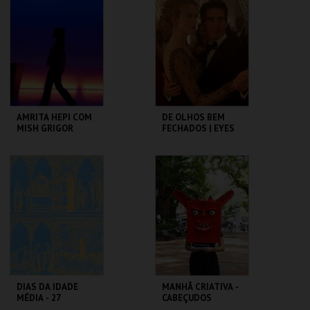
CAMÕES
ROMANO
MAIS INFO
MAIS INFO
COMPRAR
COMPRAR
AMRITA HEPI COM
DE OLHOS BEM
MISH GRIGOR
FECHADOS | EYES
RINSE
WIDE SHUT
TBA - TEATRO
CAPITÓLIO.
BAIRRO ALTO
MAIS INFO
MAIS INFO
COMPRAR
COMPRAR
DIAS DA IDADE
MANHÃ CRIATIVA -
MÉDIA - 27
CABEÇUDOS
SETEMBRO