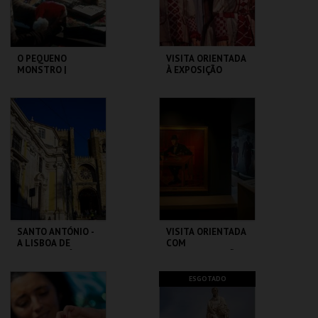
COMPRAR
COMPRAR
O PEQUENO
VISITA ORIENTADA
MONSTRO |
À EXPOSIÇÃO
GREMLINS
TEMPORÁRIA COM
LGP
CAPITÓLIO.
MUSEU DA
MARIONETA
MAIS INFO
MAIS INFO
COMPRAR
COMPRAR
SANTO ANTÓNIO -
VISITA ORIENTADA
A LISBOA DE
COM
SANTO ANTÓNIO -
AUDIODESCRIÇÃO
PERCURSO
ML - SANTO
CASA FERNANDO
ESGOTADO
ANTÓNIO
PESSOA