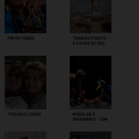
MAIS INFO
MAIS INFO
COMPRAR
COMPRAR
FIM DO VERÃO
TORREÃO POENTE -
A CIDADE DE SÃO
VICENTE -
PERCURSO
LU.CA -TEATRO LUÍS
ML - PALÁCIO
CAMÕES
PIMENTA
MAIS INFO
MAIS INFO
COMPRAR
THELMA E LOUISE
MODELAR O
IMAGINÁRIO - COM
RAUL CONSTANTE
PEREIRA
CAPITÓLIO.
MUSEU DA