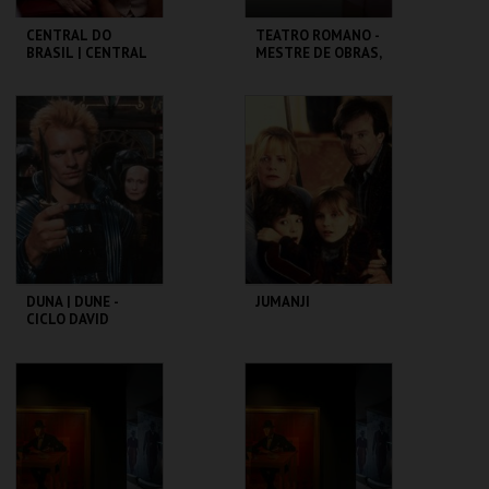
CENTRAL DO
TEATRO ROMANO -
BRASIL | CENTRAL
MESTRE DE OBRAS,
STATION - CICLO
PROCURA-SE! -
CLÁSSICOS DO
OFICINAS DE
BRASIL
VERÃO
CAPITÓLIO.
ML - TEATRO
ROMANO
MAIS INFO
MAIS INFO
COMPRAR
COMPRAR
DUNA | DUNE -
JUMANJI
CICLO DAVID
LYNCH
CAPITÓLIO.
CAPITÓLIO.
MAIS INFO
MAIS INFO
COMPRAR
COMPRAR