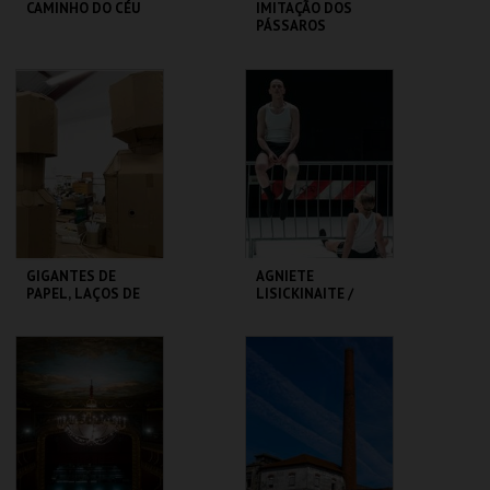
CAMINHO DO CÉU
IMITAÇÃO DOS
PÁSSAROS
SÃO LUIZ TEATRO
TEATRO
MUNICIPAL
VARIEDADES
MAIS INFO
MAIS INFO
COMPRAR
COMPRAR
GIGANTES DE
AGNIETE
PAPEL, LAÇOS DE
LISICKINAITE /
GENTE - RUI SOUSA
IGOR SHUGALEEV
CLAP & SLAP
MUSEU DA
TBA - TEATRO
MARIONETA
BAIRRO ALTO
MAIS INFO
MAIS INFO
COMPRAR
COMPRAR