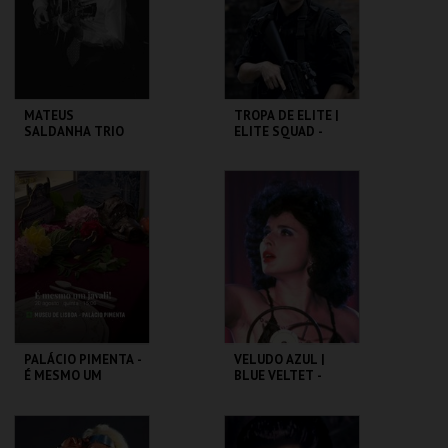
COMPRAR
COMPRAR
MATEUS
TROPA DE ELITE |
SALDANHA TRIO
ELITE SQUAD -
CICLO CLÁSSICOS
DO BRASIL
CAPITÓLIO.
CAPITÓLIO.
MAIS INFO
MAIS INFO
COMPRAR
COMPRAR
PALÁCIO PIMENTA -
VELUDO AZUL |
É MESMO UM
BLUE VELTET -
JAVALI! - VISITA
CICLO DAVID
OFICINA
LYNCH
ML - PALÁCIO
CAPITÓLIO.
PIMENTA