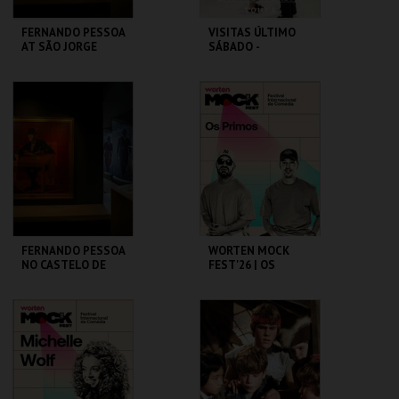
FERNANDO PESSOA
VISITAS ÚLTIMO
AT SÃO JORGE
SÁBADO -
CASTLE
CONVERSAS
TRANSATLÂNTICA
S NO PAV-JS
CASA FERNANDO
PAVILHÃO JULIÃO
PESSOA
SARMENTO
MAIS INFO
MAIS INFO
COMPRAR
COMPRAR
FERNANDO PESSOA
WORTEN MOCK
NO CASTELO DE
FEST'26 | OS
SÃO JORGE
PRIMOS
CASA FERNANDO
CINEMA SÃO JORGE .
PESSOA
MAIS INFO
MAIS INFO