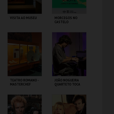
VISITA AO MUSEU
MORCEGOS NO
CASTELO
CASA FERNANDO
CASTELO DE SÃO
PESSOA
JORGE
MAIS INFO
MAIS INFO
COMPRAR
COMPRAR
TEATRO ROMANO -
JOÃO NOGUEIRA
MASTERCHEF
QUARTETO TOCA
ROMANO - OFICINA
COLTRANE'S
SOUND
ML - TEATRO
CAPITÓLIO.
ROMANO
MAIS INFO
MAIS INFO