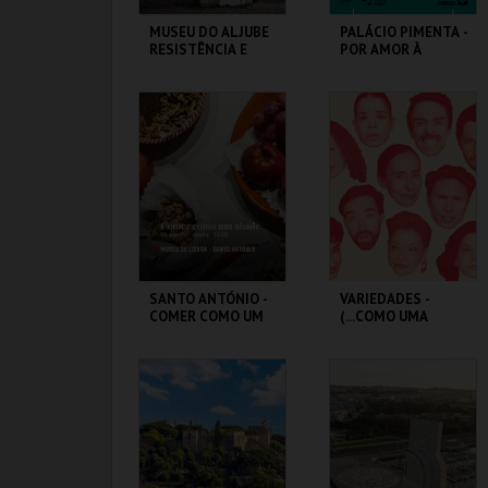
MUSEU DO ALJUBE
PALÁCIO PIMENTA -
RESISTÊNCIA E
POR AMOR À
LIBERDADE
CIDADE - 90 ANOS
DO GAL
MUSEU DO ALJUBE
ML - PALÁCIO
PIMENTA
MAIS INFO
MAIS INFO
COMPRAR
COMPRAR
SANTO ANTÓNIO -
VARIEDADES -
COMER COMO UM
(...COMO UMA
ABADE - OFICINA
ÓPERA BUFA
ERÓTICA E
SATÍRICA.)
ML - SANTO
TEATRO
ANTÓNIO
VARIEDADES
MAIS INFO
MAIS INFO
COMPRAR
COMPRAR