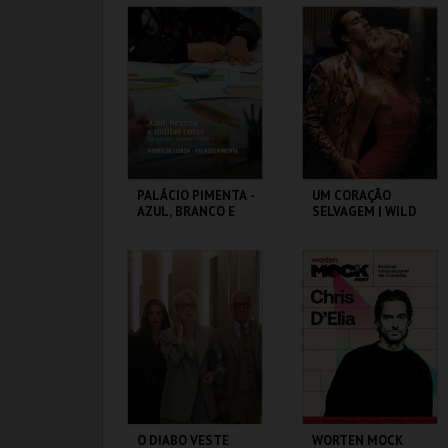
CAPITÓLIO.
CAPITÓLIO.
MAIS INFO
MAIS INFO
COMPRAR
COMPRAR
PALÁCIO PIMENTA -
UM CORAÇÃO
AZUL, BRANCO E
SELVAGEM | WILD
MUITAS CORES -
AT HEART – CICLO
VISITA OFICINA
DAVID LYNCH
ML - PALÁCIO
CAPITÓLIO.
PIMENTA
MAIS INFO
MAIS INFO
COMPRAR
COMPRAR
O DIABO VESTE
WORTEN MOCK