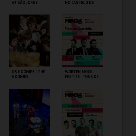
AT SÃO JORGE
NO CASTELO DE
CASTLE
SÃO JORGE
CASA FERNANDO
CASA FERNANDO
PESSOA
PESSOA
MAIS INFO
MAIS INFO
COMPRAR
COMPRAR
OS GOONIES | THE
WORTEN MOCK
GOONIES
FEST'26 | TONS DE
COMÉDIA
CAPITÓLIO.
CINEMA SÃO JORGE .
MAIS INFO
MAIS INFO
COMPRAR
COMPRAR