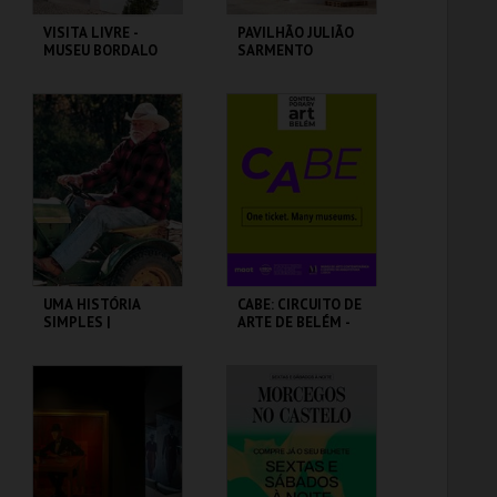
VISITA LIVRE -
PAVILHÃO JULIÃO
MUSEU BORDALO
SARMENTO
PINHEIRO
MUSEU BORDALO
PAVILHÃO JULIÃO
PINHEIRO
SARMENTO
MAIS INFO
MAIS INFO
COMPRAR
COMPRAR
UMA HISTÓRIA
CABE: CIRCUITO DE
SIMPLES |
ARTE DE BELÉM -
STRAIGHT STORY -
PAV. JULIAO
CICLO DAVID
SARMENTO
LYNCH
CAPITÓLIO.
PAVILHÃO JULIÃO
SARMENTO
MAIS INFO
MAIS INFO
COMPRAR
COMPRAR