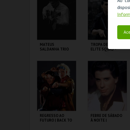
Ao cl
disp
MAIS INFO
MAIS INFO
Inform
COMPRAR
COMPRAR
Ace
MATEUS
TROPA DE ELITE |
SALDANHA TRIO
ELITE SQUAD -
CICLO CLÁSSICOS
DO BRASIL
CAPITÓLIO.
CAPITÓLIO.
MAIS INFO
MAIS INFO
COMPRAR
COMPRAR
REGRESSO AO
FEBRE DE SÁBADO
FUTURO | BACK TO
À NOITE |
THE FUTURE
SATURDAY NIGHT
FEVER