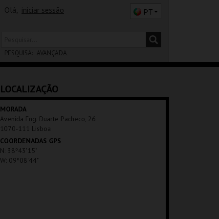
Olá,
iniciar sessão
PT
PESQUISA:
AVANÇADA
DISTRITO
LOCALIZAÇÃO
SALA
MORADA
Avenida Eng. Duarte Pacheco, 26
1070-111 Lisboa
COORDENADAS GPS
N: 38º43'15"
W: 09º08'44"