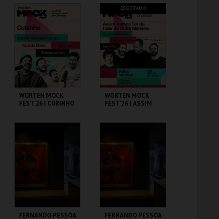
CAPITÓLIO.
CAPITÓLIO.
ESGOTADO
MAIS INFO
MAIS INFO
COMPRAR
COMPRAR
WORTEN MOCK
WORTEN MOCK
FEST'26 | CUBINHO
FEST'26 | ASSIM
VAMOS TER DE
FALAR DE OUTRA
MANEIRA
CINEMA SÃO JORGE .
CINEMA SÃO JORGE .
MAIS INFO
MAIS INFO
COMPRAR
FERNANDO PESSOA
FERNANDO PESSOA