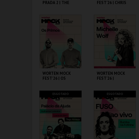
PRADA 2 | THE
FEST'26 | CHRIS
DEVIL WEARS
D’ELIA
PRADA 2
CAPITÓLIO.
CINEMA SÃO JORGE .
MAIS INFO
MAIS INFO
COMPRAR
COMPRAR
WORTEN MOCK
WORTEN MOCK
FEST'26 | OS
FEST'26 |
PRIMOS
MICHELLE WOLF
CINEMA SÃO JORGE .
CINEMA SÃO JORGE .
ESGOTADO
ESGOTADO
MAIS INFO
MAIS INFO
COMPRAR
COMPRAR