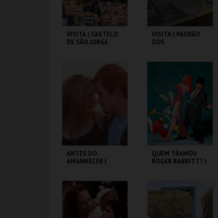
VISITA | CASTELO
VISITA | PADRÃO
DE SÃO JORGE
DOS
DESCOBRIMENTOS
CASTELO DE SÃO
PADRÃO DOS
JORGE
DESCOBRIMENTOS
MAIS INFO
MAIS INFO
COMPRAR
COMPRAR
ANTES DO
QUEM TRAMOU
AMANHECER |
ROGER RABBITT? |
BEFORE SUNRISE
WHO FRAMED
ROGER RABBIT
CAPITÓLIO.
CAPITÓLIO.
MAIS INFO
MAIS INFO