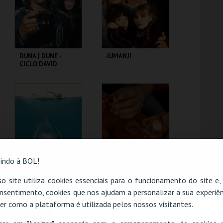
COMPRAR
COMPRAR
DUNA | DUNE -
JUMANJI
CICLO DAVID
LYNCH
CAPITÓLIO.
CAPITÓLIO.
MAIS INFO
MAIS INFO
COMPRAR
COMPRAR
indo à BOL!
TUBARÃO | JAWS
TEATRO ROMANO -
o site utiliza cookies essenciais para o funcionamento do site e
METAMORFOSE DE
nsentimento, cookies que nos ajudam a personalizar a sua experiên
UM FRAGMENTO -
OFICINA
er como a plataforma é utilizada pelos nossos visitantes.
O evento escolhido não está disponível
CAPITÓLIO.
ML - TEATRO
ROMANO