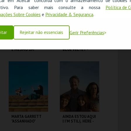
icar em "Aceitar" concorda com o armazenamento de cookies 
OK
ositivo. Para saber mais consulte a nossa
Política de 
MAIS INFO
MAIS INFO
ações Sobre Cookies
e
Privacidade & Segurança
.
COMPRAR
COMPRAR
itar
Rejeitar não essenciais
Gerir Preferências
PALÁCIO PIMENTA -
VELUDO AZUL |
É MESMO UM
BLUE VELTET -
JAVALI! - VISITA
CICLO DAVID
OFICINA
LYNCH
ML - PALÁCIO
CAPITÓLIO.
PIMENTA
MAIS INFO
MAIS INFO
COMPRAR
COMPRAR
MARTA GARRETT
AINDA ESTOU AQUI
"ASSANHADO"
| I'M STILL HERE -
QUARTETO
CICLO CLÁSSICOS
DO BRASIL