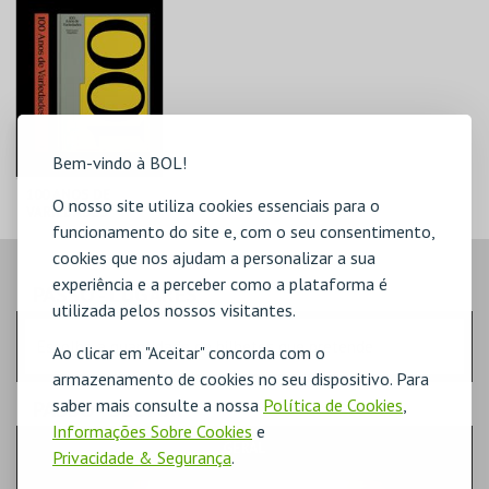
Bem-vindo à BOL!
100 ANOS DE
O nosso site utiliza cookies essenciais para o
VARIEDADES
funcionamento do site e, com o seu consentimento,
TEATRO
cookies que nos ajudam a personalizar a sua
VARIEDADES
experiência e a perceber como a plataforma é
PASSO
- LUGARES
utilizada pelos nossos visitantes.
MAIS INFO
Escolha a quantidade de bilhetes que pretende
Ao clicar em "Aceitar" concorda com o
armazenamento de cookies no seu dispositivo. Para
COMPRAR
saber mais consulte a nossa
Política de Cookies
,
PASSO
- SECTOR
Informações Sobre Cookies
e
GERAL
Privacidade & Segurança
.