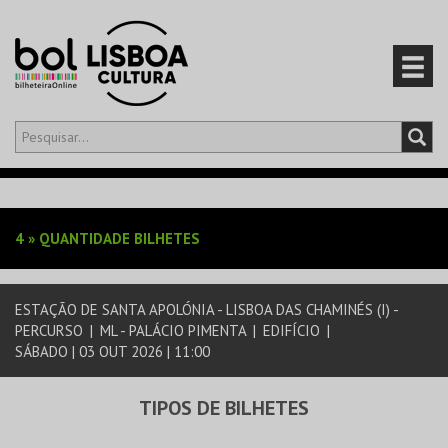
Olá,
iniciar sessão
PT
0
CARRINHO
4
»
QUANTIDADE BILHETES
EVENTOS
ESTAÇÃO DE SANTA APOLÓNIA - LISBOA DAS CHAMINÉS (I) -
CARTÕES
PERCURSO
|
ML - PALÁCIO PIMENTA
|
EDIFÍCIO
|
SÁBADO | 03 OUT 2026 | 11:00
PRODUTOS
TIPOS DE BILHETES