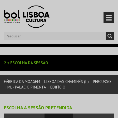
Olá,
iniciar sessão
PT
0
CARRINHO
2
»
ESCOLHA DA SESSÃO
EVENTOS
FÁBRICA DA MOAGEM – LISBOA DAS CHAMINÉS (II) – PERCURSO
CARTÕES
|
ML - PALÁCIO PIMENTA
|
EDIFÍCIO
PRODUTOS
ESCOLHA A SESSÃO PRETENDIDA