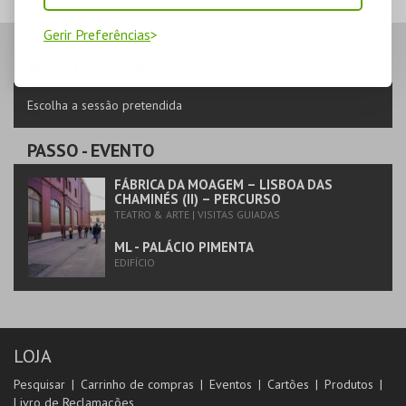
VARIEDADES
TEATRO
Gerir Preferências
VARIEDADES
PASSO
- SESSÃO
MAIS INFO
Escolha a sessão pretendida
COMPRAR
PASSO
- EVENTO
FÁBRICA DA MOAGEM – LISBOA DAS
CHAMINÉS (II) – PERCURSO
TEATRO & ARTE | VISITAS GUIADAS
ML - PALÁCIO PIMENTA
EDIFÍCIO
LOJA
Pesquisar
Carrinho de compras
Eventos
Cartões
Produtos
Livro de Reclamações