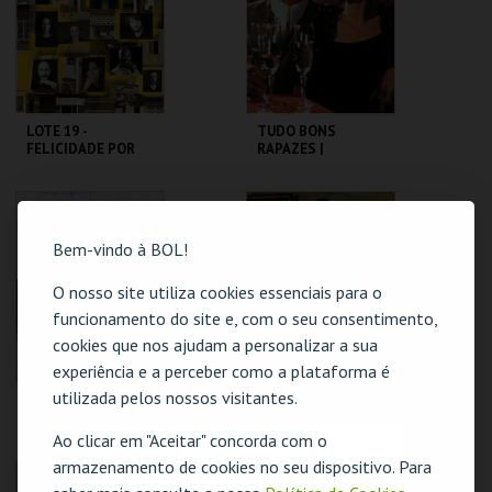
MAIS INFO
MAIS INFO
COMPRAR
COMPRAR
LOTE 19 -
TUDO BONS
FELICIDADE POR
RAPAZES |
METRO QUADRADO
GOODFELLAS -
CICLO MARTIN
SCORSESE
TEATRO
CAPITÓLIO.
VARIEDADES
Bem-vindo à BOL!
MAIS INFO
MAIS INFO
O nosso site utiliza cookies essenciais para o
funcionamento do site e, com o seu consentimento,
COMPRAR
COMPRAR
cookies que nos ajudam a personalizar a sua
experiência e a perceber como a plataforma é
utilizada pelos nossos visitantes.
SEVEN - 7 PECADOS
JERRY MAGUIRE: A
MORTAIS | SE7EN
GRANDE VIRADA |
JERRY MAGUIRE
Ao clicar em "Aceitar" concorda com o
O evento escolhido não está disponível
armazenamento de cookies no seu dispositivo. Para
CAPITÓLIO.
CAPITÓLIO.