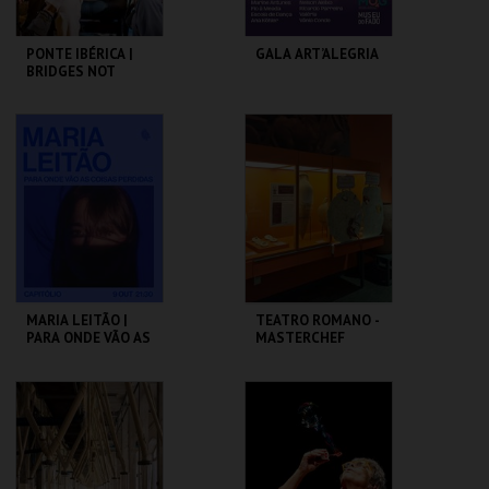
PONTE IBÉRICA |
GALA ART’ALEGRIA
BRIDGES NOT
WALLS
SÃO LUIZ TEATRO
CAPITÓLIO.
MUNICIPAL
MAIS INFO
MAIS INFO
COMPRAR
COMPRAR
MARIA LEITÃO |
TEATRO ROMANO -
PARA ONDE VÃO AS
MASTERCHEF
COISAS PERDIDAS
ROMANO - OFICINA
CAPITÓLIO.
ML - TEATRO
ROMANO
MAIS INFO
MAIS INFO