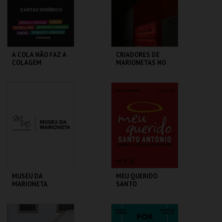
COMPRAR
COMPRAR
A COLA NÃO FAZ A
CRIADORES DE
COLAGEM
MARIONETAS NO
SÉC XXI -
EXPOSIÇÃO
TEMPORÁRIA
ATELIER-MUSEU
MUSEU DA
JÚLIO POMAR
MARIONETA
MAIS INFO
MAIS INFO
COMPRAR
COMPRAR
MUSEU DA
MEU QUERIDO
MARIONETA
SANTO
ANTÓNIO.IMAGENS
COLEÇÕES
PARTICULARES-EXP
MUSEU DA
ML - SANTO
TEMPORÁRIA
MARIONETA
ANTÓNIO