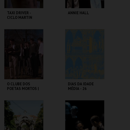
TAXI DRIVER -
ANNIE HALL
CICLO MARTIN
SCORSESE
CAPITÓLIO.
CAPITÓLIO.
MAIS INFO
MAIS INFO
COMPRAR
COMPRAR
O CLUBE DOS
DIAS DA IDADE
POETAS MORTOS |
MÉDIA - 26
DEAD POETS
SETEMBRO
SOCIETY
CAPITÓLIO.
CASTELO DE SÃO
JORGE
MAIS INFO
MAIS INFO