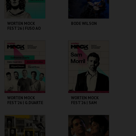
COMPRAR
WORTEN MOCK
BODE WILSON
FEST'26 | FUSO AO
VIVO - BUMBA NA
FOFINHA
CINEMA SÃO JORGE .
CAPITÓLIO.
MAIS INFO
MAIS INFO
COMPRAR
WORTEN MOCK
WORTEN MOCK
FEST'26 | G.DUARTE
FEST'26 | SAM
D.GUERREIRO,A.FRE
MORRIL
ITAS, M. NEVES,
M.ROSA
CINEMA SÃO JORGE .
CINEMA SÃO JORGE .