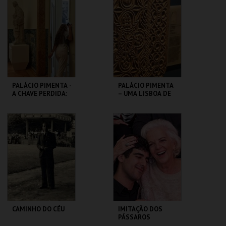
JORGE
MARIONETA
MAIS INFO
MAIS INFO
COMPRAR
COMPRAR
PALÁCIO PIMENTA -
PALÁCIO PIMENTA
A CHAVE PERDIDA:
– UMA LISBOA DE
UM ENIGMA NO
MÚLTIPLAS
CORAÇÃO DE
CONFISSÕES –
LISBOA
VISITA ORIENT
ML - PALÁCIO
ML - PALÁCIO
PIMENTA
PIMENTA
MAIS INFO
MAIS INFO
COMPRAR
COMPRAR
CAMINHO DO CÉU
IMITAÇÃO DOS
PÁSSAROS