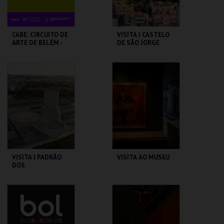
CABE: CIRCUITO DE
VISITA | CASTELO
ARTE DE BELÉM -
DE SÃO JORGE
PAV. JULIAO
SARMENTO
PAVILHÃO JULIÃO
CASTELO DE SÃO
SARMENTO
JORGE
MAIS INFO
MAIS INFO
COMPRAR
COMPRAR
VISITA | PADRÃO
VISITA AO MUSEU
DOS
DESCOBRIMENTOS
PADRÃO DOS
CASA FERNANDO
DESCOBRIMENTOS
PESSOA
MAIS INFO
MAIS INFO