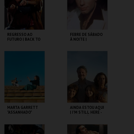
COMPRAR
COMPRAR
REGRESSO AO
FEBRE DE SÁBADO
FUTURO | BACK TO
À NOITE |
THE FUTURE
SATURDAY NIGHT
FEVER
CAPITÓLIO.
CAPITÓLIO.
MAIS INFO
MAIS INFO
COMPRAR
COMPRAR
MARTA GARRETT
AINDA ESTOU AQUI
"ASSANHADO"
| I'M STILL HERE -
QUARTETO
CICLO CLÁSSICOS
DO BRASIL
CAPITÓLIO.
CAPITÓLIO.