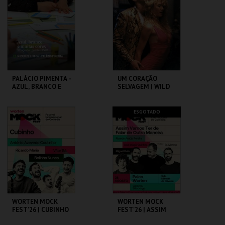
MAIS INFO
MAIS INFO
COMPRAR
COMPRAR
PALÁCIO PIMENTA -
UM CORAÇÃO
AZUL, BRANCO E
SELVAGEM | WILD
MUITAS CORES -
AT HEART – CICLO
VISITA OFICINA
DAVID LYNCH
ML - PALÁCIO
CAPITÓLIO.
ESGOTADO
PIMENTA
MAIS INFO
MAIS INFO
COMPRAR
COMPRAR
WORTEN MOCK
WORTEN MOCK
FEST'26 | CUBINHO
FEST'26 | ASSIM
VAMOS TER DE