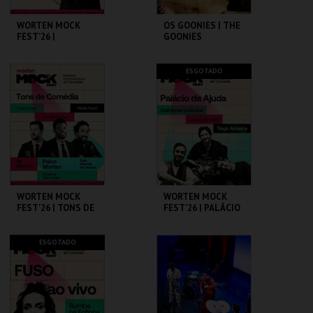
WORTEN MOCK
OS GOONIES | THE
FEST'26 |
GOONIES
MICHELLE WOLF
CINEMA SÃO JORGE .
CAPITÓLIO.
ESGOTADO
MAIS INFO
MAIS INFO
COMPRAR
COMPRAR
WORTEN MOCK
WORTEN MOCK
FEST'26 | TONS DE
FEST'26 | PALÁCIO
COMÉDIA
DA AJUDA
CINEMA SÃO JORGE .
CINEMA SÃO JORGE .
ESGOTADO
MAIS INFO
MAIS INFO