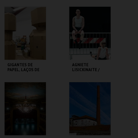
SÃO LUIZ TEATRO
TEATRO
MUNICIPAL
VARIEDADES
MAIS INFO
MAIS INFO
COMPRAR
COMPRAR
GIGANTES DE
AGNIETE
PAPEL, LAÇOS DE
LISICKINAITE /
GENTE - RUI SOUSA
IGOR SHUGALEEV
CLAP & SLAP
MUSEU DA
TBA - TEATRO
MARIONETA
BAIRRO ALTO
MAIS INFO
MAIS INFO
COMPRAR
COMPRAR