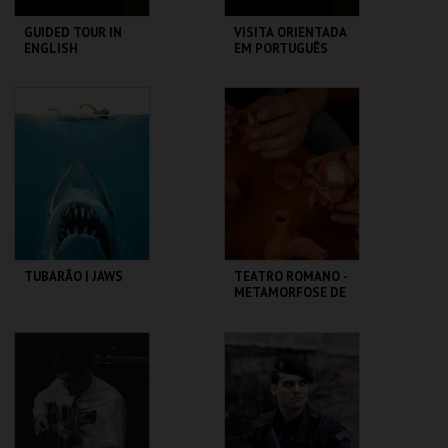
GUIDED TOUR IN
VISITA ORIENTADA
ENGLISH
EM PORTUGUÊS
CASA FERNANDO
CASA FERNANDO
PESSOA
PESSOA
MAIS INFO
MAIS INFO
COMPRAR
COMPRAR
TUBARÃO | JAWS
TEATRO ROMANO -
METAMORFOSE DE
UM FRAGMENTO -
OFICINA
CAPITÓLIO.
ML - TEATRO
ROMANO
MAIS INFO
MAIS INFO
COMPRAR
COMPRAR