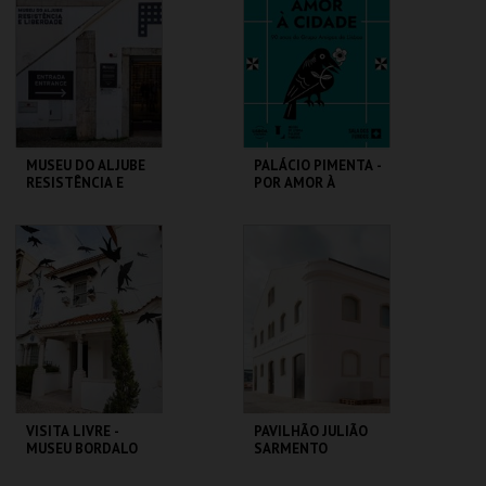
MAIS INFO
MAIS INFO
INSCREVER
COMPRAR
MUSEU DO ALJUBE
PALÁCIO PIMENTA -
RESISTÊNCIA E
POR AMOR À
LIBERDADE
CIDADE - 90 ANOS
DO GAL
MUSEU DO ALJUBE
ML - PALÁCIO
PIMENTA
MAIS INFO
MAIS INFO
COMPRAR
COMPRAR
VISITA LIVRE -
PAVILHÃO JULIÃO
MUSEU BORDALO
SARMENTO
PINHEIRO