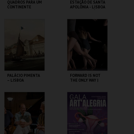
QUADROS PARA UM
ESTAÇÃO DE SANTA
CONTINENTE
APOLÓNIA - LISBOA
DAS CHAMINÉS (I) -
PERCURSO
SÃO LUIZ TEATRO
ML - PALÁCIO
MUNICIPAL
PIMENTA
MAIS INFO
MAIS INFO
COMPRAR
COMPRAR
PALÁCIO PIMENTA
FORWARD IS NOT
– LISBOA
THE ONLY WAY |
RIBEIRINHA –
OCP
VISITA ORIENTADA
ML - PALÁCIO
SÃO LUIZ TEATRO
PIMENTA
MUNICIPAL
MAIS INFO
MAIS INFO
COMPRAR
COMPRAR