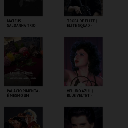
MATEUS
TROPA DE ELITE |
SALDANHA TRIO
ELITE SQUAD -
CICLO CLÁSSICOS
DO BRASIL
CAPITÓLIO.
CAPITÓLIO.
MAIS INFO
MAIS INFO
COMPRAR
COMPRAR
PALÁCIO PIMENTA -
VELUDO AZUL |
É MESMO UM
BLUE VELTET -
JAVALI! - VISITA
CICLO DAVID
OFICINA
LYNCH
ML - PALÁCIO
CAPITÓLIO.
PIMENTA
MAIS INFO
MAIS INFO