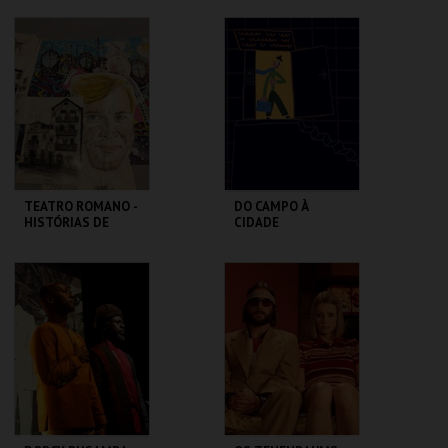
DESCONTRAÍDA
MUSEU DA
CASA FERNANDO
MARIONETA
PESSOA
MAIS INFO
MAIS INFO
COMPRAR
COMPRAR
TEATRO ROMANO -
DO CAMPO À
HISTÓRIAS DE
CIDADE
LISBOA CONTADAS
...POR UM ITALIANO
ML - TEATRO
LU.CA -TEATRO LUÍS
ROMANO
CAMÕES
MAIS INFO
MAIS INFO
COMPRAR
COMPRAR