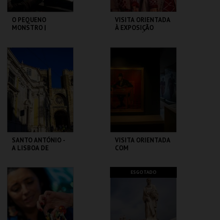
O PEQUENO
VISITA ORIENTADA
MONSTRO |
À EXPOSIÇÃO
GREMLINS
TEMPORÁRIA COM
LGP
CAPITÓLIO.
MUSEU DA
MARIONETA
MAIS INFO
MAIS INFO
COMPRAR
COMPRAR
SANTO ANTÓNIO -
VISITA ORIENTADA
A LISBOA DE
COM
SANTO ANTÓNIO -
AUDIODESCRIÇÃO
PERCURSO
ML - SANTO
CASA FERNANDO
ESGOTADO
ANTÓNIO
PESSOA
MAIS INFO
MAIS INFO