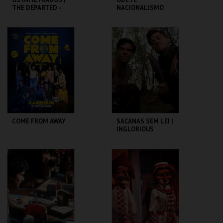
THE DEPARTED -
NACIONALISMO
CICLO MARTIN
SCORSESE
CAPITÓLIO.
TBA - TEATRO
BAIRRO ALTO
MAIS INFO
MAIS INFO
COMPRAR
COMPRAR
COME FROM AWAY
SACANAS SEM LEI |
INGLORIOUS
BASTERDS
CAPITÓLIO.
CAPITÓLIO.
MAIS INFO
MAIS INFO
COMPRAR
COMPRAR