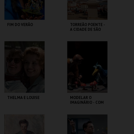
COMPRAR
COMPRAR
FIM DO VERÃO
TORREÃO POENTE -
A CIDADE DE SÃO
VICENTE -
PERCURSO
LU.CA -TEATRO LUÍS
ML - PALÁCIO
CAMÕES
PIMENTA
MAIS INFO
MAIS INFO
COMPRAR
THELMA E LOUISE
MODELAR O
IMAGINÁRIO - COM
RAUL CONSTANTE
PEREIRA
CAPITÓLIO.
MUSEU DA
MARIONETA