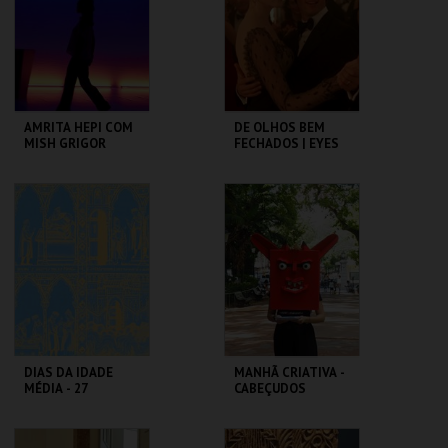
MAIS INFO
MAIS INFO
COMPRAR
COMPRAR
AMRITA HEPI COM
DE OLHOS BEM
MISH GRIGOR
FECHADOS | EYES
RINSE
WIDE SHUT
TBA - TEATRO
CAPITÓLIO.
BAIRRO ALTO
MAIS INFO
MAIS INFO
COMPRAR
COMPRAR
DIAS DA IDADE
MANHÃ CRIATIVA -
MÉDIA - 27
CABEÇUDOS
SETEMBRO
CASTELO DE SÃO
MUSEU DA