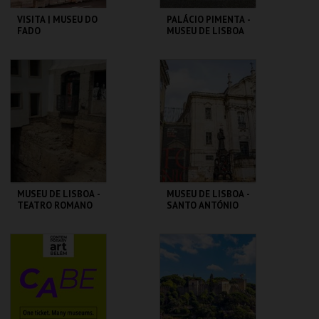
VISITA | MUSEU DO
PALÁCIO PIMENTA -
FADO
MUSEU DE LISBOA
MUSEU DO FADO
ML - PALÁCIO
PIMENTA
MAIS INFO
MAIS INFO
COMPRAR
COMPRAR
MUSEU DE LISBOA -
MUSEU DE LISBOA -
TEATRO ROMANO
SANTO ANTÓNIO
ML - TEATRO
ML - SANTO
ROMANO
ANTÓNIO
MAIS INFO
MAIS INFO
COMPRAR
COMPRAR