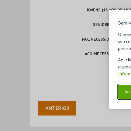
JOVENS (13 AOS 25 ANO
Bem-v
SENIORES (> 65 ANO
O noss
PAX. NECESSIDADES ESPEC
seu co
perceb
ACO. NECESSID. ESPECÍF
Ao cl
disp
Inform
Ace
ANTERIOR