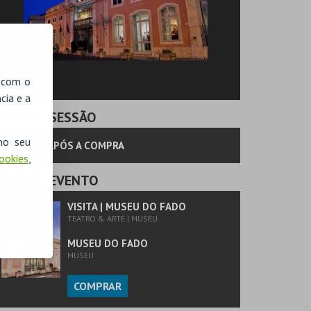
, com o
cia e a
PASSO
- SESSÃO
no seu
90 DIA(S) APÓS A COMPRA
Cookies
,
PASSO
- EVENTO
VISITA | MUSEU DO FADO
TEATRO & ARTE | MUSEU
MUSEU DO FADO
MUSEU
COMPRAR