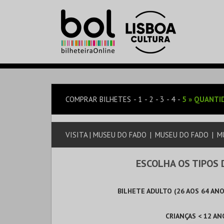
COMPRAR BILHETES
1
2
3
4
5
»
QUANTID
VISITA | MUSEU DO FADO
|
MUSEU DO FADO
|
M
ESCOLHA OS TIPOS 
BILHETE ADULTO (26 AOS 64 ANO
CRIANÇAS < 12 AN