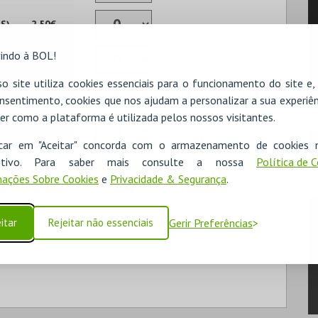
S)
2,50€
indo à BOL!
S)
4,00€
o site utiliza cookies essenciais para o funcionamento do site e
IF
3,50€
nsentimento, cookies que nos ajudam a personalizar a sua experiên
er como a plataforma é utilizada pelos nossos visitantes.
ICA
0,00€
icar em "Aceitar" concorda com o armazenamento de cookies 
ositivo. Para saber mais consulte a nossa
Política de 
ações Sobre Cookies
e
Privacidade & Segurança
.
ADICIONAR
itar
Rejeitar não essenciais
Gerir Preferências