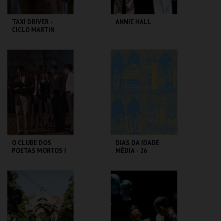
TAXI DRIVER -
ANNIE HALL
CICLO MARTIN
SCORSESE
CAPITÓLIO.
CAPITÓLIO.
MAIS INFO
MAIS INFO
COMPRAR
COMPRAR
O CLUBE DOS
DIAS DA IDADE
POETAS MORTOS |
MÉDIA - 26
DEAD POETS
SETEMBRO
SOCIETY
CAPITÓLIO.
CASTELO DE SÃO
JORGE
MAIS INFO
MAIS INFO