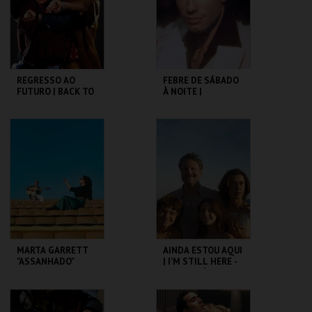
COMPRAR
COMPRAR
REGRESSO AO
FEBRE DE SÁBADO
FUTURO | BACK TO
À NOITE |
THE FUTURE
SATURDAY NIGHT
FEVER
CAPITÓLIO.
CAPITÓLIO.
MAIS INFO
MAIS INFO
COMPRAR
COMPRAR
MARTA GARRETT
AINDA ESTOU AQUI
"ASSANHADO"
| I'M STILL HERE -
QUARTETO
CICLO CLÁSSICOS
DO BRASIL
CAPITÓLIO.
CAPITÓLIO.