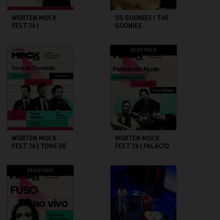
WORTEN MOCK
OS GOONIES | THE
FEST'26 |
GOONIES
MICHELLE WOLF
CINEMA SÃO JORGE .
CAPITÓLIO.
ESGOTADO
MAIS INFO
MAIS INFO
COMPRAR
COMPRAR
WORTEN MOCK
WORTEN MOCK
FEST'26 | TONS DE
FEST'26 | PALÁCIO
COMÉDIA
DA AJUDA
CINEMA SÃO JORGE .
CINEMA SÃO JORGE .
ESGOTADO
MAIS INFO
MAIS INFO