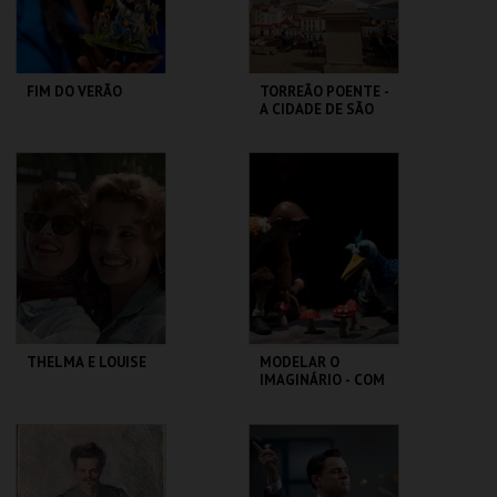
COMPRAR
COMPRAR
FIM DO VERÃO
TORREÃO POENTE -
A CIDADE DE SÃO
VICENTE -
PERCURSO
LU.CA -TEATRO LUÍS
ML - PALÁCIO
CAMÕES
PIMENTA
MAIS INFO
MAIS INFO
COMPRAR
THELMA E LOUISE
MODELAR O
IMAGINÁRIO - COM
RAUL CONSTANTE
PEREIRA
CAPITÓLIO.
MUSEU DA
MARIONETA