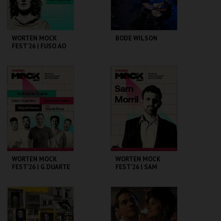
COMPRAR
WORTEN MOCK
BODE WILSON
FEST'26 | FUSO AO
VIVO - BUMBA NA
FOFINHA
CINEMA SÃO JORGE .
CAPITÓLIO.
MAIS INFO
MAIS INFO
COMPRAR
WORTEN MOCK
WORTEN MOCK
FEST'26 | G.DUARTE
FEST'26 | SAM
D.GUERREIRO,A.FRE
MORRIL
ITAS, M. NEVES,
M.ROSA
CINEMA SÃO JORGE .
CINEMA SÃO JORGE .