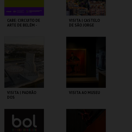
CABE: CIRCUITO DE
VISITA | CASTELO
ARTE DE BELÉM -
DE SÃO JORGE
PAV. JULIAO
SARMENTO
PAVILHÃO JULIÃO
CASTELO DE SÃO
SARMENTO
JORGE
MAIS INFO
MAIS INFO
COMPRAR
COMPRAR
VISITA | PADRÃO
VISITA AO MUSEU
DOS
DESCOBRIMENTOS
PADRÃO DOS
CASA FERNANDO
DESCOBRIMENTOS
PESSOA
MAIS INFO
MAIS INFO