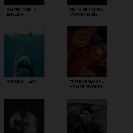
GUIDED TOUR IN
VISITA ORIENTADA
ENGLISH
EM PORTUGUÊS
CASA FERNANDO
CASA FERNANDO
PESSOA
PESSOA
MAIS INFO
MAIS INFO
COMPRAR
COMPRAR
TUBARÃO | JAWS
TEATRO ROMANO -
METAMORFOSE DE
UM FRAGMENTO -
OFICINA
CAPITÓLIO.
ML - TEATRO
ROMANO
MAIS INFO
MAIS INFO
COMPRAR
COMPRAR