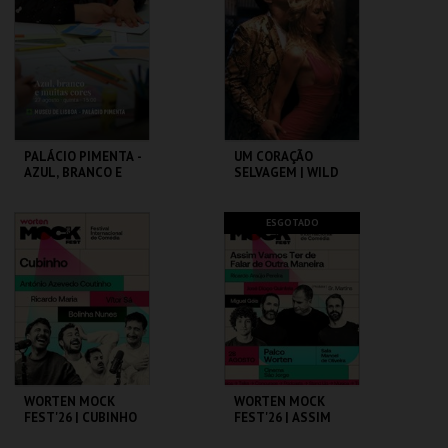
MAIS INFO
MAIS INFO
COMPRAR
COMPRAR
PALÁCIO PIMENTA -
UM CORAÇÃO
AZUL, BRANCO E
SELVAGEM | WILD
MUITAS CORES -
AT HEART – CICLO
VISITA OFICINA
DAVID LYNCH
ML - PALÁCIO
CAPITÓLIO.
ESGOTADO
PIMENTA
MAIS INFO
MAIS INFO
COMPRAR
COMPRAR
WORTEN MOCK
WORTEN MOCK
FEST'26 | CUBINHO
FEST'26 | ASSIM
VAMOS TER DE