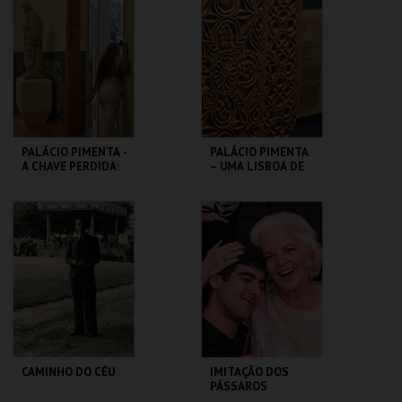
JORGE
MARIONETA
MAIS INFO
MAIS INFO
COMPRAR
COMPRAR
PALÁCIO PIMENTA -
PALÁCIO PIMENTA
A CHAVE PERDIDA:
– UMA LISBOA DE
UM ENIGMA NO
MÚLTIPLAS
CORAÇÃO DE
CONFISSÕES –
LISBOA
VISITA ORIENT
ML - PALÁCIO
ML - PALÁCIO
PIMENTA
PIMENTA
MAIS INFO
MAIS INFO
COMPRAR
COMPRAR
CAMINHO DO CÉU
IMITAÇÃO DOS
PÁSSAROS