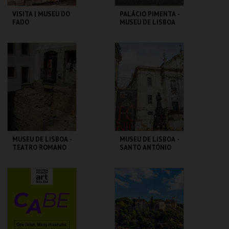
VISITA | MUSEU DO
PALÁCIO PIMENTA -
FADO
MUSEU DE LISBOA
MUSEU DO FADO
ML - PALÁCIO
PIMENTA
MAIS INFO
MAIS INFO
COMPRAR
COMPRAR
MUSEU DE LISBOA -
MUSEU DE LISBOA -
TEATRO ROMANO
SANTO ANTÓNIO
ML - TEATRO
ML - SANTO
ROMANO
ANTÓNIO
MAIS INFO
MAIS INFO
COMPRAR
COMPRAR