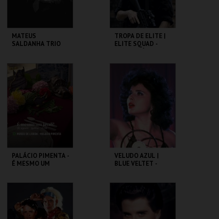
MATEUS
TROPA DE ELITE |
SALDANHA TRIO
ELITE SQUAD -
CICLO CLÁSSICOS
DO BRASIL
CAPITÓLIO.
CAPITÓLIO.
MAIS INFO
MAIS INFO
COMPRAR
COMPRAR
PALÁCIO PIMENTA -
VELUDO AZUL |
É MESMO UM
BLUE VELTET -
JAVALI! - VISITA
CICLO DAVID
OFICINA
LYNCH
ML - PALÁCIO
CAPITÓLIO.
PIMENTA
MAIS INFO
MAIS INFO