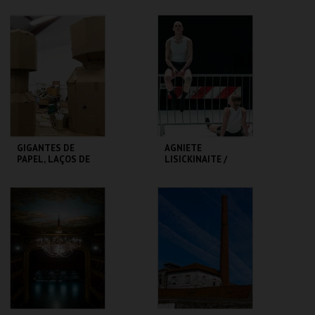
SÃO LUIZ TEATRO
TEATRO
MUNICIPAL
VARIEDADES
MAIS INFO
MAIS INFO
COMPRAR
COMPRAR
GIGANTES DE
AGNIETE
PAPEL, LAÇOS DE
LISICKINAITE /
GENTE - RUI SOUSA
IGOR SHUGALEEV
CLAP & SLAP
MUSEU DA
TBA - TEATRO
MARIONETA
BAIRRO ALTO
MAIS INFO
MAIS INFO
COMPRAR
COMPRAR