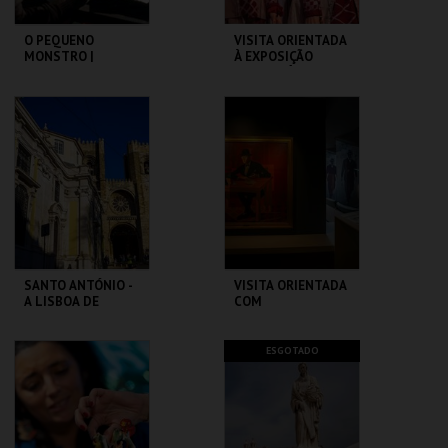
O PEQUENO
VISITA ORIENTADA
MONSTRO |
À EXPOSIÇÃO
GREMLINS
TEMPORÁRIA COM
LGP
CAPITÓLIO.
MUSEU DA
MARIONETA
MAIS INFO
MAIS INFO
COMPRAR
COMPRAR
SANTO ANTÓNIO -
VISITA ORIENTADA
A LISBOA DE
COM
SANTO ANTÓNIO -
AUDIODESCRIÇÃO
PERCURSO
ML - SANTO
CASA FERNANDO
ESGOTADO
ANTÓNIO
PESSOA
MAIS INFO
MAIS INFO