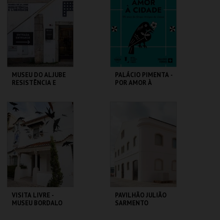
MAIS INFO
MAIS INFO
INSCREVER
COMPRAR
MUSEU DO ALJUBE
PALÁCIO PIMENTA -
RESISTÊNCIA E
POR AMOR À
LIBERDADE
CIDADE - 90 ANOS
DO GAL
MUSEU DO ALJUBE
ML - PALÁCIO
PIMENTA
MAIS INFO
MAIS INFO
COMPRAR
COMPRAR
VISITA LIVRE -
PAVILHÃO JULIÃO
MUSEU BORDALO
SARMENTO
PINHEIRO