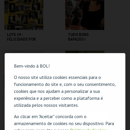
MAIS INFO
MAIS INFO
COMPRAR
COMPRAR
LOTE 19 -
TUDO BONS
FELICIDADE POR
RAPAZES |
METRO QUADRADO
GOODFELLAS -
CICLO MARTIN
SCORSESE
TEATRO
CAPITÓLIO.
VARIEDADES
Bem-vindo à BOL!
MAIS INFO
MAIS INFO
O nosso site utiliza cookies essenciais para o
funcionamento do site e, com o seu consentimento,
COMPRAR
COMPRAR
cookies que nos ajudam a personalizar a sua
experiência e a perceber como a plataforma é
utilizada pelos nossos visitantes.
SEVEN - 7 PECADOS
JERRY MAGUIRE: A
MORTAIS | SE7EN
GRANDE VIRADA |
JERRY MAGUIRE
Ao clicar em "Aceitar" concorda com o
O evento escolhido não está disponível
armazenamento de cookies no seu dispositivo. Para
CAPITÓLIO.
CAPITÓLIO.