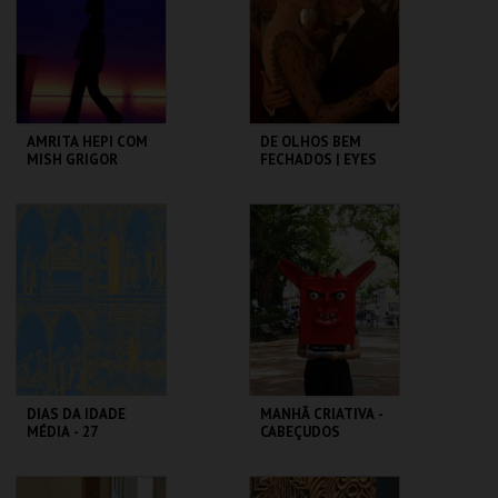
MAIS INFO
MAIS INFO
COMPRAR
COMPRAR
AMRITA HEPI COM
DE OLHOS BEM
MISH GRIGOR
FECHADOS | EYES
RINSE
WIDE SHUT
TBA - TEATRO
CAPITÓLIO.
BAIRRO ALTO
MAIS INFO
MAIS INFO
COMPRAR
COMPRAR
DIAS DA IDADE
MANHÃ CRIATIVA -
MÉDIA - 27
CABEÇUDOS
SETEMBRO
CASTELO DE SÃO
MUSEU DA