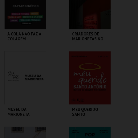
COMPRAR
COMPRAR
A COLA NÃO FAZ A
CRIADORES DE
COLAGEM
MARIONETAS NO
SÉC XXI -
EXPOSIÇÃO
TEMPORÁRIA
ATELIER-MUSEU
MUSEU DA
JÚLIO POMAR
MARIONETA
MAIS INFO
MAIS INFO
COMPRAR
COMPRAR
MUSEU DA
MEU QUERIDO
MARIONETA
SANTO
ANTÓNIO.IMAGENS
COLEÇÕES
PARTICULARES-EXP
MUSEU DA
ML - SANTO
TEMPORÁRIA
MARIONETA
ANTÓNIO