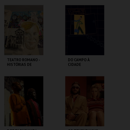
DESCONTRAÍDA
MUSEU DA
CASA FERNANDO
MARIONETA
PESSOA
MAIS INFO
MAIS INFO
COMPRAR
COMPRAR
TEATRO ROMANO -
DO CAMPO À
HISTÓRIAS DE
CIDADE
LISBOA CONTADAS
...POR UM ITALIANO
ML - TEATRO
LU.CA -TEATRO LUÍS
ROMANO
CAMÕES
MAIS INFO
MAIS INFO
COMPRAR
COMPRAR