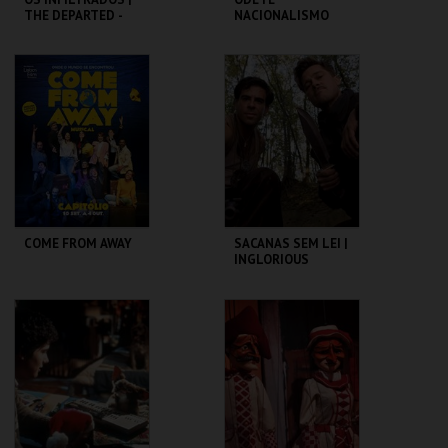
THE DEPARTED -
NACIONALISMO
CICLO MARTIN
SCORSESE
CAPITÓLIO.
TBA - TEATRO
BAIRRO ALTO
MAIS INFO
MAIS INFO
COMPRAR
COMPRAR
COME FROM AWAY
SACANAS SEM LEI |
INGLORIOUS
BASTERDS
CAPITÓLIO.
CAPITÓLIO.
MAIS INFO
MAIS INFO
COMPRAR
COMPRAR