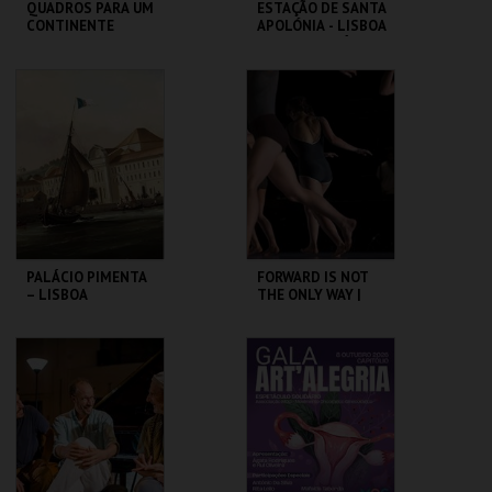
QUADROS PARA UM
ESTAÇÃO DE SANTA
CONTINENTE
APOLÓNIA - LISBOA
DAS CHAMINÉS (I) -
PERCURSO
SÃO LUIZ TEATRO
ML - PALÁCIO
MUNICIPAL
PIMENTA
MAIS INFO
MAIS INFO
COMPRAR
COMPRAR
PALÁCIO PIMENTA
FORWARD IS NOT
– LISBOA
THE ONLY WAY |
RIBEIRINHA –
OCP
VISITA ORIENTADA
ML - PALÁCIO
SÃO LUIZ TEATRO
PIMENTA
MUNICIPAL
MAIS INFO
MAIS INFO
COMPRAR
COMPRAR