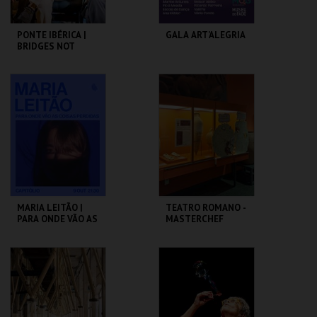
PONTE IBÉRICA |
GALA ART’ALEGRIA
BRIDGES NOT
WALLS
SÃO LUIZ TEATRO
CAPITÓLIO.
MUNICIPAL
MAIS INFO
MAIS INFO
COMPRAR
COMPRAR
MARIA LEITÃO |
TEATRO ROMANO -
PARA ONDE VÃO AS
MASTERCHEF
COISAS PERDIDAS
ROMANO - OFICINA
CAPITÓLIO.
ML - TEATRO
ROMANO
MAIS INFO
MAIS INFO