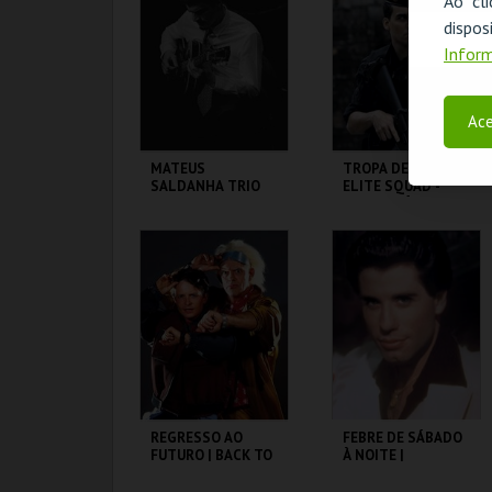
Ao cl
disp
MAIS INFO
MAIS INFO
Inform
COMPRAR
COMPRAR
Ace
MATEUS
TROPA DE ELITE |
SALDANHA TRIO
ELITE SQUAD -
CICLO CLÁSSICOS
DO BRASIL
CAPITÓLIO.
CAPITÓLIO.
MAIS INFO
MAIS INFO
COMPRAR
COMPRAR
REGRESSO AO
FEBRE DE SÁBADO
FUTURO | BACK TO
À NOITE |
THE FUTURE
SATURDAY NIGHT
FEVER