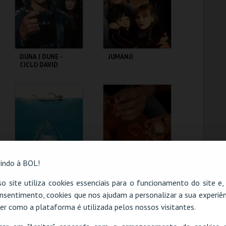
COMPRAR
COMPRAR
DUNA | DUNE -
JUMANJI
CICLO DAVID
LYNCH
CAPITÓLIO.
CAPITÓLIO.
MAIS INFO
MAIS INFO
COMPRAR
COMPRAR
indo à BOL!
TUBARÃO | JAWS
TEATRO ROMANO -
o site utiliza cookies essenciais para o funcionamento do site e
METAMORFOSE DE
nsentimento, cookies que nos ajudam a personalizar a sua experiên
UM FRAGMENTO -
OFICINA
er como a plataforma é utilizada pelos nossos visitantes.
O evento escolhido não está disponível
CAPITÓLIO.
ML - TEATRO
ROMANO