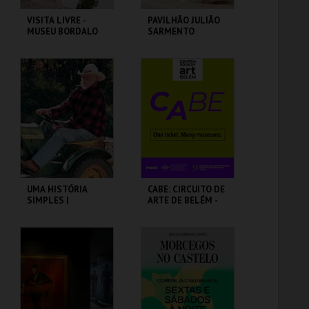
VISITA LIVRE -
PAVILHÃO JULIÃO
MUSEU BORDALO
SARMENTO
PINHEIRO
MUSEU BORDALO
PAVILHÃO JULIÃO
PINHEIRO
SARMENTO
MAIS INFO
MAIS INFO
COMPRAR
COMPRAR
UMA HISTÓRIA
CABE: CIRCUITO DE
SIMPLES |
ARTE DE BELÉM -
STRAIGHT STORY -
PAV. JULIAO
CICLO DAVID
SARMENTO
LYNCH
CAPITÓLIO.
PAVILHÃO JULIÃO
SARMENTO
MAIS INFO
MAIS INFO
COMPRAR
COMPRAR