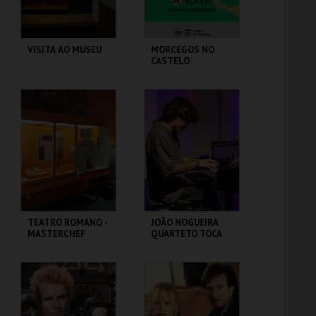
VISITA AO MUSEU
MORCEGOS NO
CASTELO
CASA FERNANDO
CASTELO DE SÃO
PESSOA
JORGE
MAIS INFO
MAIS INFO
COMPRAR
COMPRAR
TEATRO ROMANO -
JOÃO NOGUEIRA
MASTERCHEF
QUARTETO TOCA
ROMANO - OFICINA
COLTRANE'S
SOUND
ML - TEATRO
CAPITÓLIO.
ROMANO
MAIS INFO
MAIS INFO