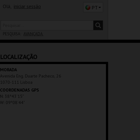
Olá,
iniciar sessão
PT
PESQUISA:
AVANÇADA
DISTRITO
LOCALIZAÇÃO
SALA
MORADA
Avenida Eng. Duarte Pacheco, 26
1070-111 Lisboa
COORDENADAS GPS
N: 38º43'15"
W: 09º08'44"