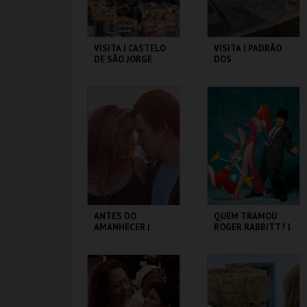
VISITA | CASTELO
VISITA | PADRÃO
DE SÃO JORGE
DOS
DESCOBRIMENTOS
CASTELO DE SÃO
PADRÃO DOS
JORGE
DESCOBRIMENTOS
MAIS INFO
MAIS INFO
COMPRAR
COMPRAR
ANTES DO
QUEM TRAMOU
AMANHECER |
ROGER RABBITT? |
BEFORE SUNRISE
WHO FRAMED
ROGER RABBIT
CAPITÓLIO.
CAPITÓLIO.
MAIS INFO
MAIS INFO