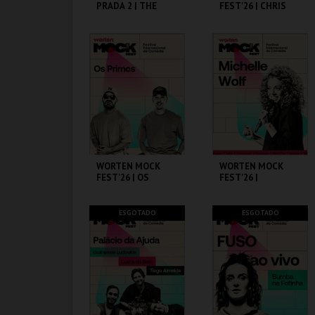
PRADA 2 | THE
FEST'26 | CHRIS
DEVIL WEARS
D’ELIA
PRADA 2
CAPITÓLIO.
CINEMA SÃO JORGE .
MAIS INFO
MAIS INFO
COMPRAR
COMPRAR
WORTEN MOCK
WORTEN MOCK
FEST'26 | OS
FEST'26 |
PRIMOS
MICHELLE WOLF
CINEMA SÃO JORGE .
CINEMA SÃO JORGE .
ESGOTADO
ESGOTADO
MAIS INFO
MAIS INFO
COMPRAR
COMPRAR