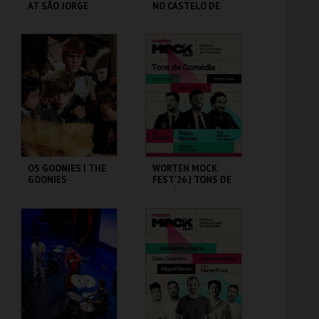
AT SÃO JORGE
NO CASTELO DE
CASTLE
SÃO JORGE
CASA FERNANDO
CASA FERNANDO
PESSOA
PESSOA
MAIS INFO
MAIS INFO
COMPRAR
COMPRAR
OS GOONIES | THE
WORTEN MOCK
GOONIES
FEST'26 | TONS DE
COMÉDIA
CAPITÓLIO.
CINEMA SÃO JORGE .
MAIS INFO
MAIS INFO
COMPRAR
COMPRAR