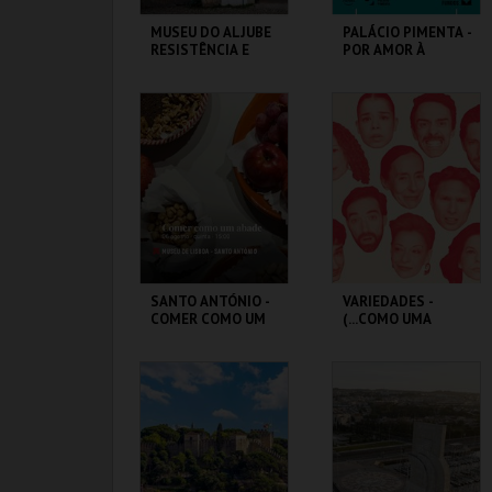
MUSEU DO ALJUBE
PALÁCIO PIMENTA -
RESISTÊNCIA E
POR AMOR À
LIBERDADE
CIDADE - 90 ANOS
DO GAL
MUSEU DO ALJUBE
ML - PALÁCIO
PIMENTA
MAIS INFO
MAIS INFO
COMPRAR
COMPRAR
SANTO ANTÓNIO -
VARIEDADES -
COMER COMO UM
(...COMO UMA
ABADE - OFICINA
ÓPERA BUFA
ERÓTICA E
SATÍRICA.)
ML - SANTO
TEATRO
ANTÓNIO
VARIEDADES
MAIS INFO
MAIS INFO
COMPRAR
COMPRAR