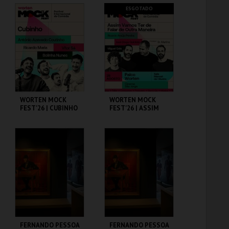
CAPITÓLIO.
CAPITÓLIO.
ESGOTADO
MAIS INFO
MAIS INFO
COMPRAR
COMPRAR
WORTEN MOCK
WORTEN MOCK
FEST'26 | CUBINHO
FEST'26 | ASSIM
VAMOS TER DE
FALAR DE OUTRA
MANEIRA
CINEMA SÃO JORGE .
CINEMA SÃO JORGE .
MAIS INFO
MAIS INFO
COMPRAR
FERNANDO PESSOA
FERNANDO PESSOA