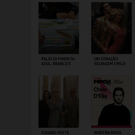
CAPITÓLIO.
CAPITÓLIO.
MAIS INFO
MAIS INFO
COMPRAR
COMPRAR
PALÁCIO PIMENTA -
UM CORAÇÃO
AZUL, BRANCO E
SELVAGEM | WILD
MUITAS CORES -
AT HEART – CICLO
VISITA OFICINA
DAVID LYNCH
ML - PALÁCIO
CAPITÓLIO.
PIMENTA
MAIS INFO
MAIS INFO
COMPRAR
COMPRAR
O DIABO VESTE
WORTEN MOCK