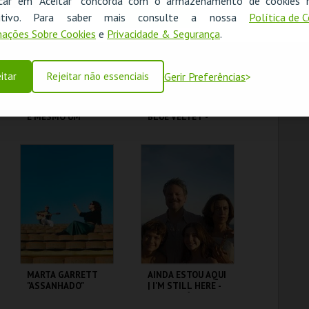
icar em "Aceitar" concorda com o armazenamento de cookies 
OK
ositivo. Para saber mais consulte a nossa
Política de 
MAIS INFO
MAIS INFO
ações Sobre Cookies
e
Privacidade & Segurança
.
COMPRAR
COMPRAR
itar
Rejeitar não essenciais
Gerir Preferências
PALÁCIO PIMENTA -
VELUDO AZUL |
É MESMO UM
BLUE VELTET -
JAVALI! - VISITA
CICLO DAVID
OFICINA
LYNCH
ML - PALÁCIO
CAPITÓLIO.
PIMENTA
MAIS INFO
MAIS INFO
COMPRAR
COMPRAR
MARTA GARRETT
AINDA ESTOU AQUI
"ASSANHADO"
| I'M STILL HERE -
QUARTETO
CICLO CLÁSSICOS
DO BRASIL