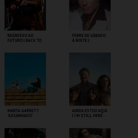
COMPRAR
COMPRAR
REGRESSO AO
FEBRE DE SÁBADO
FUTURO | BACK TO
À NOITE |
THE FUTURE
SATURDAY NIGHT
FEVER
CAPITÓLIO.
CAPITÓLIO.
MAIS INFO
MAIS INFO
COMPRAR
COMPRAR
MARTA GARRETT
AINDA ESTOU AQUI
"ASSANHADO"
| I'M STILL HERE -
QUARTETO
CICLO CLÁSSICOS
DO BRASIL
CAPITÓLIO.
CAPITÓLIO.