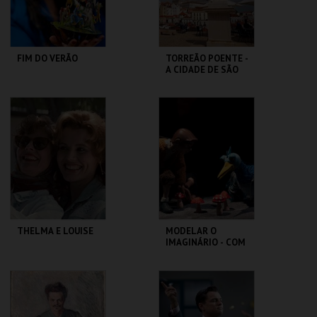
COMPRAR
COMPRAR
FIM DO VERÃO
TORREÃO POENTE -
A CIDADE DE SÃO
VICENTE -
PERCURSO
LU.CA -TEATRO LUÍS
ML - PALÁCIO
CAMÕES
PIMENTA
MAIS INFO
MAIS INFO
COMPRAR
THELMA E LOUISE
MODELAR O
IMAGINÁRIO - COM
RAUL CONSTANTE
PEREIRA
CAPITÓLIO.
MUSEU DA
MARIONETA