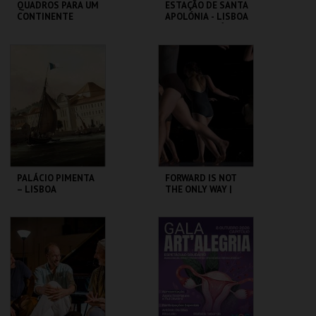
QUADROS PARA UM
ESTAÇÃO DE SANTA
CONTINENTE
APOLÓNIA - LISBOA
DAS CHAMINÉS (I) -
PERCURSO
SÃO LUIZ TEATRO
ML - PALÁCIO
MUNICIPAL
PIMENTA
MAIS INFO
MAIS INFO
COMPRAR
COMPRAR
PALÁCIO PIMENTA
FORWARD IS NOT
– LISBOA
THE ONLY WAY |
RIBEIRINHA –
OCP
VISITA ORIENTADA
ML - PALÁCIO
SÃO LUIZ TEATRO
PIMENTA
MUNICIPAL
MAIS INFO
MAIS INFO
COMPRAR
COMPRAR