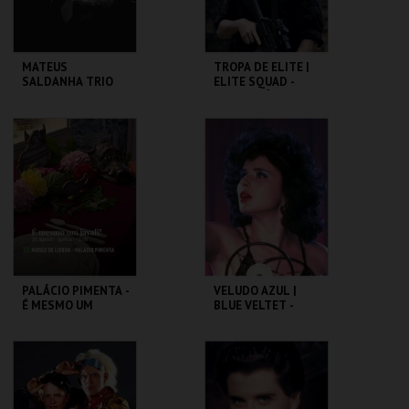
MATEUS
TROPA DE ELITE |
SALDANHA TRIO
ELITE SQUAD -
CICLO CLÁSSICOS
DO BRASIL
CAPITÓLIO.
CAPITÓLIO.
MAIS INFO
MAIS INFO
COMPRAR
COMPRAR
PALÁCIO PIMENTA -
VELUDO AZUL |
É MESMO UM
BLUE VELTET -
JAVALI! - VISITA
CICLO DAVID
OFICINA
LYNCH
ML - PALÁCIO
CAPITÓLIO.
PIMENTA
MAIS INFO
MAIS INFO