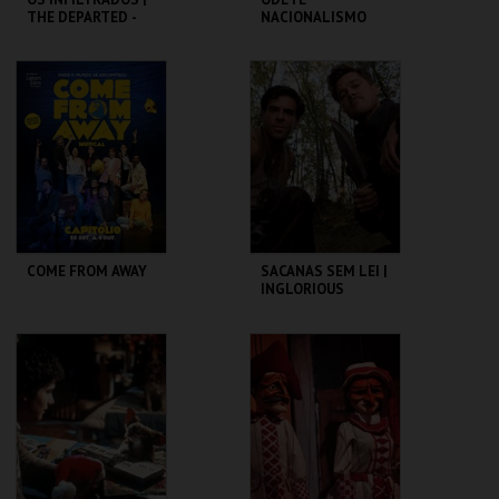
THE DEPARTED -
NACIONALISMO
CICLO MARTIN
SCORSESE
CAPITÓLIO.
TBA - TEATRO
BAIRRO ALTO
MAIS INFO
MAIS INFO
COMPRAR
COMPRAR
COME FROM AWAY
SACANAS SEM LEI |
INGLORIOUS
BASTERDS
CAPITÓLIO.
CAPITÓLIO.
MAIS INFO
MAIS INFO
COMPRAR
COMPRAR