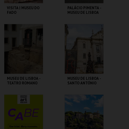
VISITA | MUSEU DO
PALÁCIO PIMENTA -
FADO
MUSEU DE LISBOA
MUSEU DO FADO
ML - PALÁCIO
PIMENTA
MAIS INFO
MAIS INFO
COMPRAR
COMPRAR
MUSEU DE LISBOA -
MUSEU DE LISBOA -
TEATRO ROMANO
SANTO ANTÓNIO
ML - TEATRO
ML - SANTO
ROMANO
ANTÓNIO
MAIS INFO
MAIS INFO
COMPRAR
COMPRAR