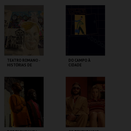
DESCONTRAÍDA
MUSEU DA
CASA FERNANDO
MARIONETA
PESSOA
MAIS INFO
MAIS INFO
COMPRAR
COMPRAR
TEATRO ROMANO -
DO CAMPO À
HISTÓRIAS DE
CIDADE
LISBOA CONTADAS
...POR UM ITALIANO
ML - TEATRO
LU.CA -TEATRO LUÍS
ROMANO
CAMÕES
MAIS INFO
MAIS INFO
COMPRAR
COMPRAR