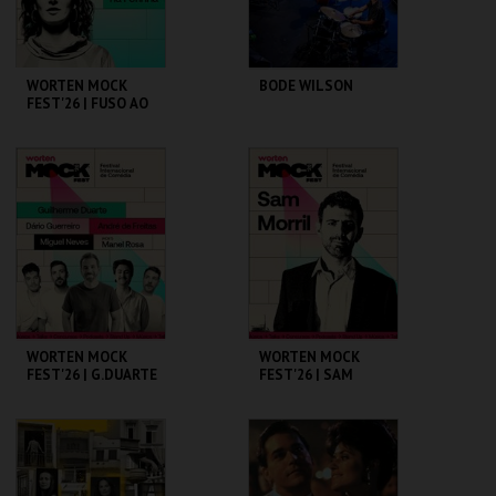
COMPRAR
WORTEN MOCK
BODE WILSON
FEST'26 | FUSO AO
VIVO - BUMBA NA
FOFINHA
CINEMA SÃO JORGE .
CAPITÓLIO.
MAIS INFO
MAIS INFO
COMPRAR
WORTEN MOCK
WORTEN MOCK
FEST'26 | G.DUARTE
FEST'26 | SAM
D.GUERREIRO,A.FRE
MORRIL
ITAS, M. NEVES,
M.ROSA
CINEMA SÃO JORGE .
CINEMA SÃO JORGE .