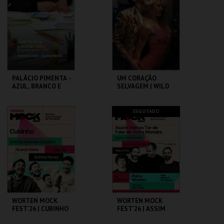
MAIS INFO
MAIS INFO
COMPRAR
COMPRAR
PALÁCIO PIMENTA -
UM CORAÇÃO
AZUL, BRANCO E
SELVAGEM | WILD
MUITAS CORES -
AT HEART – CICLO
VISITA OFICINA
DAVID LYNCH
ML - PALÁCIO
CAPITÓLIO.
ESGOTADO
PIMENTA
MAIS INFO
MAIS INFO
COMPRAR
COMPRAR
WORTEN MOCK
WORTEN MOCK
FEST'26 | CUBINHO
FEST'26 | ASSIM
VAMOS TER DE