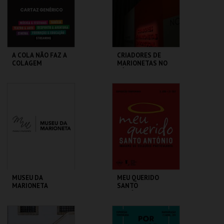
COMPRAR
COMPRAR
A COLA NÃO FAZ A
CRIADORES DE
COLAGEM
MARIONETAS NO
SÉC XXI -
EXPOSIÇÃO
TEMPORÁRIA
ATELIER-MUSEU
MUSEU DA
JÚLIO POMAR
MARIONETA
MAIS INFO
MAIS INFO
COMPRAR
COMPRAR
MUSEU DA
MEU QUERIDO
MARIONETA
SANTO
ANTÓNIO.IMAGENS
COLEÇÕES
PARTICULARES-EXP
MUSEU DA
ML - SANTO
TEMPORÁRIA
MARIONETA
ANTÓNIO