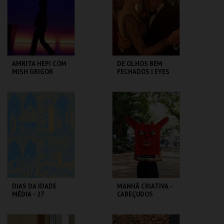
MAIS INFO
MAIS INFO
COMPRAR
COMPRAR
AMRITA HEPI COM
DE OLHOS BEM
MISH GRIGOR
FECHADOS | EYES
RINSE
WIDE SHUT
TBA - TEATRO
CAPITÓLIO.
BAIRRO ALTO
MAIS INFO
MAIS INFO
COMPRAR
COMPRAR
DIAS DA IDADE
MANHÃ CRIATIVA -
MÉDIA - 27
CABEÇUDOS
SETEMBRO
CASTELO DE SÃO
MUSEU DA