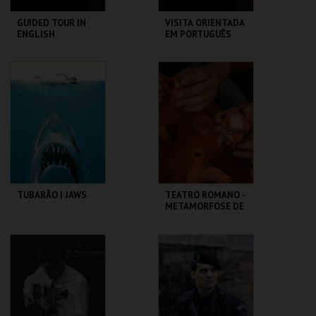
GUIDED TOUR IN
VISITA ORIENTADA
ENGLISH
EM PORTUGUÊS
CASA FERNANDO
CASA FERNANDO
PESSOA
PESSOA
MAIS INFO
MAIS INFO
COMPRAR
COMPRAR
TUBARÃO | JAWS
TEATRO ROMANO -
METAMORFOSE DE
UM FRAGMENTO -
OFICINA
CAPITÓLIO.
ML - TEATRO
ROMANO
MAIS INFO
MAIS INFO
COMPRAR
COMPRAR