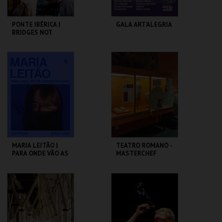
PONTE IBÉRICA |
GALA ART’ALEGRIA
BRIDGES NOT
WALLS
SÃO LUIZ TEATRO
CAPITÓLIO.
MUNICIPAL
MAIS INFO
MAIS INFO
COMPRAR
COMPRAR
MARIA LEITÃO |
TEATRO ROMANO -
PARA ONDE VÃO AS
MASTERCHEF
COISAS PERDIDAS
ROMANO - OFICINA
CAPITÓLIO.
ML - TEATRO
ROMANO
MAIS INFO
MAIS INFO