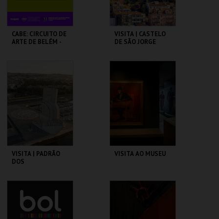
CABE: CIRCUITO DE
VISITA | CASTELO
ARTE DE BELÉM -
DE SÃO JORGE
PAV. JULIAO
SARMENTO
PAVILHÃO JULIÃO
CASTELO DE SÃO
SARMENTO
JORGE
MAIS INFO
MAIS INFO
COMPRAR
COMPRAR
VISITA | PADRÃO
VISITA AO MUSEU
DOS
DESCOBRIMENTOS
PADRÃO DOS
CASA FERNANDO
DESCOBRIMENTOS
PESSOA
MAIS INFO
MAIS INFO