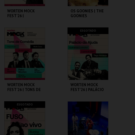
WORTEN MOCK
OS GOONIES | THE
FEST'26 |
GOONIES
MICHELLE WOLF
CINEMA SÃO JORGE .
CAPITÓLIO.
ESGOTADO
MAIS INFO
MAIS INFO
COMPRAR
COMPRAR
WORTEN MOCK
WORTEN MOCK
FEST'26 | TONS DE
FEST'26 | PALÁCIO
COMÉDIA
DA AJUDA
CINEMA SÃO JORGE .
CINEMA SÃO JORGE .
ESGOTADO
MAIS INFO
MAIS INFO