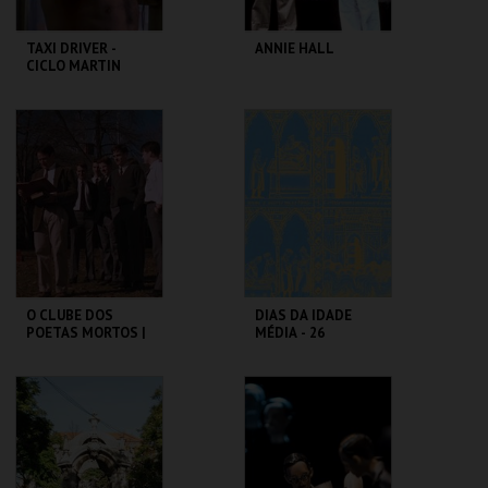
TAXI DRIVER -
ANNIE HALL
CICLO MARTIN
SCORSESE
CAPITÓLIO.
CAPITÓLIO.
MAIS INFO
MAIS INFO
COMPRAR
COMPRAR
O CLUBE DOS
DIAS DA IDADE
POETAS MORTOS |
MÉDIA - 26
DEAD POETS
SETEMBRO
SOCIETY
CAPITÓLIO.
CASTELO DE SÃO
JORGE
MAIS INFO
MAIS INFO