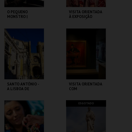
O PEQUENO
VISITA ORIENTADA
MONSTRO |
À EXPOSIÇÃO
GREMLINS
TEMPORÁRIA COM
LGP
CAPITÓLIO.
MUSEU DA
MARIONETA
MAIS INFO
MAIS INFO
COMPRAR
COMPRAR
SANTO ANTÓNIO -
VISITA ORIENTADA
A LISBOA DE
COM
SANTO ANTÓNIO -
AUDIODESCRIÇÃO
PERCURSO
ML - SANTO
CASA FERNANDO
ESGOTADO
ANTÓNIO
PESSOA
MAIS INFO
MAIS INFO