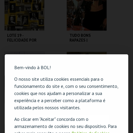
MAIS INFO
MAIS INFO
COMPRAR
COMPRAR
LOTE 19 -
TUDO BONS
FELICIDADE POR
RAPAZES |
METRO QUADRADO
GOODFELLAS -
CICLO MARTIN
SCORSESE
TEATRO
CAPITÓLIO.
VARIEDADES
Bem-vindo à BOL!
MAIS INFO
MAIS INFO
O nosso site utiliza cookies essenciais para o
funcionamento do site e, com o seu consentimento,
COMPRAR
COMPRAR
cookies que nos ajudam a personalizar a sua
experiência e a perceber como a plataforma é
utilizada pelos nossos visitantes.
SEVEN - 7 PECADOS
JERRY MAGUIRE: A
MORTAIS | SE7EN
GRANDE VIRADA |
JERRY MAGUIRE
Ao clicar em "Aceitar" concorda com o
O evento escolhido não está disponível
armazenamento de cookies no seu dispositivo. Para
CAPITÓLIO.
CAPITÓLIO.