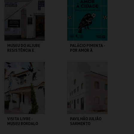
MAIS INFO
MAIS INFO
INSCREVER
COMPRAR
MUSEU DO ALJUBE
PALÁCIO PIMENTA -
RESISTÊNCIA E
POR AMOR À
LIBERDADE
CIDADE - 90 ANOS
DO GAL
MUSEU DO ALJUBE
ML - PALÁCIO
PIMENTA
MAIS INFO
MAIS INFO
COMPRAR
COMPRAR
VISITA LIVRE -
PAVILHÃO JULIÃO
MUSEU BORDALO
SARMENTO
PINHEIRO