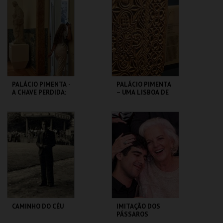
JORGE
MARIONETA
MAIS INFO
MAIS INFO
COMPRAR
COMPRAR
PALÁCIO PIMENTA -
PALÁCIO PIMENTA
A CHAVE PERDIDA:
– UMA LISBOA DE
UM ENIGMA NO
MÚLTIPLAS
CORAÇÃO DE
CONFISSÕES –
LISBOA
VISITA ORIENT
ML - PALÁCIO
ML - PALÁCIO
PIMENTA
PIMENTA
MAIS INFO
MAIS INFO
COMPRAR
COMPRAR
CAMINHO DO CÉU
IMITAÇÃO DOS
PÁSSAROS