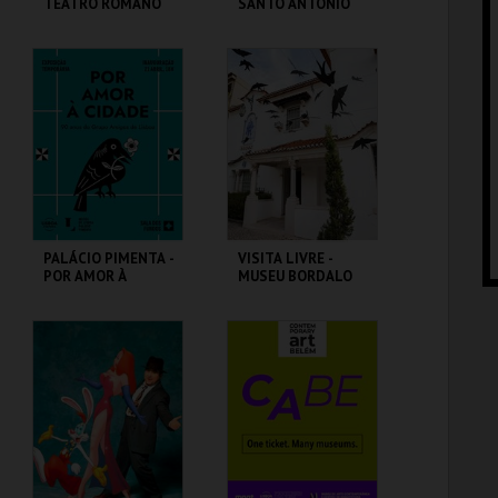
TEATRO ROMANO
SANTO ANTÓNIO
ML - TEATRO
ML - SANTO
ROMANO
ANTÓNIO
MAIS INFO
MAIS INFO
COMPRAR
COMPRAR
PALÁCIO PIMENTA -
VISITA LIVRE -
POR AMOR À
MUSEU BORDALO
CIDADE - 90 ANOS
PINHEIRO
DO GAL
ML - PALÁCIO
MUSEU BORDALO
PIMENTA
PINHEIRO
MAIS INFO
MAIS INFO
COMPRAR
COMPRAR