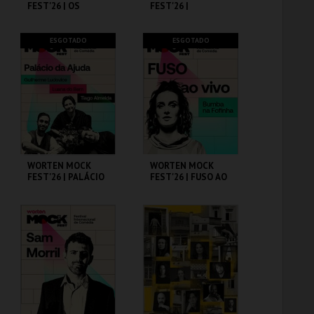
FEST'26 | OS
FEST'26 |
PRIMOS
MICHELLE WOLF
CINEMA SÃO JORGE .
CINEMA SÃO JORGE .
ESGOTADO
ESGOTADO
MAIS INFO
MAIS INFO
COMPRAR
COMPRAR
WORTEN MOCK
WORTEN MOCK
FEST'26 | PALÁCIO
FEST'26 | FUSO AO
DA AJUDA
VIVO - BUMBA NA
FOFINHA
CINEMA SÃO JORGE .
CINEMA SÃO JORGE .
MAIS INFO
MAIS INFO