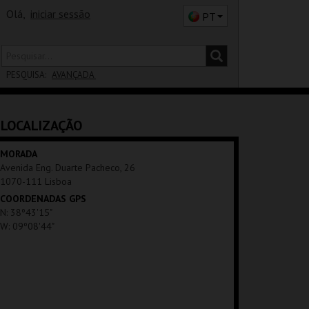
Olá,
iniciar sessão
PT
PESQUISA:
AVANÇADA
DISTRITO
LOCALIZAÇÃO
SALA
MORADA
Avenida Eng. Duarte Pacheco, 26
1070-111 Lisboa
COORDENADAS GPS
N: 38º43'15"
W: 09º08'44"