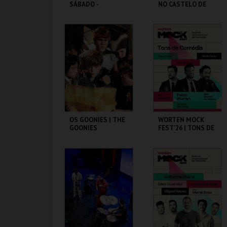
SÁBADO -
NO CASTELO DE
CONVERSAS
SÃO JORGE
TRANSATLÂNTICA
S NO PAV-JS
PAVILHÃO JULIÃO
CASA FERNANDO
SARMENTO
PESSOA
MAIS INFO
MAIS INFO
COMPRAR
COMPRAR
OS GOONIES | THE
WORTEN MOCK
GOONIES
FEST'26 | TONS DE
COMÉDIA
CAPITÓLIO.
CINEMA SÃO JORGE .
MAIS INFO
MAIS INFO
COMPRAR
COMPRAR