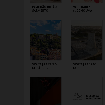
PAVILHÃO JULIÃO
VARIEDADES -
SARMENTO
(...COMO UMA
ÓPERA BUFA
ERÓTICA E
SATÍRICA.)
PAVILHÃO JULIÃO
TEATRO
SARMENTO
VARIEDADES
MAIS INFO
MAIS INFO
COMPRAR
COMPRAR
VISITA | CASTELO
VISITA | PADRÃO
DE SÃO JORGE
DOS
DESCOBRIMENTOS
CASTELO DE SÃO
PADRÃO DOS
JORGE
DESCOBRIMENTOS
MAIS INFO
MAIS INFO
COMPRAR
COMPRAR