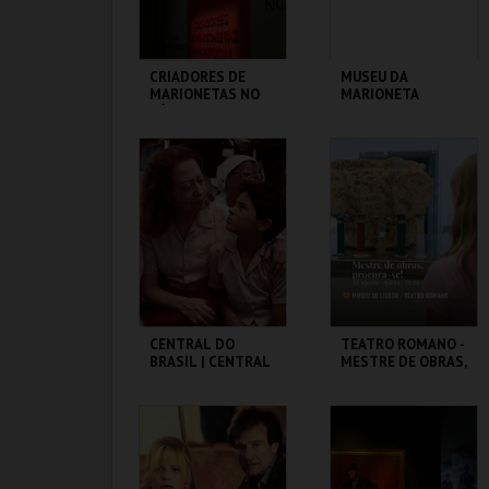
CRIADORES DE
MUSEU DA
MARIONETAS NO
MARIONETA
SÉC XXI -
EXPOSIÇÃO
TEMPORÁRIA
MUSEU DA
MUSEU DA
MARIONETA
MARIONETA
MAIS INFO
MAIS INFO
COMPRAR
INSCREVER
CENTRAL DO
TEATRO ROMANO -
BRASIL | CENTRAL
MESTRE DE OBRAS,
STATION - CICLO
PROCURA-SE! -
CLÁSSICOS DO
OFICINAS DE
BRASIL
VERÃO
CAPITÓLIO.
ML - TEATRO
ROMANO
MAIS INFO
MAIS INFO