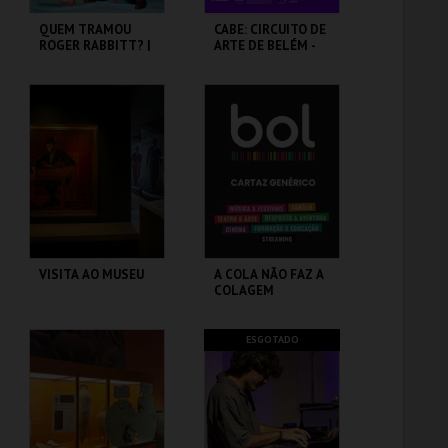
QUEM TRAMOU
CABE: CIRCUITO DE
ROGER RABBITT? |
ARTE DE BELÉM -
WHO FRAMED
PAV. JULIAO
ROGER RABBIT
SARMENTO
CAPITÓLIO.
PAVILHÃO JULIÃO
SARMENTO
MAIS INFO
MAIS INFO
COMPRAR
COMPRAR
VISITA AO MUSEU
A COLA NÃO FAZ A
COLAGEM
CASA FERNANDO
ATELIER-MUSEU
ESGOTADO
PESSOA
JÚLIO POMAR
MAIS INFO
MAIS INFO
COMPRAR
COMPRAR