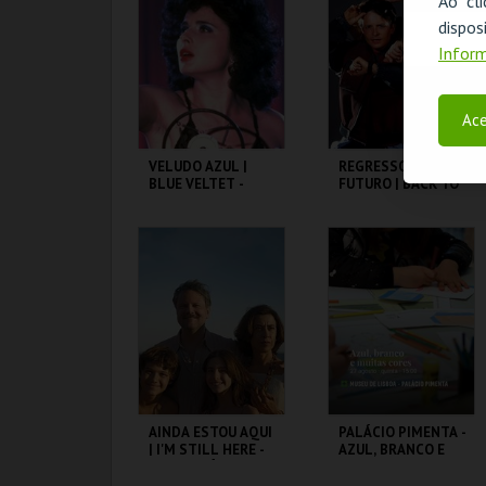
Ao cl
disp
MAIS INFO
MAIS INFO
Inform
COMPRAR
COMPRAR
Ace
VELUDO AZUL |
REGRESSO AO
BLUE VELTET -
FUTURO | BACK TO
CICLO DAVID
THE FUTURE
LYNCH
CAPITÓLIO.
CAPITÓLIO.
MAIS INFO
MAIS INFO
COMPRAR
COMPRAR
AINDA ESTOU AQUI
PALÁCIO PIMENTA -
| I'M STILL HERE -
AZUL, BRANCO E
CICLO CLÁSSICOS
MUITAS CORES -
DO BRASIL
VISITA OFICINA