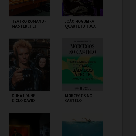
TEATRO ROMANO -
JOÃO NOGUEIRA
MASTERCHEF
QUARTETO TOCA
ROMANO - OFICINA
COLTRANE'S
SOUND
ML - TEATRO
CAPITÓLIO.
ROMANO
MAIS INFO
MAIS INFO
COMPRAR
DUNA | DUNE -
MORCEGOS NO
CICLO DAVID
CASTELO
LYNCH
CAPITÓLIO.
CASTELO DE SÃO
JORGE
MAIS INFO
MAIS INFO