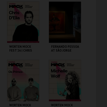
CAPITÓLIO.
CINEMA SÃO JORGE .
MAIS INFO
MAIS INFO
COMPRAR
COMPRAR
WORTEN MOCK
FERNANDO PESSOA
FEST'26 | CHRIS
AT SÃO JORGE
D’ELIA
CASTLE
CINEMA SÃO JORGE .
CASA FERNANDO
PESSOA
MAIS INFO
MAIS INFO
COMPRAR
COMPRAR
WORTEN MOCK
WORTEN MOCK