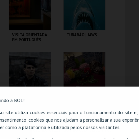
COMPRAR
COMPRAR
VISITA ORIENTADA
TUBARÃO | JAWS
EM PORTUGUÊS
CASA FERNANDO
CAPITÓLIO.
PESSOA
MAIS INFO
MAIS INFO
COMPRAR
COMPRAR
indo à BOL!
TROPA DE ELITE |
PALÁCIO PIMENTA -
o site utiliza cookies essenciais para o funcionamento do site e
ELITE SQUAD -
É MESMO UM
nsentimento, cookies que nos ajudam a personalizar a sua experiên
CICLO CLÁSSICOS
JAVALI! - VISITA
DO BRASIL
OFICINA
er como a plataforma é utilizada pelos nossos visitantes.
O evento escolhido não está disponível
CAPITÓLIO.
ML - PALÁCIO
PIMENTA