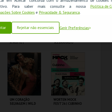
icar em "Aceitar" concorda com o armazenamento de cookies 
OK
ositivo. Para saber mais consulte a nossa
Política de 
MAIS INFO
MAIS INFO
ações Sobre Cookies
e
Privacidade & Segurança
.
COMPRAR
COMPRAR
itar
Rejeitar não essenciais
Gerir Preferências
FEBRE DE SÁBADO
MARTA GARRETT
À NOITE |
"ASSANHADO"
SATURDAY NIGHT
QUARTETO
FEVER
CAPITÓLIO.
CAPITÓLIO.
MAIS INFO
MAIS INFO
COMPRAR
COMPRAR
UM CORAÇÃO
WORTEN MOCK
SELVAGEM | WILD
FEST'26 | CUBINHO
AT HEART – CICLO
DAVID LYNCH