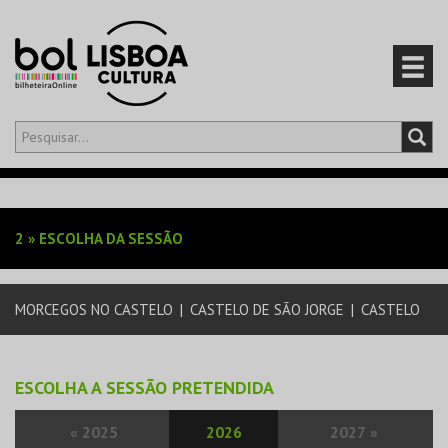
Olá,
iniciar sessão
PT
0
CARRINHO
2
»
ESCOLHA DA SESSÃO
EVENTOS
MORCEGOS NO CASTELO
|
CASTELO DE SÃO JORGE
|
CASTELO
CARTÕES
PRODUTOS
ESCOLHA A SESSÃO PRETENDIDA
«
2025
2026
2027
»