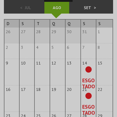
<
JUL
AGO
SET
>
D
S
T
Q
Q
S
S
26
27
28
29
30
31
1
2
3
4
5
6
7
8
9
10
11
12
13
14
15
ESGO
TADO
16
17
18
19
20
21
22
ESGO
TADO
23
24
25
26
27
28
29