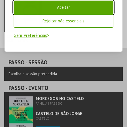
Aceitar
Rejeitar não essenciais
Gerir Preferências
100 ANOS DE
VARIEDADES
TEATRO
VARIEDADES
PASSO
- SESSÃO
MAIS INFO
Escolha a sessão pretendida
COMPRAR
PASSO
- EVENTO
MORCEGOS NO CASTELO
FAMÍLIA | PASSEIO
CASTELO DE SÃO JORGE
CASTELO