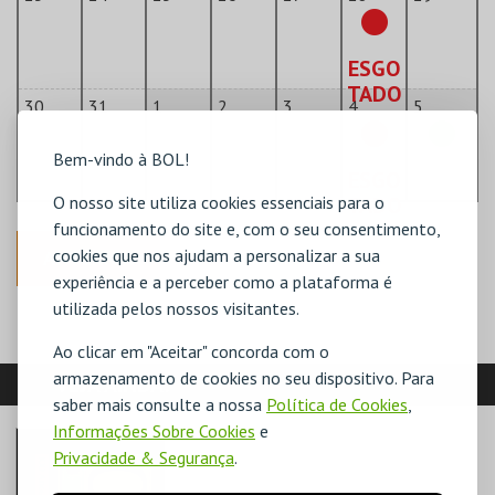
ESGO
TADO
30
31
1
2
3
4
5
Bem-vindo à BOL!
ESGO
O nosso site utiliza cookies essenciais para o
TADO
funcionamento do site e, com o seu consentimento,
cookies que nos ajudam a personalizar a sua
ANTERIOR
experiência e a perceber como a plataforma é
utilizada pelos nossos visitantes.
Ao clicar em "Aceitar" concorda com o
armazenamento de cookies no seu dispositivo. Para
VEJA AINDA:
saber mais consulte a nossa
Política de Cookies
,
Informações Sobre Cookies
e
Privacidade & Segurança
.