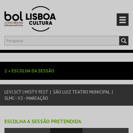
Olá,
iniciar sessão
PT
0
CARRINHO
2
»
ESCOLHA DA SESSÃO
EVENTOS
LEVI.SCT | MISTY FEST
|
SÃO LUIZ TEATRO MUNICIPAL
|
CARTÕES
SLMC - V2 - MARCAÇÃO
PRODUTOS
ESCOLHA A SESSÃO PRETENDIDA