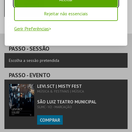
Rejeitar não essenciais
100 ANOS DE
VARIEDADES
Gerir Preferências
TEATRO
VARIEDADES
PASSO
- SESSÃO
MAIS INFO
Escolha a sessão pretendida
COMPRAR
PASSO
- EVENTO
LEVI.SCT | MISTY FEST
MÚSICA & FESTIVAIS | MÚSICA
SÃO LUIZ TEATRO MUNICIPAL
SLMC - V2 - MARCAÇÃO
COMPRAR