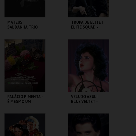
MATEUS
TROPA DE ELITE |
SALDANHA TRIO
ELITE SQUAD -
CICLO CLÁSSICOS
DO BRASIL
CAPITÓLIO.
CAPITÓLIO.
MAIS INFO
MAIS INFO
COMPRAR
COMPRAR
PALÁCIO PIMENTA -
VELUDO AZUL |
É MESMO UM
BLUE VELTET -
JAVALI! - VISITA
CICLO DAVID
OFICINA
LYNCH
ML - PALÁCIO
CAPITÓLIO.
PIMENTA
MAIS INFO
MAIS INFO