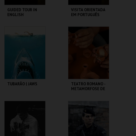
GUIDED TOUR IN
VISITA ORIENTADA
ENGLISH
EM PORTUGUÊS
CASA FERNANDO
CASA FERNANDO
PESSOA
PESSOA
MAIS INFO
MAIS INFO
COMPRAR
COMPRAR
TUBARÃO | JAWS
TEATRO ROMANO -
METAMORFOSE DE
UM FRAGMENTO -
OFICINA
CAPITÓLIO.
ML - TEATRO
ROMANO
MAIS INFO
MAIS INFO
COMPRAR
COMPRAR