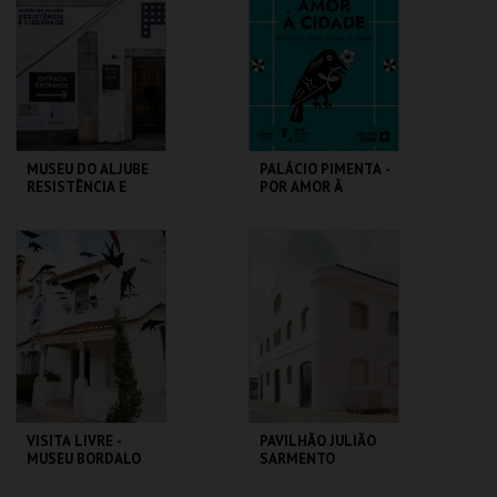
MAIS INFO
MAIS INFO
INSCREVER
COMPRAR
MUSEU DO ALJUBE
PALÁCIO PIMENTA -
RESISTÊNCIA E
POR AMOR À
LIBERDADE
CIDADE - 90 ANOS
DO GAL
MUSEU DO ALJUBE
ML - PALÁCIO
PIMENTA
MAIS INFO
MAIS INFO
COMPRAR
COMPRAR
VISITA LIVRE -
PAVILHÃO JULIÃO
MUSEU BORDALO
SARMENTO
PINHEIRO