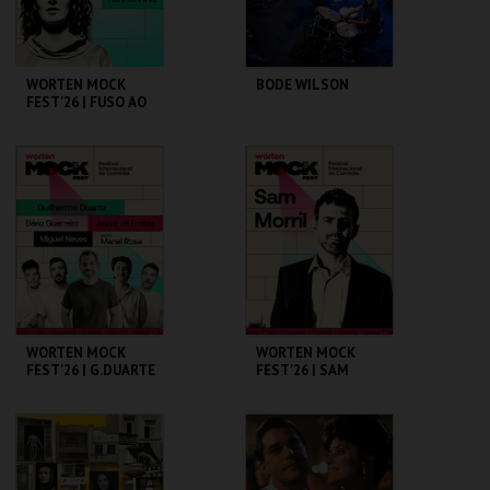
COMPRAR
WORTEN MOCK
BODE WILSON
FEST'26 | FUSO AO
VIVO - BUMBA NA
FOFINHA
CINEMA SÃO JORGE .
CAPITÓLIO.
MAIS INFO
MAIS INFO
COMPRAR
WORTEN MOCK
WORTEN MOCK
FEST'26 | G.DUARTE
FEST'26 | SAM
D.GUERREIRO,A.FRE
MORRIL
ITAS, M. NEVES,
M.ROSA
CINEMA SÃO JORGE .
CINEMA SÃO JORGE .