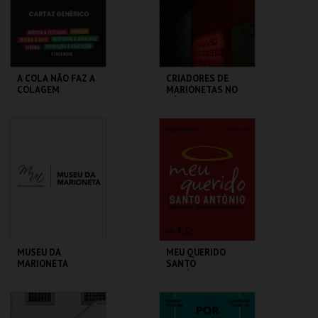
COMPRAR
COMPRAR
A COLA NÃO FAZ A
CRIADORES DE
COLAGEM
MARIONETAS NO
SÉC XXI -
EXPOSIÇÃO
TEMPORÁRIA
ATELIER-MUSEU
MUSEU DA
JÚLIO POMAR
MARIONETA
MAIS INFO
MAIS INFO
COMPRAR
COMPRAR
MUSEU DA
MEU QUERIDO
MARIONETA
SANTO
ANTÓNIO.IMAGENS
COLEÇÕES
PARTICULARES-EXP
MUSEU DA
ML - SANTO
TEMPORÁRIA
MARIONETA
ANTÓNIO