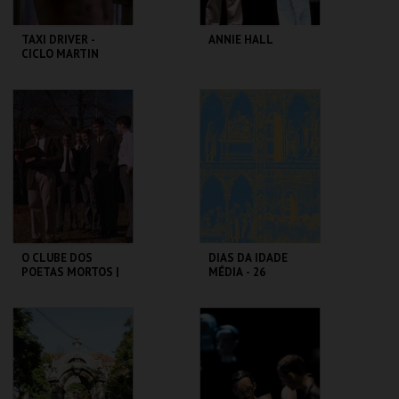
TAXI DRIVER -
ANNIE HALL
CICLO MARTIN
SCORSESE
CAPITÓLIO.
CAPITÓLIO.
MAIS INFO
MAIS INFO
COMPRAR
COMPRAR
O CLUBE DOS
DIAS DA IDADE
POETAS MORTOS |
MÉDIA - 26
DEAD POETS
SETEMBRO
SOCIETY
CAPITÓLIO.
CASTELO DE SÃO
JORGE
MAIS INFO
MAIS INFO