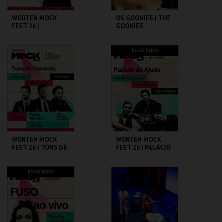
WORTEN MOCK
OS GOONIES | THE
FEST'26 |
GOONIES
MICHELLE WOLF
CINEMA SÃO JORGE .
CAPITÓLIO.
ESGOTADO
MAIS INFO
MAIS INFO
COMPRAR
COMPRAR
WORTEN MOCK
WORTEN MOCK
FEST'26 | TONS DE
FEST'26 | PALÁCIO
COMÉDIA
DA AJUDA
CINEMA SÃO JORGE .
CINEMA SÃO JORGE .
ESGOTADO
MAIS INFO
MAIS INFO