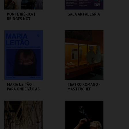
PONTE IBÉRICA |
GALA ART’ALEGRIA
BRIDGES NOT
WALLS
SÃO LUIZ TEATRO
CAPITÓLIO.
MUNICIPAL
MAIS INFO
MAIS INFO
COMPRAR
COMPRAR
MARIA LEITÃO |
TEATRO ROMANO -
PARA ONDE VÃO AS
MASTERCHEF
COISAS PERDIDAS
ROMANO - OFICINA
CAPITÓLIO.
ML - TEATRO
ROMANO
MAIS INFO
MAIS INFO