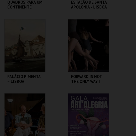
QUADROS PARA UM
ESTAÇÃO DE SANTA
CONTINENTE
APOLÓNIA - LISBOA
DAS CHAMINÉS (I) -
PERCURSO
SÃO LUIZ TEATRO
ML - PALÁCIO
MUNICIPAL
PIMENTA
MAIS INFO
MAIS INFO
COMPRAR
COMPRAR
PALÁCIO PIMENTA
FORWARD IS NOT
– LISBOA
THE ONLY WAY |
RIBEIRINHA –
OCP
VISITA ORIENTADA
ML - PALÁCIO
SÃO LUIZ TEATRO
PIMENTA
MUNICIPAL
MAIS INFO
MAIS INFO
COMPRAR
COMPRAR