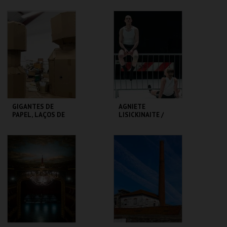
SÃO LUIZ TEATRO
TEATRO
MUNICIPAL
VARIEDADES
MAIS INFO
MAIS INFO
COMPRAR
COMPRAR
GIGANTES DE
AGNIETE
PAPEL, LAÇOS DE
LISICKINAITE /
GENTE - RUI SOUSA
IGOR SHUGALEEV
CLAP & SLAP
MUSEU DA
TBA - TEATRO
MARIONETA
BAIRRO ALTO
MAIS INFO
MAIS INFO
COMPRAR
COMPRAR