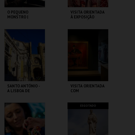
O PEQUENO
VISITA ORIENTADA
MONSTRO |
À EXPOSIÇÃO
GREMLINS
TEMPORÁRIA COM
LGP
CAPITÓLIO.
MUSEU DA
MARIONETA
MAIS INFO
MAIS INFO
COMPRAR
COMPRAR
SANTO ANTÓNIO -
VISITA ORIENTADA
A LISBOA DE
COM
SANTO ANTÓNIO -
AUDIODESCRIÇÃO
PERCURSO
ML - SANTO
CASA FERNANDO
ESGOTADO
ANTÓNIO
PESSOA
MAIS INFO
MAIS INFO