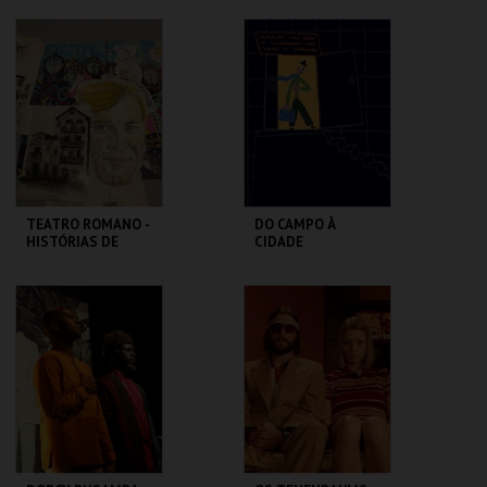
DESCONTRAÍDA
MUSEU DA
CASA FERNANDO
MARIONETA
PESSOA
MAIS INFO
MAIS INFO
COMPRAR
COMPRAR
TEATRO ROMANO -
DO CAMPO À
HISTÓRIAS DE
CIDADE
LISBOA CONTADAS
...POR UM ITALIANO
ML - TEATRO
LU.CA -TEATRO LUÍS
ROMANO
CAMÕES
MAIS INFO
MAIS INFO
COMPRAR
COMPRAR