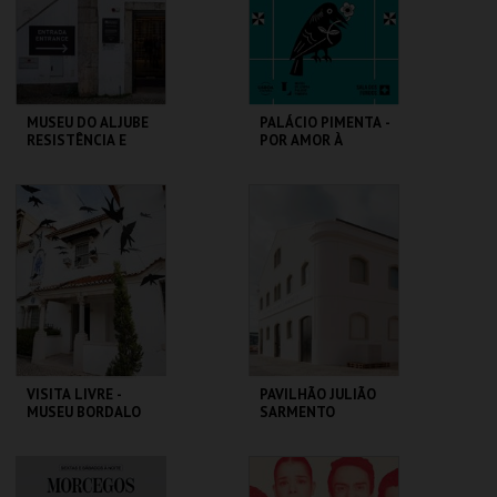
INSCREVER
COMPRAR
MUSEU DO ALJUBE
PALÁCIO PIMENTA -
RESISTÊNCIA E
POR AMOR À
LIBERDADE
CIDADE - 90 ANOS
DO GAL
MUSEU DO ALJUBE
ML - PALÁCIO
PIMENTA
MAIS INFO
MAIS INFO
COMPRAR
COMPRAR
VISITA LIVRE -
PAVILHÃO JULIÃO
MUSEU BORDALO
SARMENTO
PINHEIRO
MUSEU BORDALO
PAVILHÃO JULIÃO
PINHEIRO
SARMENTO