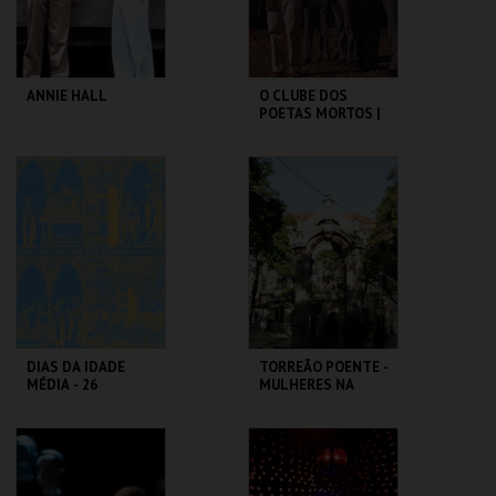
COMPRAR
COMPRAR
ANNIE HALL
O CLUBE DOS
POETAS MORTOS |
DEAD POETS
SOCIETY
CAPITÓLIO.
CAPITÓLIO.
MAIS INFO
MAIS INFO
COMPRAR
COMPRAR
DIAS DA IDADE
TORREÃO POENTE -
MÉDIA - 26
MULHERES NA
SETEMBRO
CIDADE -
PERCURSO
CASTELO DE SÃO
ML - PALÁCIO
JORGE
PIMENTA