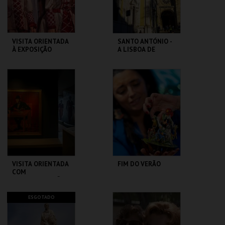
COMPRAR
COMPRAR
VISITA ORIENTADA
SANTO ANTÓNIO -
À EXPOSIÇÃO
A LISBOA DE
TEMPORÁRIA COM
SANTO ANTÓNIO -
LGP
PERCURSO
MUSEU DA
ML - SANTO
MARIONETA
ANTÓNIO
MAIS INFO
MAIS INFO
COMPRAR
COMPRAR
VISITA ORIENTADA
FIM DO VERÃO
COM
AUDIODESCRIÇÃO
CASA FERNANDO
LU.CA -TEATRO LUÍS
ESGOTADO
PESSOA
CAMÕES