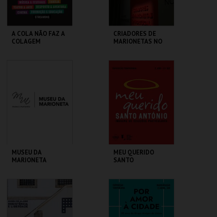
A COLA NÃO FAZ A
CRIADORES DE
COLAGEM
MARIONETAS NO
SÉC XXI -
EXPOSIÇÃO
TEMPORÁRIA
ATELIER-MUSEU
MUSEU DA
JÚLIO POMAR
MARIONETA
MAIS INFO
MAIS INFO
COMPRAR
COMPRAR
MUSEU DA
MEU QUERIDO
MARIONETA
SANTO
ANTÓNIO.IMAGENS
COLEÇÕES
PARTICULARES-EXP
MUSEU DA
ML - SANTO
TEMPORÁRIA
MARIONETA
ANTÓNIO
MAIS INFO
MAIS INFO