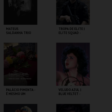
COMPRAR
COMPRAR
MATEUS
TROPA DE ELITE |
SALDANHA TRIO
ELITE SQUAD -
CICLO CLÁSSICOS
DO BRASIL
CAPITÓLIO.
CAPITÓLIO.
MAIS INFO
MAIS INFO
COMPRAR
COMPRAR
PALÁCIO PIMENTA -
VELUDO AZUL |
É MESMO UM
BLUE VELTET -
JAVALI! - VISITA
CICLO DAVID
OFICINA
LYNCH
ML - PALÁCIO
CAPITÓLIO.
PIMENTA