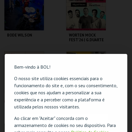
MAIS INFO
MAIS INFO
BODE WILSON
WORTEN MOCK
FEST'26 | G.DUARTE
D.GUERREIRO,A.FRE
ITAS, M. NEVES,
M.ROSA
CAPITÓLIO.
CINEMA SÃO JORGE .
Bem-vindo à BOL!
MAIS INFO
MAIS INFO
O nosso site utiliza cookies essenciais para o
funcionamento do site e, com o seu consentimento,
COMPRAR
COMPRAR
cookies que nos ajudam a personalizar a sua
experiência e a perceber como a plataforma é
utilizada pelos nossos visitantes.
WORTEN MOCK
LOTE 19 -
FEST'26 | SAM
FELICIDADE POR
MORRIL
METRO QUADRADO
Ao clicar em "Aceitar" concorda com o
O evento escolhido não está disponível
armazenamento de cookies no seu dispositivo. Para
CINEMA SÃO JORGE .
TEATRO
VARIEDADES