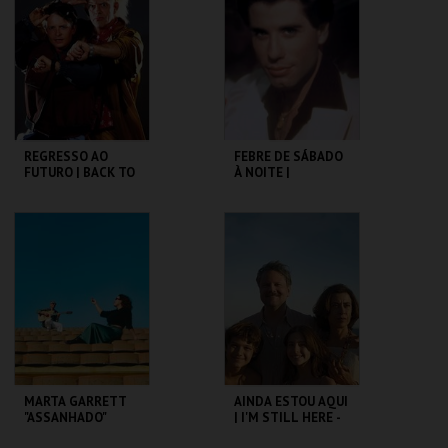
MAIS INFO
MAIS INFO
COMPRAR
COMPRAR
REGRESSO AO
FEBRE DE SÁBADO
FUTURO | BACK TO
À NOITE |
THE FUTURE
SATURDAY NIGHT
FEVER
CAPITÓLIO.
CAPITÓLIO.
MAIS INFO
MAIS INFO
COMPRAR
COMPRAR
MARTA GARRETT
AINDA ESTOU AQUI
"ASSANHADO"
| I'M STILL HERE -
QUARTETO
CICLO CLÁSSICOS