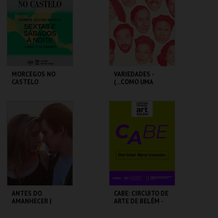
MAIS INFO
MAIS INFO
COMPRAR
COMPRAR
MORCEGOS NO
VARIEDADES -
CASTELO
(...COMO UMA
ÓPERA BUFA
ERÓTICA E
SATÍRICA.)
CASTELO DE SÃO
TEATRO
JORGE
VARIEDADES
MAIS INFO
MAIS INFO
COMPRAR
COMPRAR
ANTES DO
CABE: CIRCUITO DE
AMANHECER |
ARTE DE BELÉM -
BEFORE SUNRISE
PAV. JULIAO
SARMENTO