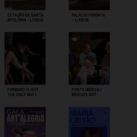
ESTAÇÃO DE SANTA
PALÁCIO PIMENTA
APOLÓNIA - LISBOA
– LISBOA
DAS CHAMINÉS (I) -
RIBEIRINHA –
PERCURSO
VISITA ORIENTADA
ML - PALÁCIO
ML - PALÁCIO
PIMENTA
PIMENTA
MAIS INFO
MAIS INFO
COMPRAR
COMPRAR
FORWARD IS NOT
PONTE IBÉRICA |
THE ONLY WAY |
BRIDGES NOT
OCP
WALLS
SÃO LUIZ TEATRO
SÃO LUIZ TEATRO
MUNICIPAL
MUNICIPAL
MAIS INFO
MAIS INFO