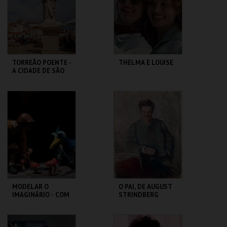
MAIS INFO
MAIS INFO
COMPRAR
COMPRAR
TORREÃO POENTE -
THELMA E LOUISE
A CIDADE DE SÃO
VICENTE -
PERCURSO
ML - PALÁCIO
CAPITÓLIO.
PIMENTA
MAIS INFO
MAIS INFO
COMPRAR
MODELAR O
O PAI, DE AUGUST
IMAGINÁRIO - COM
STRINDBERG
RAUL CONSTANTE
PEREIRA
MUSEU DA
SÃO LUIZ TEATRO