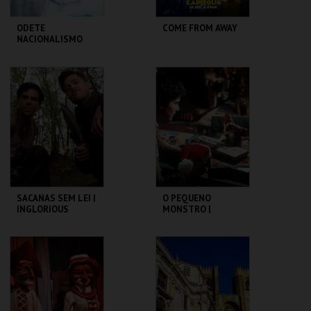
ODETE
COME FROM AWAY
NACIONALISMO
TBA - TEATRO
CAPITÓLIO.
BAIRRO ALTO
MAIS INFO
MAIS INFO
COMPRAR
COMPRAR
SACANAS SEM LEI |
O PEQUENO
INGLORIOUS
MONSTRO |
BASTERDS
GREMLINS
CAPITÓLIO.
CAPITÓLIO.
MAIS INFO
MAIS INFO