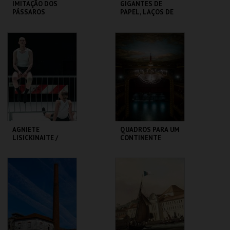
IMITAÇÃO DOS
GIGANTES DE
PÁSSAROS
PAPEL, LAÇOS DE
GENTE - RUI SOUSA
TEATRO
MUSEU DA
VARIEDADES
MARIONETA
MAIS INFO
MAIS INFO
COMPRAR
COMPRAR
AGNIETE
QUADROS PARA UM
LISICKINAITE /
CONTINENTE
IGOR SHUGALEEV
CLAP & SLAP
TBA - TEATRO
SÃO LUIZ TEATRO
BAIRRO ALTO
MUNICIPAL
MAIS INFO
MAIS INFO
COMPRAR
COMPRAR