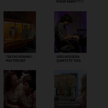
ROGER RABBITT? |
WHO FRAMED
ROGER RABBIT
CASA FERNANDO
CAPITÓLIO.
PESSOA
MAIS INFO
MAIS INFO
COMPRAR
COMPRAR
TEATRO ROMANO -
JOÃO NOGUEIRA
MASTERCHEF
QUARTETO TOCA
ROMANO - OFICINA
COLTRANE'S
SOUND
ML - TEATRO
CAPITÓLIO.
ROMANO
MAIS INFO
MAIS INFO
COMPRAR
COMPRAR