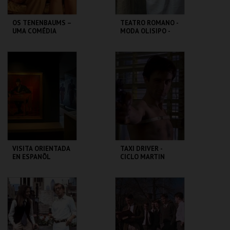
OS TENENBAUMS –
TEATRO ROMANO -
UMA COMÉDIA
MODA OLISIPO -
GENIAL | THE
OFICINA
ROYAL
TENENBAUMS
CAPITÓLIO.
ML - TEATRO
ROMANO
MAIS INFO
MAIS INFO
COMPRAR
COMPRAR
VISITA ORIENTADA
TAXI DRIVER -
EN ESPANÕL
CICLO MARTIN
SCORSESE
CASA FERNANDO
CAPITÓLIO.
PESSOA
MAIS INFO
MAIS INFO