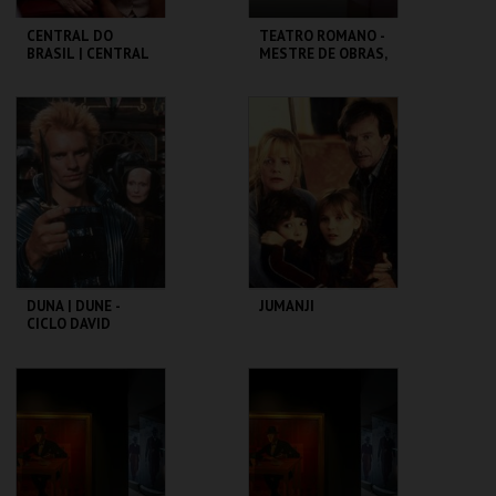
CENTRAL DO
TEATRO ROMANO -
BRASIL | CENTRAL
MESTRE DE OBRAS,
STATION - CICLO
PROCURA-SE! -
CLÁSSICOS DO
OFICINAS DE
BRASIL
VERÃO
CAPITÓLIO.
ML - TEATRO
ROMANO
MAIS INFO
MAIS INFO
COMPRAR
COMPRAR
DUNA | DUNE -
JUMANJI
CICLO DAVID
LYNCH
CAPITÓLIO.
CAPITÓLIO.
MAIS INFO
MAIS INFO
COMPRAR
COMPRAR