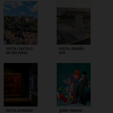
CAPITÓLIO.
PAVILHÃO JULIÃO
SARMENTO
MAIS INFO
MAIS INFO
COMPRAR
COMPRAR
VISITA | CASTELO
VISITA | PADRÃO
DE SÃO JORGE
DOS
DESCOBRIMENTOS
CASTELO DE SÃO
PADRÃO DOS
JORGE
DESCOBRIMENTOS
MAIS INFO
MAIS INFO
COMPRAR
COMPRAR
VISITA AO MUSEU
QUEM TRAMOU