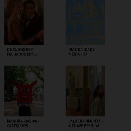
ROMANO
BAIRRO ALTO
MAIS INFO
MAIS INFO
COMPRAR
COMPRAR
DE OLHOS BEM
DIAS DA IDADE
FECHADOS | EYES
MÉDIA - 27
WIDE SHUT
SETEMBRO
CAPITÓLIO.
CASTELO DE SÃO
JORGE
MAIS INFO
MAIS INFO
COMPRAR
COMPRAR
MANHÃ CRIATIVA -
PALÁCIO PIMENTA -
CABEÇUDOS
A CHAVE PERDIDA:
UM ENIGMA NO