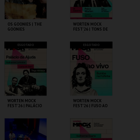
COMPRAR
COMPRAR
OS GOONIES | THE
WORTEN MOCK
GOONIES
FEST'26 | TONS DE
COMÉDIA
CAPITÓLIO.
CINEMA SÃO JORGE .
ESGOTADO
ESGOTADO
MAIS INFO
MAIS INFO
COMPRAR
COMPRAR
WORTEN MOCK
WORTEN MOCK
FEST'26 | PALÁCIO
FEST'26 | FUSO AO
DA AJUDA
VIVO - BUMBA NA
FOFINHA
CINEMA SÃO JORGE .
CINEMA SÃO JORGE .