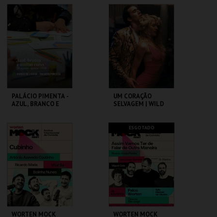
DO BRASIL
CAPITÓLIO.
CAPITÓLIO.
MAIS INFO
MAIS INFO
COMPRAR
COMPRAR
PALÁCIO PIMENTA -
UM CORAÇÃO
AZUL, BRANCO E
SELVAGEM | WILD
MUITAS CORES -
AT HEART – CICLO
VISITA OFICINA
DAVID LYNCH
ML - PALÁCIO
CAPITÓLIO.
ESGOTADO
PIMENTA
MAIS INFO
MAIS INFO
COMPRAR
COMPRAR
WORTEN MOCK
WORTEN MOCK