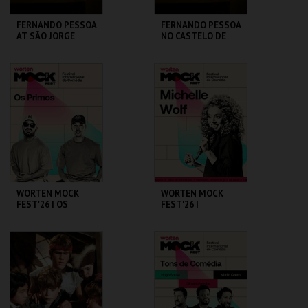
FERNANDO PESSOA
FERNANDO PESSOA
AT SÃO JORGE
NO CASTELO DE
CASTLE
SÃO JORGE
CASA FERNANDO
CASA FERNANDO
PESSOA
PESSOA
MAIS INFO
MAIS INFO
COMPRAR
COMPRAR
WORTEN MOCK
WORTEN MOCK
FEST'26 | OS
FEST'26 |
PRIMOS
MICHELLE WOLF
CINEMA SÃO JORGE .
CINEMA SÃO JORGE .
MAIS INFO
MAIS INFO