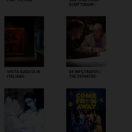
SCRIPTORIUM -
OFICINA PARA
FAMÍLIAS
CAPITÓLIO.
ML - SANTO
ANTÓNIO
MAIS INFO
MAIS INFO
COMPRAR
COMPRAR
VISITA GUIDATA IN
OS INFILTRADOS |
ITALIANO
THE DEPARTED -
CICLO MARTIN
SCORSESE
CASA FERNANDO
CAPITÓLIO.
PESSOA
MAIS INFO
MAIS INFO
COMPRAR
COMPRAR