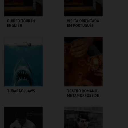
GUIDED TOUR IN
VISITA ORIENTADA
ENGLISH
EM PORTUGUÊS
CASA FERNANDO
CASA FERNANDO
PESSOA
PESSOA
MAIS INFO
MAIS INFO
COMPRAR
COMPRAR
TUBARÃO | JAWS
TEATRO ROMANO -
METAMORFOSE DE
UM FRAGMENTO -
OFICINA
CAPITÓLIO.
ML - TEATRO
ROMANO
MAIS INFO
MAIS INFO