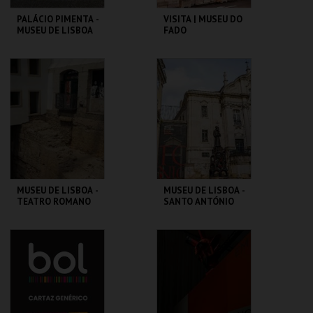
PALÁCIO PIMENTA -
VISITA | MUSEU DO
MUSEU DE LISBOA
FADO
ML - PALÁCIO
MUSEU DO FADO
PIMENTA
MAIS INFO
MAIS INFO
COMPRAR
COMPRAR
MUSEU DE LISBOA -
MUSEU DE LISBOA -
TEATRO ROMANO
SANTO ANTÓNIO
ML - TEATRO
ML - SANTO
ROMANO
ANTÓNIO
MAIS INFO
MAIS INFO
COMPRAR
COMPRAR