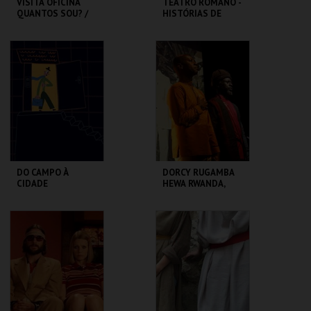
VISITA OFICINA
TEATRO ROMANO -
QUANTOS SOU? /
HISTÓRIAS DE
SESSÃO
LISBOA CONTADAS
DESCONTRAÍDA
...POR UM ITALIANO
CASA FERNANDO
ML - TEATRO
PESSOA
ROMANO
MAIS INFO
MAIS INFO
COMPRAR
COMPRAR
DO CAMPO À
DORCY RUGAMBA
CIDADE
HEWA RWANDA,
LETTRE AUX
ABSENTS
LU.CA -TEATRO LUÍS
TBA - TEATRO
CAMÕES
BAIRRO ALTO
MAIS INFO
MAIS INFO
COMPRAR
COMPRAR