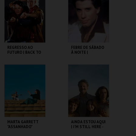
MAIS INFO
MAIS INFO
COMPRAR
COMPRAR
REGRESSO AO
FEBRE DE SÁBADO
FUTURO | BACK TO
À NOITE |
THE FUTURE
SATURDAY NIGHT
FEVER
CAPITÓLIO.
CAPITÓLIO.
MAIS INFO
MAIS INFO
COMPRAR
COMPRAR
MARTA GARRETT
AINDA ESTOU AQUI
"ASSANHADO"
| I'M STILL HERE -
QUARTETO
CICLO CLÁSSICOS