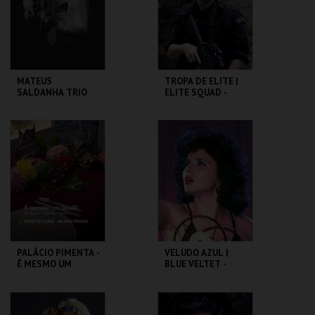
COMPRAR
COMPRAR
MATEUS
TROPA DE ELITE |
SALDANHA TRIO
ELITE SQUAD -
CICLO CLÁSSICOS
DO BRASIL
CAPITÓLIO.
CAPITÓLIO.
MAIS INFO
MAIS INFO
COMPRAR
COMPRAR
PALÁCIO PIMENTA -
VELUDO AZUL |
É MESMO UM
BLUE VELTET -
JAVALI! - VISITA
CICLO DAVID
OFICINA
LYNCH
ML - PALÁCIO
CAPITÓLIO.
PIMENTA