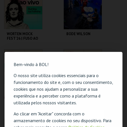
MAIS INFO
MAIS INFO
COMPRAR
WORTEN MOCK
BODE WILSON
FEST'26 | FUSO AO
VIVO - BUMBA NA
FOFINHA
CINEMA SÃO JORGE .
CAPITÓLIO.
Bem-vindo à BOL!
MAIS INFO
MAIS INFO
O nosso site utiliza cookies essenciais para o
funcionamento do site e, com o seu consentimento,
COMPRAR
cookies que nos ajudam a personalizar a sua
experiência e a perceber como a plataforma é
utilizada pelos nossos visitantes.
WORTEN MOCK
WORTEN MOCK
FEST'26 | G.DUARTE
FEST'26 | SAM
D.GUERREIRO,A.FRE
MORRIL
Ao clicar em "Aceitar" concorda com o
ITAS, M. NEVES,
O evento escolhido não está disponível
armazenamento de cookies no seu dispositivo. Para
M.ROSA
CINEMA SÃO JORGE .
CINEMA SÃO JORGE .