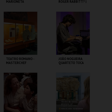
MARIONETA
ROGER RABBITT? |
WHO FRAMED
ROGER RABBIT
MUSEU DA
CAPITÓLIO.
MARIONETA
MAIS INFO
MAIS INFO
INSCREVER
COMPRAR
TEATRO ROMANO -
JOÃO NOGUEIRA
MASTERCHEF
QUARTETO TOCA
ROMANO - OFICINA
COLTRANE'S
SOUND
ML - TEATRO
CAPITÓLIO.
ROMANO
MAIS INFO
MAIS INFO
COMPRAR
COMPRAR