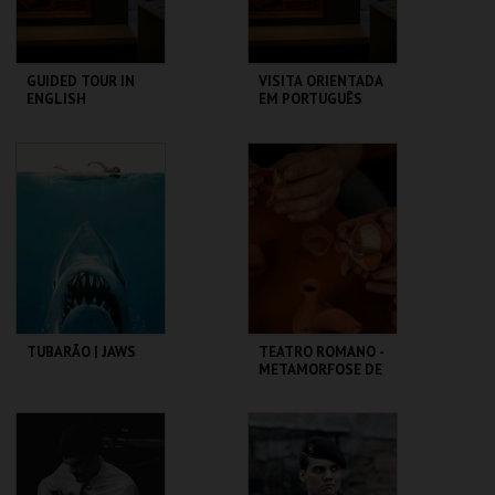
GUIDED TOUR IN
VISITA ORIENTADA
ENGLISH
EM PORTUGUÊS
CASA FERNANDO
CASA FERNANDO
PESSOA
PESSOA
MAIS INFO
MAIS INFO
COMPRAR
COMPRAR
TUBARÃO | JAWS
TEATRO ROMANO -
METAMORFOSE DE
UM FRAGMENTO -
OFICINA
CAPITÓLIO.
ML - TEATRO
ROMANO
MAIS INFO
MAIS INFO