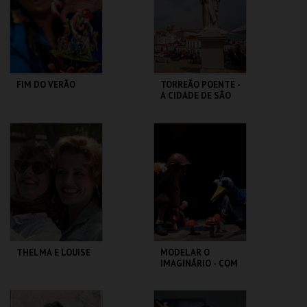
MAIS INFO
MAIS INFO
COMPRAR
COMPRAR
FIM DO VERÃO
TORREÃO POENTE -
A CIDADE DE SÃO
VICENTE -
PERCURSO
LU.CA -TEATRO LUÍS
ML - PALÁCIO
CAMÕES
PIMENTA
MAIS INFO
MAIS INFO
COMPRAR
THELMA E LOUISE
MODELAR O
IMAGINÁRIO - COM
RAUL CONSTANTE
PEREIRA
CAPITÓLIO.
MUSEU DA