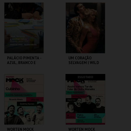
DO BRASIL
CAPITÓLIO.
CAPITÓLIO.
MAIS INFO
MAIS INFO
COMPRAR
COMPRAR
PALÁCIO PIMENTA -
UM CORAÇÃO
AZUL, BRANCO E
SELVAGEM | WILD
MUITAS CORES -
AT HEART – CICLO
VISITA OFICINA
DAVID LYNCH
ML - PALÁCIO
CAPITÓLIO.
ESGOTADO
PIMENTA
MAIS INFO
MAIS INFO
COMPRAR
COMPRAR
WORTEN MOCK
WORTEN MOCK