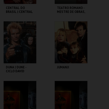
CENTRAL DO
TEATRO ROMANO -
BRASIL | CENTRAL
MESTRE DE OBRAS,
STATION - CICLO
PROCURA-SE! -
CLÁSSICOS DO
OFICINAS DE
BRASIL
VERÃO
CAPITÓLIO.
ML - TEATRO
ROMANO
MAIS INFO
MAIS INFO
COMPRAR
COMPRAR
DUNA | DUNE -
JUMANJI
CICLO DAVID
LYNCH
CAPITÓLIO.
CAPITÓLIO.
MAIS INFO
MAIS INFO
COMPRAR
COMPRAR