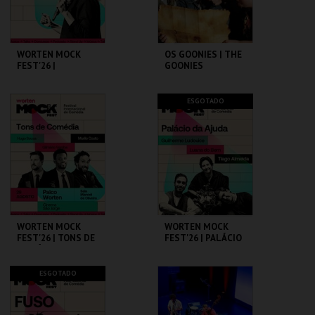
COMPRAR
COMPRAR
WORTEN MOCK
OS GOONIES | THE
FEST'26 |
GOONIES
MICHELLE WOLF
CINEMA SÃO JORGE .
CAPITÓLIO.
ESGOTADO
MAIS INFO
MAIS INFO
COMPRAR
COMPRAR
WORTEN MOCK
WORTEN MOCK
FEST'26 | TONS DE
FEST'26 | PALÁCIO
COMÉDIA
DA AJUDA
CINEMA SÃO JORGE .
CINEMA SÃO JORGE .
ESGOTADO