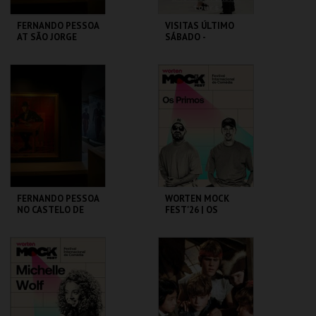
FERNANDO PESSOA
VISITAS ÚLTIMO
AT SÃO JORGE
SÁBADO -
CASTLE
CONVERSAS
TRANSATLÂNTICA
S NO PAV-JS
CASA FERNANDO
PAVILHÃO JULIÃO
PESSOA
SARMENTO
MAIS INFO
MAIS INFO
COMPRAR
COMPRAR
FERNANDO PESSOA
WORTEN MOCK
NO CASTELO DE
FEST'26 | OS
SÃO JORGE
PRIMOS
CASA FERNANDO
CINEMA SÃO JORGE .
PESSOA
MAIS INFO
MAIS INFO