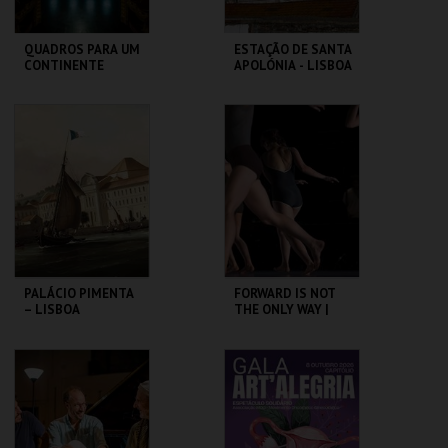
QUADROS PARA UM
ESTAÇÃO DE SANTA
CONTINENTE
APOLÓNIA - LISBOA
DAS CHAMINÉS (I) -
PERCURSO
SÃO LUIZ TEATRO
ML - PALÁCIO
MUNICIPAL
PIMENTA
MAIS INFO
MAIS INFO
COMPRAR
COMPRAR
PALÁCIO PIMENTA
FORWARD IS NOT
– LISBOA
THE ONLY WAY |
RIBEIRINHA –
OCP
VISITA ORIENTADA
ML - PALÁCIO
SÃO LUIZ TEATRO
PIMENTA
MUNICIPAL
MAIS INFO
MAIS INFO