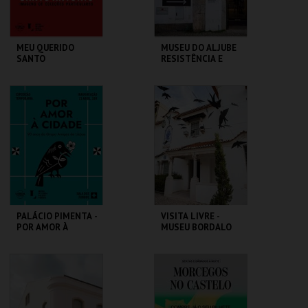
MEU QUERIDO
MUSEU DO ALJUBE
SANTO
RESISTÊNCIA E
ANTÓNIO.IMAGENS
LIBERDADE
COLEÇÕES
PARTICULARES-EXP
ML - SANTO
MUSEU DO ALJUBE
TEMPORÁRIA
ANTÓNIO
MAIS INFO
MAIS INFO
COMPRAR
COMPRAR
PALÁCIO PIMENTA -
VISITA LIVRE -
POR AMOR À
MUSEU BORDALO
CIDADE - 90 ANOS
PINHEIRO
DO GAL
ML - PALÁCIO
MUSEU BORDALO
PIMENTA
PINHEIRO
MAIS INFO
MAIS INFO