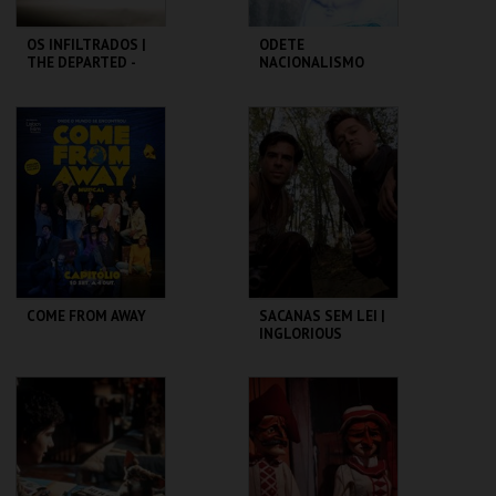
OS INFILTRADOS |
ODETE
THE DEPARTED -
NACIONALISMO
CICLO MARTIN
SCORSESE
CAPITÓLIO.
TBA - TEATRO
BAIRRO ALTO
MAIS INFO
MAIS INFO
COMPRAR
COMPRAR
COME FROM AWAY
SACANAS SEM LEI |
INGLORIOUS
BASTERDS
CAPITÓLIO.
CAPITÓLIO.
MAIS INFO
MAIS INFO