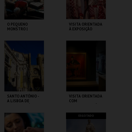
COMPRAR
COMPRAR
O PEQUENO
VISITA ORIENTADA
MONSTRO |
À EXPOSIÇÃO
GREMLINS
TEMPORÁRIA COM
LGP
CAPITÓLIO.
MUSEU DA
MARIONETA
MAIS INFO
MAIS INFO
COMPRAR
COMPRAR
SANTO ANTÓNIO -
VISITA ORIENTADA
A LISBOA DE
COM
SANTO ANTÓNIO -
AUDIODESCRIÇÃO
PERCURSO
ML - SANTO
CASA FERNANDO
ESGOTADO
ANTÓNIO
PESSOA