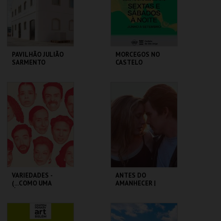
COMPRAR
COMPRAR
PAVILHÃO JULIÃO
MORCEGOS NO
SARMENTO
CASTELO
PAVILHÃO JULIÃO
CASTELO DE SÃO
SARMENTO
JORGE
MAIS INFO
MAIS INFO
COMPRAR
COMPRAR
VARIEDADES -
ANTES DO
(...COMO UMA
AMANHECER |
ÓPERA BUFA
BEFORE SUNRISE
ERÓTICA E
SATÍRICA.)
TEATRO
CAPITÓLIO.
VARIEDADES