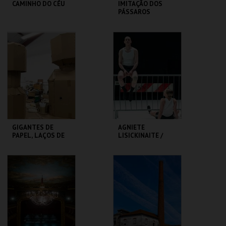
CAMINHO DO CÉU
IMITAÇÃO DOS
PÁSSAROS
SÃO LUIZ TEATRO
TEATRO
MUNICIPAL
VARIEDADES
MAIS INFO
MAIS INFO
COMPRAR
COMPRAR
GIGANTES DE
AGNIETE
PAPEL, LAÇOS DE
LISICKINAITE /
GENTE - RUI SOUSA
IGOR SHUGALEEV
CLAP & SLAP
MUSEU DA
TBA - TEATRO
MARIONETA
BAIRRO ALTO
MAIS INFO
MAIS INFO
COMPRAR
COMPRAR