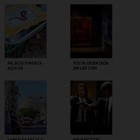
CAPITÓLIO.
CAPITÓLIO.
MAIS INFO
MAIS INFO
COMPRAR
COMPRAR
PALÁCIO PIMENTA -
VISITA ORIENTADA
AQUI HÁ
EM LGP COM
MINHOCAS! -
MEDIADORA SURDA
VISITA OFICINA
ML - PALÁCIO
CASA FERNANDO
PIMENTA
PESSOA
MAIS INFO
MAIS INFO
COMPRAR
COMPRAR
LARGO DA ESCOLA
PULP FICTION