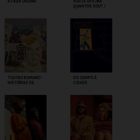
A FADA ORIANA
VISITA OFICINA
QUANTOS SOU? /
SESSÃO
DESCONTRAÍDA
MUSEU DA
CASA FERNANDO
MARIONETA
PESSOA
MAIS INFO
MAIS INFO
COMPRAR
COMPRAR
TEATRO ROMANO -
DO CAMPO À
HISTÓRIAS DE
CIDADE
LISBOA CONTADAS
...POR UM ITALIANO
ML - TEATRO
LU.CA -TEATRO LUÍS
ROMANO
CAMÕES
MAIS INFO
MAIS INFO
COMPRAR
COMPRAR