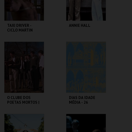
COMPRAR
COMPRAR
TAXI DRIVER -
ANNIE HALL
CICLO MARTIN
SCORSESE
CAPITÓLIO.
CAPITÓLIO.
MAIS INFO
MAIS INFO
COMPRAR
COMPRAR
O CLUBE DOS
DIAS DA IDADE
POETAS MORTOS |
MÉDIA - 26
DEAD POETS
SETEMBRO
SOCIETY
CAPITÓLIO.
CASTELO DE SÃO
JORGE