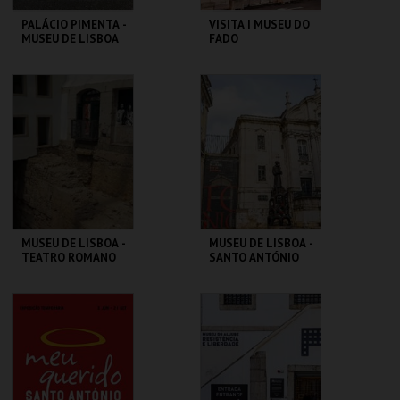
PALÁCIO PIMENTA -
VISITA | MUSEU DO
MUSEU DE LISBOA
FADO
ML - PALÁCIO
MUSEU DO FADO
PIMENTA
MAIS INFO
MAIS INFO
COMPRAR
COMPRAR
MUSEU DE LISBOA -
MUSEU DE LISBOA -
TEATRO ROMANO
SANTO ANTÓNIO
ML - TEATRO
ML - SANTO
ROMANO
ANTÓNIO
MAIS INFO
MAIS INFO
COMPRAR
COMPRAR