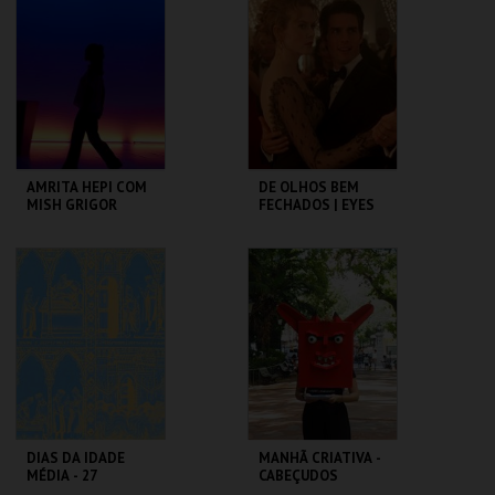
CAMÕES
ROMANO
MAIS INFO
MAIS INFO
COMPRAR
COMPRAR
AMRITA HEPI COM
DE OLHOS BEM
MISH GRIGOR
FECHADOS | EYES
RINSE
WIDE SHUT
TBA - TEATRO
CAPITÓLIO.
BAIRRO ALTO
MAIS INFO
MAIS INFO
COMPRAR
COMPRAR
DIAS DA IDADE
MANHÃ CRIATIVA -
MÉDIA - 27
CABEÇUDOS
SETEMBRO