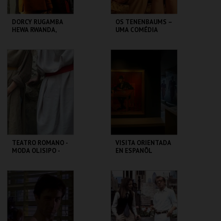
DORCY RUGAMBA
OS TENENBAUMS –
HEWA RWANDA,
UMA COMÉDIA
LETTRE AUX
GENIAL | THE
ABSENTS
ROYAL
TENENBAUMS
TBA - TEATRO
CAPITÓLIO.
BAIRRO ALTO
MAIS INFO
MAIS INFO
COMPRAR
COMPRAR
TEATRO ROMANO -
VISITA ORIENTADA
MODA OLISIPO -
EN ESPANÕL
OFICINA
ML - TEATRO
CASA FERNANDO
ROMANO
PESSOA
MAIS INFO
MAIS INFO