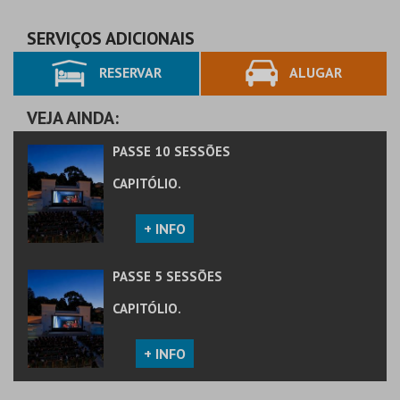
AQUISIÇÃO
SERVIÇOS ADICIONAIS
RESERVAR
ALUGAR
MAIS INFO
COMPRAR
VEJA AINDA:
PASSE 10 SESSÕES
CAPITÓLIO.
+ INFO
PASSE 5 SESSÕES
CAPITÓLIO.
+ INFO