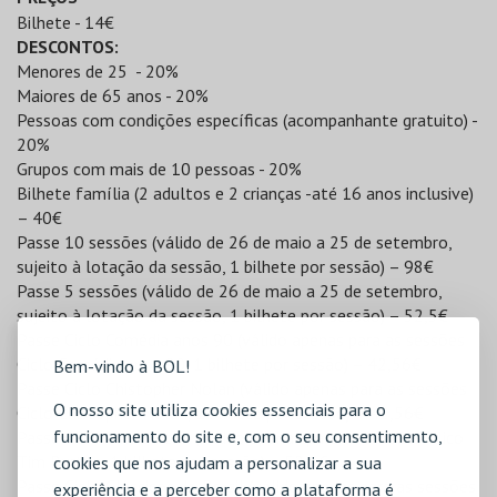
Bilhete - 14€
DESCONTOS:
Menores de 25 - 20%
Maiores de 65 anos - 20%
Pessoas com condições específicas (acompanhante gratuito) -
20%
Grupos com mais de 10 pessoas - 20%
Bilhete família (2 adultos e 2 crianças -até 16 anos inclusive)
– 40€
Passe 10 sessões (válido de 26 de maio a 25 de setembro,
sujeito à lotação da sessão, 1 bilhete por sessão) – 98€
Passe 5 sessões (válido de 26 de maio a 25 de setembro,
sujeito à lotação da sessão, 1 bilhete por sessão) – 52,5€
Passe Ciclo Comédia anos 90 (válido apenas para as sessões
Ciclo Comédia anos 90, 1 bilhete por sessão) – 42,56€
Bem-vindo à BOL!
Passe Ciclo Chistopher Nolan (válido apenas para as sessões
O nosso site utiliza cookies essenciais para o
Ciclo Chistopher Nolan, 1 bilhete por sessão) – 42,56€
funcionamento do site e, com o seu consentimento,
Passe Clico Tim Burton (válido apenas para as sessões Clico
Tim Burton, 1 bilhete por sessão) – 52,5€
cookies que nos ajudam a personalizar a sua
Passe Ciclo Clássicos do Brasil (válido apenas para as sessões
experiência e a perceber como a plataforma é