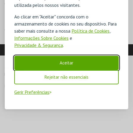
Ciclo Clássicos do Brasil, 1 bilhete por sessão) – 42,56€
utilizada pelos nossos visitantes.
Passe Ciclo David Lynch (válido apenas para as sessões Ciclo
David Lynch, 1 bilhete por sessão) – 42,56€
Ao clicar em "Aceitar" concorda com o
Passe Ciclo Martin Scorsese (válido apenas para as sessões
armazenamento de cookies no seu dispositivo. Para
Ciclo Martin Scorsese, 1 bilhete por sessão) – 42,56€
saber mais consulte a nossa
Política de Cookies
,
Informações Sobre Cookies
e
Privacidade & Segurança
.
LOCALIZAÇÃO
Aceitar
MORADA
Parque Mayer

Rejeitar não essenciais
1250-096 Lisboa
Direcções para Capitólio.
Gerir Preferências