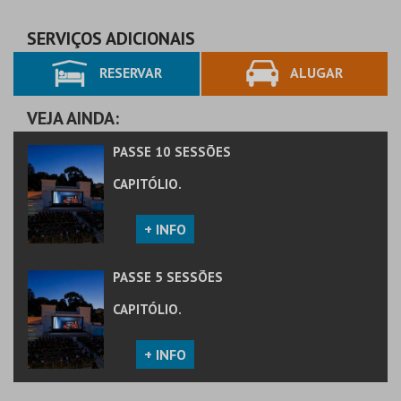
AQUISIÇÃO
SERVIÇOS ADICIONAIS
RESERVAR
ALUGAR
MAIS INFO
COMPRAR
VEJA AINDA:
PASSE 10 SESSÕES
CAPITÓLIO.
+ INFO
PASSE 5 SESSÕES
CAPITÓLIO.
+ INFO