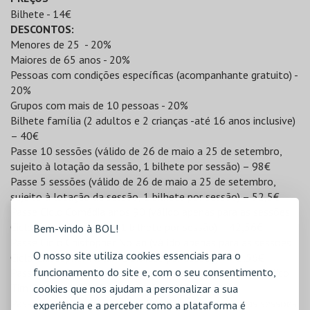
Bilhete - 14€
DESCONTOS:
Menores de 25 - 20%
Maiores de 65 anos - 20%
Pessoas com condições específicas (acompanhante gratuito) -
20%
Grupos com mais de 10 pessoas - 20%
Bilhete família (2 adultos e 2 crianças -até 16 anos inclusive)
– 40€
Passe 10 sessões (válido de 26 de maio a 25 de setembro,
sujeito à lotação da sessão, 1 bilhete por sessão) – 98€
Passe 5 sessões (válido de 26 de maio a 25 de setembro,
sujeito à lotação da sessão, 1 bilhete por sessão) – 52,5€
Passe Ciclo Comédia anos 90 (válido apenas para as sessões
Ciclo Comédia anos 90, 1 bilhete por sessão) – 42,56€
Bem-vindo à BOL!
Passe Ciclo Chistopher Nolan (válido apenas para as sessões
O nosso site utiliza cookies essenciais para o
Ciclo Chistopher Nolan, 1 bilhete por sessão) – 42,56€
funcionamento do site e, com o seu consentimento,
Passe Clico Tim Burton (válido apenas para as sessões Clico
Tim Burton, 1 bilhete por sessão) – 52,5€
cookies que nos ajudam a personalizar a sua
Passe Ciclo Clássicos do Brasil (válido apenas para as sessões
experiência e a perceber como a plataforma é