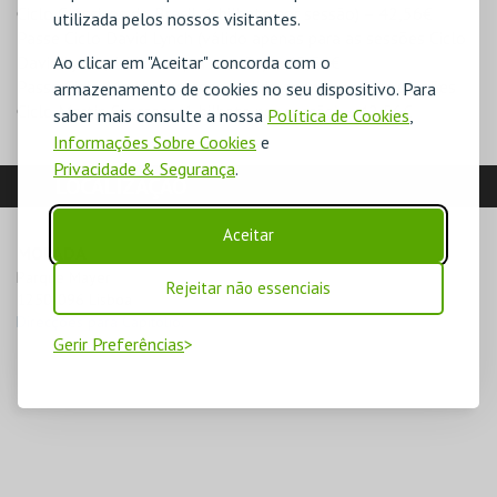
Ciclo Clássicos do Brasil, 1 bilhete por sessão) – 42,56€
utilizada pelos nossos visitantes.
Passe Ciclo David Lynch (válido apenas para as sessões Ciclo
David Lynch, 1 bilhete por sessão) – 42,56€
Ao clicar em "Aceitar" concorda com o
Passe Ciclo Martin Scorsese (válido apenas para as sessões
armazenamento de cookies no seu dispositivo. Para
Ciclo Martin Scorsese, 1 bilhete por sessão) – 42,56€
saber mais consulte a nossa
Política de Cookies
,
Informações Sobre Cookies
e
Privacidade & Segurança
.
LOCALIZAÇÃO
Aceitar
MORADA
Parque Mayer

Rejeitar não essenciais
1250-096 Lisboa
Direcções para Capitólio.
Gerir Preferências