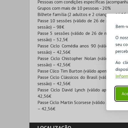
Pessoas com condições específicas (acompanha
Grupos com mais de 10 pessoas - 20%
Bilhete família (2 adultos e 2 crianças -até 16
Passe 10 sessões (válido de 26 de maio a 25 d
Bem-v
sessão) – 98€
Passe 5 sessões (válido de 26 de maio a 25 d
O noss
sessão) – 52,5€
seu co
Passe Ciclo Comédia anos 90 (válido apenas 
perceb
sessão) – 42,56€
Passe Ciclo Chistopher Nolan (válido apenas 
Ao cl
sessão) – 42,56€
disp
Passe Clico Tim Burton (válido apenas para as 
Inform
Passe Ciclo Clássicos do Brasil (válido apenas 
sessão) – 42,56€
Passe Ciclo David Lynch (válido apenas para 
Ace
42,56€
Passe Ciclo Martin Scorsese (válido apenas para
– 42,56€