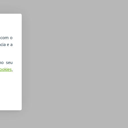
, com o
cia e a
no seu
Cookies
,