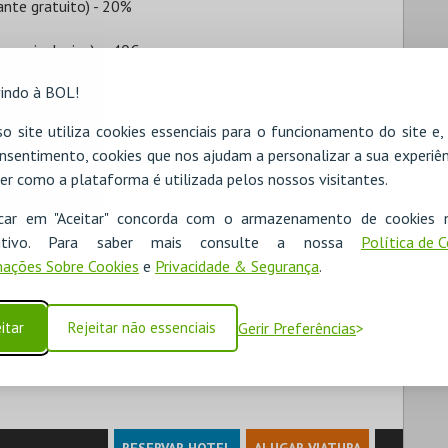
nte gratuito) - 20%
 anos inclusive) – 40€
e setembro, sujeito à lotação da sessão, 1 bilhete por
indo à BOL!
e setembro, sujeito à lotação da sessão, 1 bilhete por
o site utiliza cookies essenciais para o funcionamento do site e
nsentimento, cookies que nos ajudam a personalizar a sua experiên
para as sessões Ciclo Comédia anos 90, 1 bilhete por
er como a plataforma é utilizada pelos nossos visitantes.
para as sessões Ciclo Chistopher Nolan, 1 bilhete por
icar em "Aceitar" concorda com o armazenamento de cookies 
ositivo. Para saber mais consulte a nossa
Política de 
sessões Clico Tim Burton, 1 bilhete por sessão) – 52,5€
ações Sobre Cookies
e
Privacidade & Segurança
.
para as sessões Ciclo Clássicos do Brasil, 1 bilhete por
as sessões Ciclo David Lynch, 1 bilhete por sessão) –
itar
Rejeitar não essenciais
Gerir Preferências
 as sessões Ciclo Martin Scorsese, 1 bilhete por sessão)