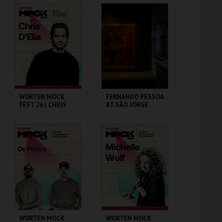
CAPITÓLIO.
CINEMA SÃO JORGE .
MAIS INFO
MAIS INFO
COMPRAR
COMPRAR
WORTEN MOCK
FERNANDO PESSOA
FEST'26 | CHRIS
AT SÃO JORGE
D’ELIA
CASTLE
CINEMA SÃO JORGE .
CASA FERNANDO
PESSOA
MAIS INFO
MAIS INFO
COMPRAR
COMPRAR
WORTEN MOCK
WORTEN MOCK