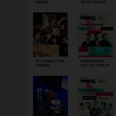
SÁBADO -
NO CASTELO DE
CONVERSAS
SÃO JORGE
TRANSATLÂNTICA
S NO PAV-JS
PAVILHÃO JULIÃO
CASA FERNANDO
SARMENTO
PESSOA
MAIS INFO
MAIS INFO
COMPRAR
COMPRAR
OS GOONIES | THE
WORTEN MOCK
GOONIES
FEST'26 | TONS DE
COMÉDIA
CAPITÓLIO.
CINEMA SÃO JORGE .
MAIS INFO
MAIS INFO
COMPRAR
COMPRAR