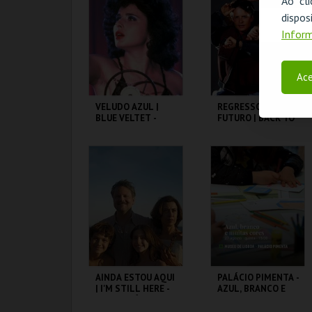
Ao cl
disp
MAIS INFO
MAIS INFO
Inform
COMPRAR
COMPRAR
Ace
VELUDO AZUL |
REGRESSO AO
BLUE VELTET -
FUTURO | BACK TO
CICLO DAVID
THE FUTURE
LYNCH
CAPITÓLIO.
CAPITÓLIO.
MAIS INFO
MAIS INFO
COMPRAR
COMPRAR
AINDA ESTOU AQUI
PALÁCIO PIMENTA -
| I'M STILL HERE -
AZUL, BRANCO E
CICLO CLÁSSICOS
MUITAS CORES -
DO BRASIL
VISITA OFICINA