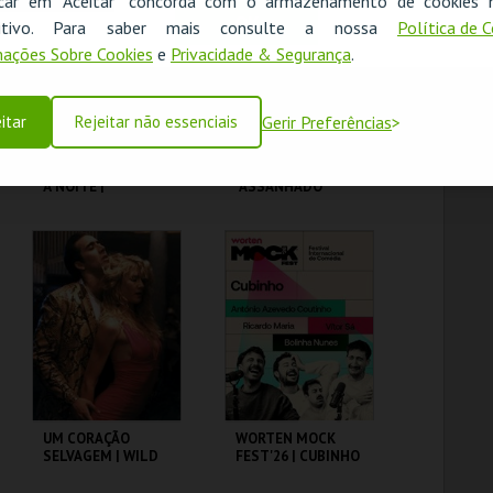
icar em "Aceitar" concorda com o armazenamento de cookies 
OK
ositivo. Para saber mais consulte a nossa
Política de 
MAIS INFO
MAIS INFO
ações Sobre Cookies
e
Privacidade & Segurança
.
COMPRAR
COMPRAR
itar
Rejeitar não essenciais
Gerir Preferências
FEBRE DE SÁBADO
MARTA GARRETT
À NOITE |
"ASSANHADO"
SATURDAY NIGHT
QUARTETO
FEVER
CAPITÓLIO.
CAPITÓLIO.
MAIS INFO
MAIS INFO
COMPRAR
COMPRAR
UM CORAÇÃO
WORTEN MOCK
SELVAGEM | WILD
FEST'26 | CUBINHO
AT HEART – CICLO
DAVID LYNCH