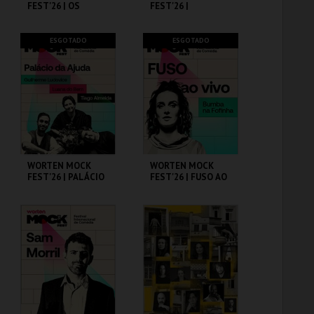
FEST'26 | OS
FEST'26 |
PRIMOS
MICHELLE WOLF
CINEMA SÃO JORGE .
CINEMA SÃO JORGE .
ESGOTADO
ESGOTADO
MAIS INFO
MAIS INFO
COMPRAR
COMPRAR
WORTEN MOCK
WORTEN MOCK
FEST'26 | PALÁCIO
FEST'26 | FUSO AO
DA AJUDA
VIVO - BUMBA NA
FOFINHA
CINEMA SÃO JORGE .
CINEMA SÃO JORGE .
MAIS INFO
MAIS INFO