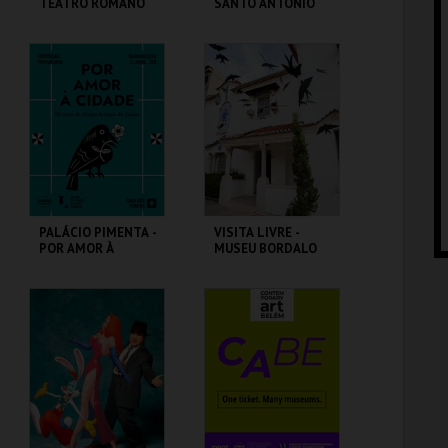
TEATRO ROMANO
SANTO ANTÓNIO
ML - TEATRO
ML - SANTO
ROMANO
ANTÓNIO
MAIS INFO
MAIS INFO
COMPRAR
COMPRAR
PALÁCIO PIMENTA -
VISITA LIVRE -
POR AMOR À
MUSEU BORDALO
CIDADE - 90 ANOS
PINHEIRO
DO GAL
ML - PALÁCIO
MUSEU BORDALO
PIMENTA
PINHEIRO
MAIS INFO
MAIS INFO
COMPRAR
COMPRAR