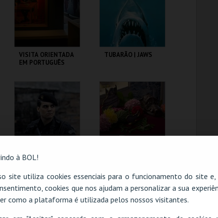
COMPRAR
COMPRAR
VISITA ORIENTADA
TUBARÃO | JAWS
EM PORTUGUÊS
CASA FERNANDO
CAPITÓLIO.
PESSOA
MAIS INFO
MAIS INFO
COMPRAR
COMPRAR
indo à BOL!
TROPA DE ELITE |
PALÁCIO PIMENTA -
o site utiliza cookies essenciais para o funcionamento do site e
ELITE SQUAD -
É MESMO UM
nsentimento, cookies que nos ajudam a personalizar a sua experiên
CICLO CLÁSSICOS
JAVALI! - VISITA
DO BRASIL
OFICINA
er como a plataforma é utilizada pelos nossos visitantes.
O evento escolhido não está disponível
CAPITÓLIO.
ML - PALÁCIO
PIMENTA