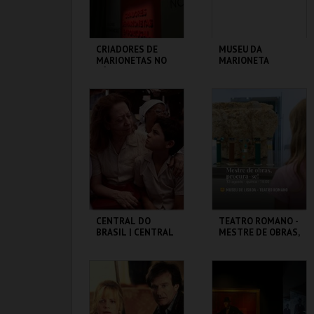
CRIADORES DE
MUSEU DA
MARIONETAS NO
MARIONETA
SÉC XXI -
EXPOSIÇÃO
TEMPORÁRIA
MUSEU DA
MUSEU DA
MARIONETA
MARIONETA
MAIS INFO
MAIS INFO
COMPRAR
INSCREVER
CENTRAL DO
TEATRO ROMANO -
BRASIL | CENTRAL
MESTRE DE OBRAS,
STATION - CICLO
PROCURA-SE! -
CLÁSSICOS DO
OFICINAS DE
BRASIL
VERÃO
CAPITÓLIO.
ML - TEATRO
ROMANO
MAIS INFO
MAIS INFO