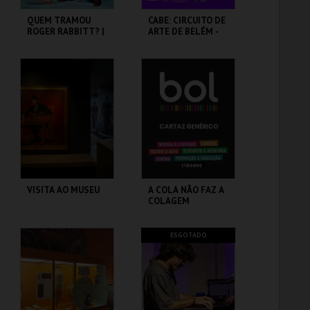
QUEM TRAMOU
CABE: CIRCUITO DE
ROGER RABBITT? |
ARTE DE BELÉM -
WHO FRAMED
PAV. JULIAO
ROGER RABBIT
SARMENTO
CAPITÓLIO.
PAVILHÃO JULIÃO
SARMENTO
MAIS INFO
MAIS INFO
COMPRAR
COMPRAR
VISITA AO MUSEU
A COLA NÃO FAZ A
COLAGEM
CASA FERNANDO
ATELIER-MUSEU
ESGOTADO
PESSOA
JÚLIO POMAR
MAIS INFO
MAIS INFO
COMPRAR
COMPRAR