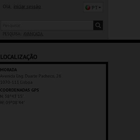
Olá,
iniciar sessão
PT
PESQUISA:
AVANÇADA
DISTRITO
LOCALIZAÇÃO
SALA
MORADA
Avenida Eng. Duarte Pacheco, 26
1070-111 Lisboa
COORDENADAS GPS
N: 38º43'15"
W: 09º08'44"