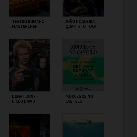
TEATRO ROMANO -
JOÃO NOGUEIRA
MASTERCHEF
QUARTETO TOCA
ROMANO - OFICINA
COLTRANE'S
SOUND
ML - TEATRO
CAPITÓLIO.
ROMANO
MAIS INFO
MAIS INFO
COMPRAR
DUNA | DUNE -
MORCEGOS NO
CICLO DAVID
CASTELO
LYNCH
CAPITÓLIO.
CASTELO DE SÃO
JORGE
MAIS INFO
MAIS INFO