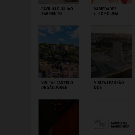
PAVILHÃO JULIÃO
VARIEDADES -
SARMENTO
(...COMO UMA
ÓPERA BUFA
ERÓTICA E
SATÍRICA.)
PAVILHÃO JULIÃO
TEATRO
SARMENTO
VARIEDADES
MAIS INFO
MAIS INFO
COMPRAR
COMPRAR
VISITA | CASTELO
VISITA | PADRÃO
DE SÃO JORGE
DOS
DESCOBRIMENTOS
CASTELO DE SÃO
PADRÃO DOS
JORGE
DESCOBRIMENTOS
MAIS INFO
MAIS INFO
COMPRAR
COMPRAR