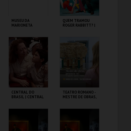
MUSEU DA
QUEM TRAMOU
MARIONETA
ROGER RABBITT? |
WHO FRAMED
ROGER RABBIT
MUSEU DA
CAPITÓLIO.
MARIONETA
MAIS INFO
MAIS INFO
INSCREVER
COMPRAR
CENTRAL DO
TEATRO ROMANO -
BRASIL | CENTRAL
MESTRE DE OBRAS,
STATION - CICLO
PROCURA-SE! -
CLÁSSICOS DO
OFICINAS DE
BRASIL
VERÃO
CAPITÓLIO.
ML - TEATRO
ROMANO
MAIS INFO
MAIS INFO