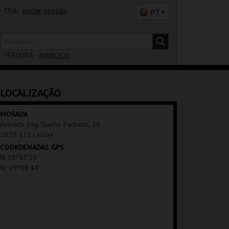
Olá,
iniciar sessão
PT
PESQUISA:
AVANÇADA
DISTRITO
LOCALIZAÇÃO
SALA
MORADA
Avenida Eng. Duarte Pacheco, 26
1070-111 Lisboa
COORDENADAS GPS
N: 38º43'15"
W: 09º08'44"