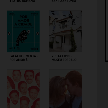
TEATRO ROMANO
SANTO ANTÓNIO
ML - TEATRO
ML - SANTO
ROMANO
ANTÓNIO
MAIS INFO
MAIS INFO
COMPRAR
COMPRAR
PALÁCIO PIMENTA -
VISITA LIVRE -
POR AMOR À
MUSEU BORDALO
CIDADE - 90 ANOS
PINHEIRO
DO GAL
ML - PALÁCIO
MUSEU BORDALO
PIMENTA
PINHEIRO
MAIS INFO
MAIS INFO
COMPRAR
COMPRAR