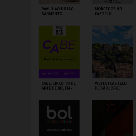
PAVILHÃO JULIÃO
MORCEGOS NO
SARMENTO
CASTELO
PAVILHÃO JULIÃO
CASTELO DE SÃO
SARMENTO
JORGE
MAIS INFO
MAIS INFO
COMPRAR
COMPRAR
CABE: CIRCUITO DE
VISITA | CASTELO
ARTE DE BELÉM -
DE SÃO JORGE
PAV. JULIAO
SARMENTO
PAVILHÃO JULIÃO
CASTELO DE SÃO
SARMENTO
JORGE
MAIS INFO
MAIS INFO
COMPRAR
COMPRAR