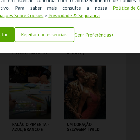
icar em "Aceitar" concorda com o armazenamento de cookies 
OK
ositivo. Para saber mais consulte a nossa
Política de 
MAIS INFO
MAIS INFO
ações Sobre Cookies
e
Privacidade & Segurança
.
COMPRAR
COMPRAR
itar
Rejeitar não essenciais
Gerir Preferências
REGRESSO AO
FEBRE DE SÁBADO
FUTURO | BACK TO
À NOITE |
THE FUTURE
SATURDAY NIGHT
FEVER
CAPITÓLIO.
CAPITÓLIO.
MAIS INFO
MAIS INFO
COMPRAR
COMPRAR
PALÁCIO PIMENTA -
UM CORAÇÃO
AZUL, BRANCO E
SELVAGEM | WILD
MUITAS CORES -
AT HEART – CICLO
VISITA OFICINA
DAVID LYNCH