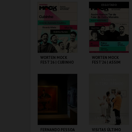
CAPITÓLIO.
CAPITÓLIO.
ESGOTADO
MAIS INFO
MAIS INFO
COMPRAR
COMPRAR
WORTEN MOCK
WORTEN MOCK
FEST'26 | CUBINHO
FEST'26 | ASSIM
VAMOS TER DE
FALAR DE OUTRA
MANEIRA
CINEMA SÃO JORGE .
CINEMA SÃO JORGE .
MAIS INFO
MAIS INFO
COMPRAR
FERNANDO PESSOA
VISITAS ÚLTIMO