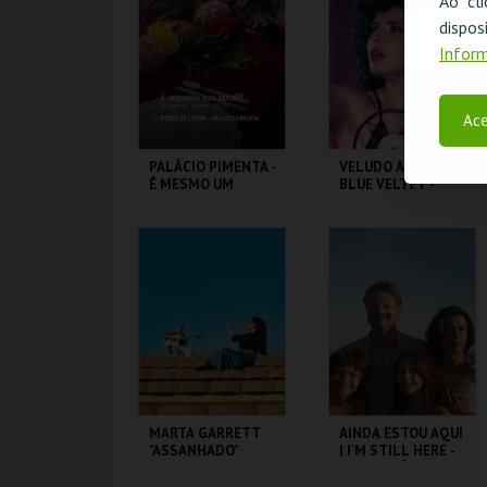
Ao cl
disp
MAIS INFO
MAIS INFO
Inform
COMPRAR
COMPRAR
Ace
PALÁCIO PIMENTA -
VELUDO AZUL |
É MESMO UM
BLUE VELTET -
JAVALI! - VISITA
CICLO DAVID
OFICINA
LYNCH
ML - PALÁCIO
CAPITÓLIO.
PIMENTA
MAIS INFO
MAIS INFO
COMPRAR
COMPRAR
MARTA GARRETT
AINDA ESTOU AQUI
"ASSANHADO"
| I'M STILL HERE -
QUARTETO
CICLO CLÁSSICOS
DO BRASIL