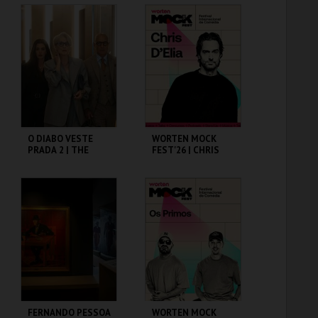
ML - PALÁCIO
CAPITÓLIO.
PIMENTA
MAIS INFO
MAIS INFO
COMPRAR
COMPRAR
O DIABO VESTE
WORTEN MOCK
PRADA 2 | THE
FEST'26 | CHRIS
DEVIL WEARS
D’ELIA
PRADA 2
CAPITÓLIO.
CINEMA SÃO JORGE .
MAIS INFO
MAIS INFO
COMPRAR
COMPRAR
FERNANDO PESSOA
WORTEN MOCK