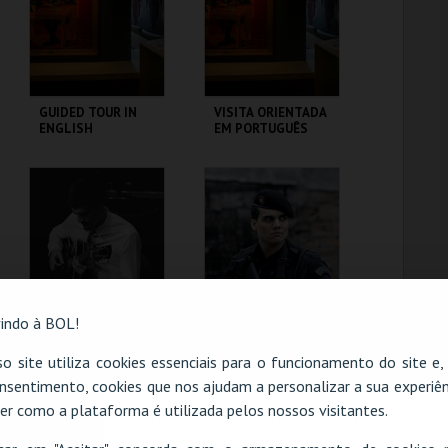
COMPRAR
COMPRAR
GUIDED TOUR IN
VISITA ORIENTADA
ENGLISH
EM PORTUGUÊS
CASA FERNANDO
CASA FERNANDO
PESSOA
PESSOA
MAIS INFO
MAIS INFO
COMPRAR
COMPRAR
indo à BOL!
MATEUS
TROPA DE ELITE |
o site utiliza cookies essenciais para o funcionamento do site e
SALDANHA TRIO
ELITE SQUAD -
nsentimento, cookies que nos ajudam a personalizar a sua experiên
CICLO CLÁSSICOS
DO BRASIL
er como a plataforma é utilizada pelos nossos visitantes.
O evento escolhido não está disponível
CAPITÓLIO.
CAPITÓLIO.