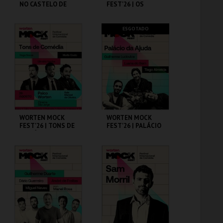
NO CASTELO DE
FEST'26 | OS
SÃO JORGE
PRIMOS
CASA FERNANDO
CINEMA SÃO JORGE .
ESGOTADO
PESSOA
MAIS INFO
MAIS INFO
COMPRAR
COMPRAR
WORTEN MOCK
WORTEN MOCK
FEST'26 | TONS DE
FEST'26 | PALÁCIO
COMÉDIA
DA AJUDA
CINEMA SÃO JORGE .
CINEMA SÃO JORGE .
MAIS INFO
MAIS INFO
COMPRAR