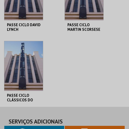
COMPRAR
COMPRAR
PASSE CICLO DAVID
PASSE CICLO
LYNCH
MARTIN SCORSESE
CAPITÓLIO.
CAPITÓLIO.
AQUISIÇÃO
AQUISIÇÃO
MAIS INFO
MAIS INFO
COMPRAR
COMPRAR
PASSE CICLO
CLÁSSICOS DO
BRASIL
CAPITÓLIO.
AQUISIÇÃO
SERVIÇOS ADICIONAIS