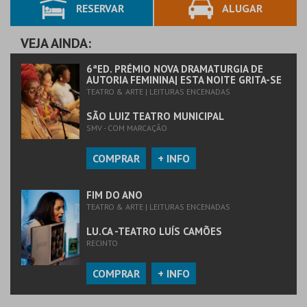
RESERVAR
ALUGAR
MAIS INFO
COMPRAR
VEJA AINDA:
6ªED. PRÉMIO NOVA DRAMATURGIA DE
AUTORIA FEMININA| ESTA NOITE GRITA-SE
TEATRO & ARTE | LEITURAS ENCENADAS
SÃO LUIZ TEATRO MUNICIPAL
SMV - COM MARCAÇÃO
COMPRAR
+ INFO
FIM DO ANO
TEATRO & ARTE | LEITURAS ENCENADAS
LU.CA -TEATRO LUÍS CAMÕES
RECINTO
COMPRAR
+ INFO