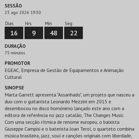
SESSÃO
23 ago 2026 19:30
Dias
Hrs
Min
Seg
16
9
48
22
DURAÇÃO
75 minutos
PROMOTOR
EGEAC, Empresa de Gestão de Equipamentos e Animação
Cultural
SINOPSE
Marta Garrett apresenta "Assanhado", um projeto que nasceu a
duo com o guitarrista Leonardo Mezzini em 2015 e
desembocou no disco homónimo lançado este ano com a
editora de referência no jazz catalão, The Changes Music.
Com uma secção rítmica de renome europeu, o baixista
Giuseppe Campisi e o baterista Joan Terol, o quarteto combina
música brasileira, jazz, soul e canções originais com liberdade,