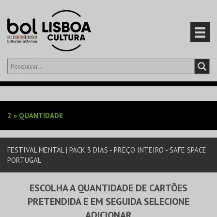
Olá,
iniciar sessão
PT
0
CARRINHO
2
»
QUANTIDADE
EVENTOS
FESTIVAL MENTAL | PACK 3 DIAS - PREÇO INTEIRO - SAFE SPACE
CARTÕES
PORTUGAL
PRODUTOS
ESCOLHA A QUANTIDADE DE CARTÕES
PRETENDIDA E EM SEGUIDA SELECIONE
ADICIONAR