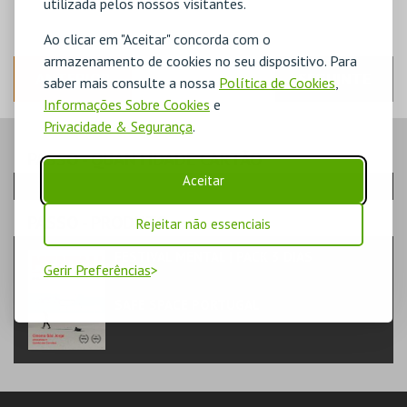
utilizada pelos nossos visitantes.
Ao clicar em "Aceitar" concorda com o
armazenamento de cookies no seu dispositivo. Para
ANTERIOR
SEGUINTE
saber mais consulte a nossa
Política de Cookies
,
Informações Sobre Cookies
e
Privacidade & Segurança
.
PASSO
- QUANTIDADE CARTÃO
Aceitar
PASSO
- PRODUTO
Rejeitar não essenciais
FESTIVAL MENTAL | PACK 3 DIAS
Gerir Preferências
PASSE | COMPRA
SAFE SPACE PORTUGAL