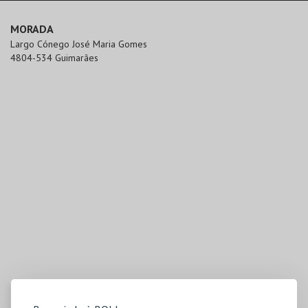
MORADA
Largo Cónego José Maria Gomes

4804-534 Guimarães