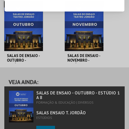
MERCADO
SALAS ENSAIO T.
ESGOTADO
ESGOTADO
MUNICIPAL GMR
JORDÃO
MAIS INFO
MAIS INFO
INSCREVER
SALAS DE ENSAIO -
SALAS DE ENSAIO -
OUTUBRO -
NOVEMBRO -
ESTÚDIO 1 A 8
ESTÚDIO 1 A 8
SALAS ENSAIO T.
SALAS ENSAIO T.
JORDÃO
JORDÃO
VEJA AINDA:
MAIS INFO
MAIS INFO
SALAS DE ENSAIO - OUTUBRO - ESTÚDIO 1
A 8
FORMAÇÃO & EDUCAÇÃO | DIVERSOS
SALAS ENSAIO T. JORDÃO
ESTÚDIOS