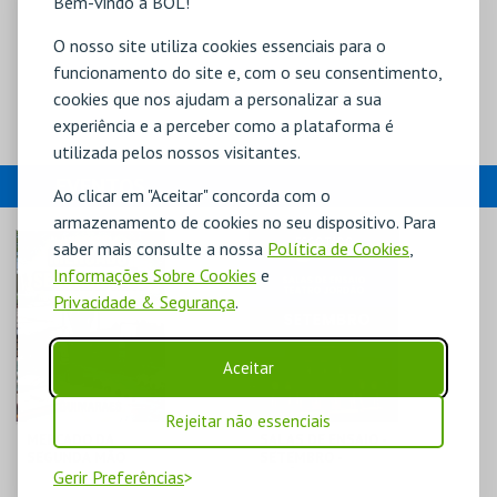
Bem-vindo à BOL!
O nosso site utiliza cookies essenciais para o
funcionamento do site e, com o seu consentimento,
cookies que nos ajudam a personalizar a sua
experiência e a perceber como a plataforma é
utilizada pelos nossos visitantes.
EVENTOS
Ao clicar em "Aceitar" concorda com o
armazenamento de cookies no seu dispositivo. Para
ESGOTADO
saber mais consulte a nossa
Política de Cookies
,
Informações Sobre Cookies
e
Privacidade & Segurança
.
Aceitar
Rejeitar não essenciais
MERCADO DA
SALAS DE ENSAIO -
SEGUNDA MÃO
SETEMBRO -
Gerir Preferências
ESTÚDIO 1 A 8