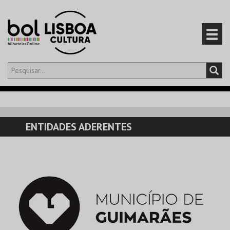
Olá,
iniciar sessão
PT
0
CARRINHO
ENTIDADES ADERENTES
EVENTOS
CARTÕES
PRODUTOS