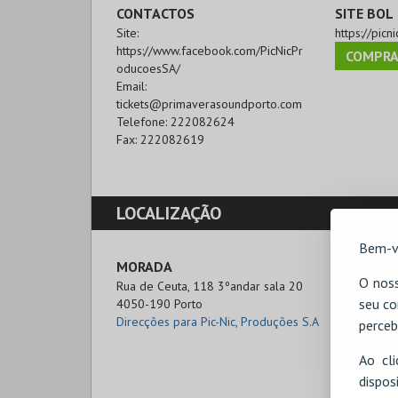
CONTACTOS
SITE BOL
Site:
https://picni
https://www.facebook.com/PicNicPr
COMPRA
oducoesSA/
Email:
tickets@primaverasoundporto.com
Telefone:
222082624
Fax:
222082619
LOCALIZAÇÃO
Bem-v
MORADA
O noss
Rua de Ceuta, 118 3ºandar sala 20

seu co
4050-190 Porto
Direcções para Pic-Nic, Produções S.A
perceb
Ao cl
disp