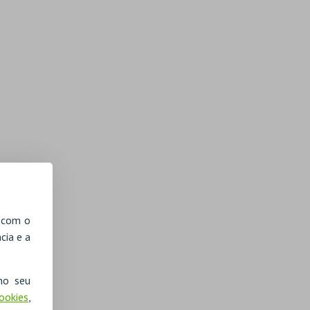
, com o
cia e a
no seu
Cookies
,