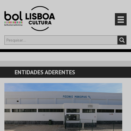
Olá,
iniciar sessão
PT
0
CARRINHO
ENTIDADES ADERENTES
EVENTOS
CARTÕES
PRODUTOS