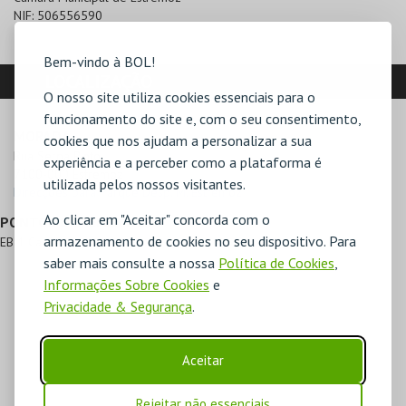
NIF:
506556590
Bem-vindo à BOL!
LOCALIZAÇÃO
O nosso site utiliza cookies essenciais para o
funcionamento do site e, com o seu consentimento,
MORADA
cookies que nos ajudam a personalizar a sua
Rua Serpa Pinto

experiência e a perceber como a plataforma é
7100-000 Estremoz
utilizada pelos nossos visitantes.
Direcções para Parque Desp. M. Estremoz
Ao clicar em "Aceitar" concorda com o
PONTOS DE REFERÊNCIA
armazenamento de cookies no seu dispositivo. Para
EB 1 Caldeiro
saber mais consulte a nossa
Política de Cookies
,
Informações Sobre Cookies
e
Privacidade & Segurança
.
Aceitar
Rejeitar não essenciais