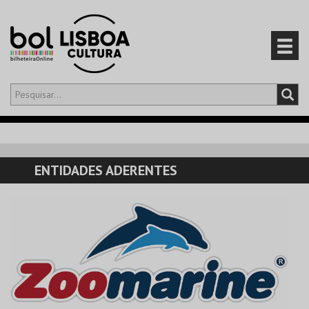
Olá,
iniciar sessão
PT
0
CARRINHO
ENTIDADES ADERENTES
EVENTOS
CARTÕES
PRODUTOS