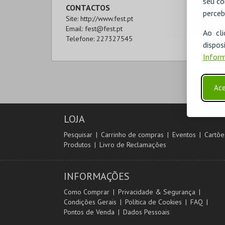
seu co
CONTACTOS
SITE BOL
perceb
Site:
http://www.fest.pt
https://fest.
Email:
fest@fest.pt
COMPRA
Ao cl
Telefone:
227327545
disp
Inform
Ace
LOJA
Pesquisar
Carrinho de compras
Eventos
Cartõe
Produtos
Livro de Reclamações
INFORMAÇÕES
Como Comprar
Privacidade & Segurança
Condições Gerais
Política de Cookies
FAQ
Pontos de Venda
Dados Pessoais