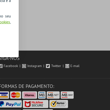
cia e a
no seu
Cookies
,
SIGA-NOS
Facebook
Instagram
Twitter
E-mail
FORMAS DE PAGAMENTO: