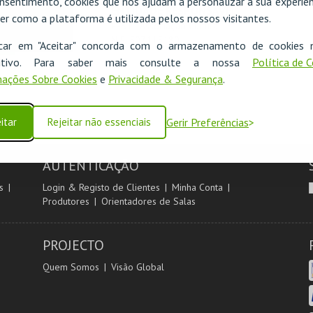
nsentimento, cookies que nos ajudam a personalizar a sua experiên
ENTIDADE RESPONSÁVEL
er como a plataforma é utilizada pelos nossos visitantes.
bol.pt
FEST - Associação Cultural
NIF:
507115180
R
icar em "Aceitar" concorda com o armazenamento de cookies 
ositivo. Para saber mais consulte a nossa
Política de 
ações Sobre Cookies
e
Privacidade & Segurança
.
itar
Rejeitar não essenciais
Gerir Preferências
AUTENTICAÇÃO
s
Login & Registo de Clientes
Minha Conta
Produtores
Orientadores de Salas
PROJECTO
Quem Somos
Visão Global