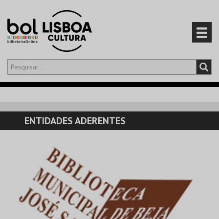
Olá,
iniciar sessão
PT
0
CARRINHO
ENTIDADES ADERENTES
EVENTOS
CARTÕES
PRODUTOS