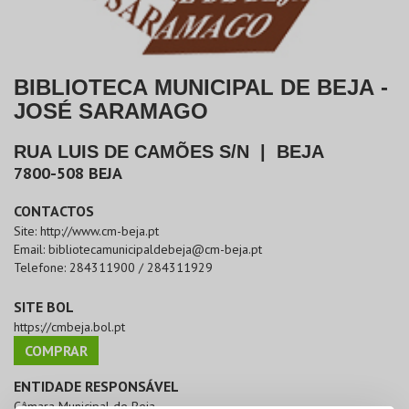
BIBLIOTECA MUNICIPAL DE BEJA -
JOSÉ SARAMAGO
RUA LUIS DE CAMÕES S/N
|
BEJA
7800-508
BEJA
CONTACTOS
Site:
http://www.cm-beja.pt
Email:
bibliotecamunicipaldebeja@cm-beja.pt
Telefone:
284311900 / 284311929
SITE BOL
https://cmbeja.bol.pt
COMPRAR
ENTIDADE RESPONSÁVEL
Câmara Municipal de Beja