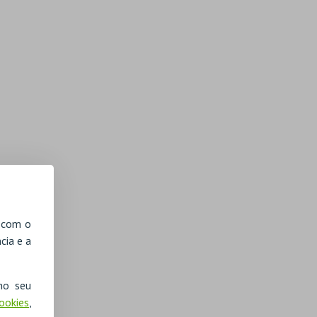
, com o
cia e a
no seu
Cookies
,