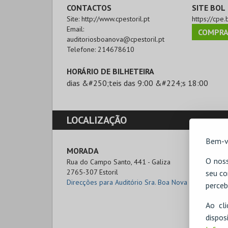
CONTACTOS
SITE BOL
Site:
http://www.cpestoril.pt
https://cpe.
Email:
COMPRA
auditoriosboanova@cpestoril.pt
Telefone:
214678610
HORÁRIO DE BILHETEIRA
dias &#250;teis das 9:00 &#224;s 18:00
LOCALIZAÇÃO
Bem-v
MORADA
O noss
Rua do Campo Santo, 441 - Galiza

2765-307 Estoril
seu co
Direcções para Auditório Sra. Boa Nova
perceb
Ao cl
disp