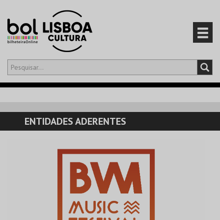
Olá,
iniciar sessão
PT
0
CARRINHO
ENTIDADES ADERENTES
EVENTOS
CARTÕES
PRODUTOS