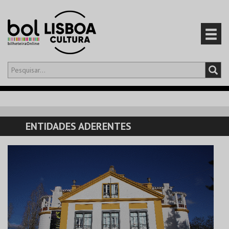
Olá,
iniciar sessão
PT
0
CARRINHO
ENTIDADES ADERENTES
EVENTOS
CARTÕES
PRODUTOS