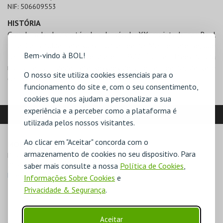
NIF:
506609553
HISTÓRIA
Grande sala de espetáculos do século XX, projetada por Raul
Lino. Construída para substituir o Teatro Montemorense, que
Bem-vindo à BOL!
foi destruído por um incêndio em 1922. É uma infraestrutura
municipal, utilizada para sessões de cinema, teatro, dança e
O nosso site utiliza cookies essenciais para o
concertos.
funcionamento do site e, com o seu consentimento,
cookies que nos ajudam a personalizar a sua
experiência e a perceber como a plataforma é
LOCALIZAÇÃO
utilizada pelos nossos visitantes.
Ao clicar em "Aceitar" concorda com o
MORADA
armazenamento de cookies no seu dispositivo. Para
Rua João Luís Ricardo

saber mais consulte a nossa
Política de Cookies
,
7050-252 Montemor-o-Novo
Direcções para Cineteatro Curvo Semedo
Informações Sobre Cookies
e
Privacidade & Segurança
.
Aceitar