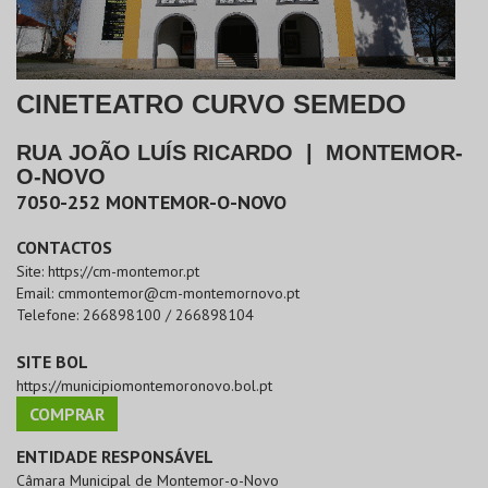
CINETEATRO CURVO SEMEDO
RUA JOÃO LUÍS RICARDO
|
MONTEMOR-
O-NOVO
7050-252
MONTEMOR-O-NOVO
CONTACTOS
Site:
https://cm-montemor.pt
Email:
cmmontemor@cm-montemornovo.pt
Telefone:
266898100 / 266898104
SITE BOL
https://municipiomontemoronovo.bol.pt
COMPRAR
ENTIDADE RESPONSÁVEL
Câmara Municipal de Montemor-o-Novo