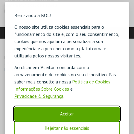
Câmara Municipal de Palmela
NIF:
506187543
Bem-vindo à BOL!
O nosso site utiliza cookies essenciais para o
LOCALIZAÇÃO
funcionamento do site e, com o seu consentimento,
cookies que nos ajudam a personalizar a sua
experiência e a perceber como a plataforma é
MORADA
utilizada pelos nossos visitantes.
Praça da Independência

2955-000 Palmela
Ao clicar em "Aceitar" concorda com o
Direcções para Auditório Pinhal Novo
armazenamento de cookies no seu dispositivo. Para
saber mais consulte a nossa
Política de Cookies
,
Informações Sobre Cookies
e
Privacidade & Segurança
.
Aceitar
Rejeitar não essenciais