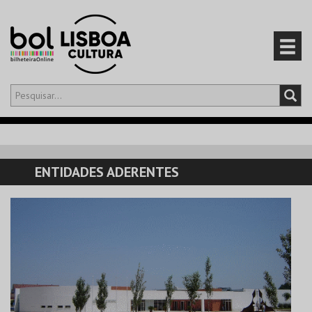
Olá,
iniciar sessão
PT
0
CARRINHO
ENTIDADES ADERENTES
EVENTOS
CARTÕES
PRODUTOS