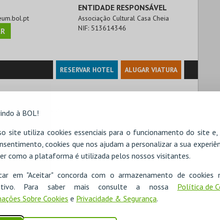
ENTIDADE RESPONSÁVEL
eum.bol.pt
Associação Cultural Casa Cheia
NIF:
513614346
R
RESERVAR HOTEL
ALUGAR VIATURA
r, edifício Mundicanal

indo à BOL!
o site utiliza cookies essenciais para o funcionamento do site e
nsentimento, cookies que nos ajudam a personalizar a sua experiên
er como a plataforma é utilizada pelos nossos visitantes.
icar em "Aceitar" concorda com o armazenamento de cookies 
ositivo. Para saber mais consulte a nossa
Política de 
ações Sobre Cookies
e
Privacidade & Segurança
.