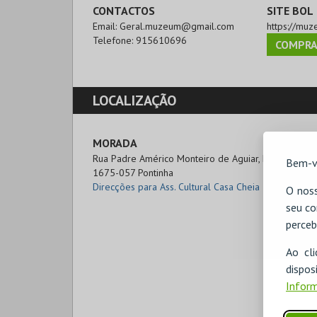
CONTACTOS
SITE BOL
Email:
Geral.muzeum@gmail.com
https://muz
Telefone:
915610696
COMPRA
LOCALIZAÇÃO
MORADA
Rua Padre Américo Monteiro de Aguiar, Lote 1, 2ºanda
Bem-v
1675-057 Pontinha
Direcções para Ass. Cultural Casa Cheia
O noss
seu co
perceb
Ao cl
disp
Inform