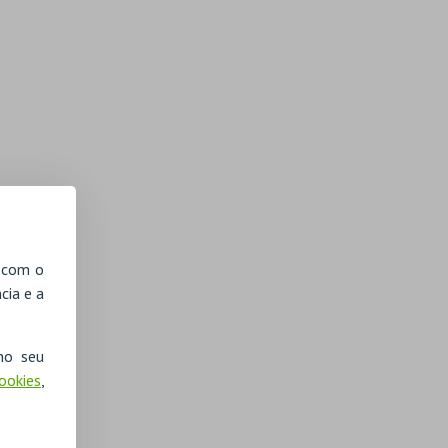
, com o
cia e a
no seu
Cookies
,