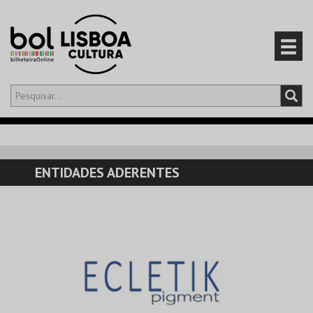
Olá,
iniciar sessão
PT
0
CARRINHO
ENTIDADES ADERENTES
EVENTOS
CARTÕES
PRODUTOS