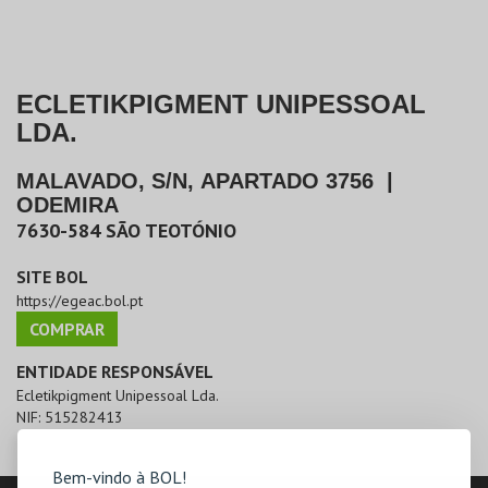
ECLETIKPIGMENT UNIPESSOAL
LDA.
MALAVADO, S/N, APARTADO 3756
|
ODEMIRA
7630-584
SÃO TEOTÓNIO
SITE BOL
https://egeac.bol.pt
COMPRAR
ENTIDADE RESPONSÁVEL
Ecletikpigment Unipessoal Lda.
NIF:
515282413
Bem-vindo à BOL!