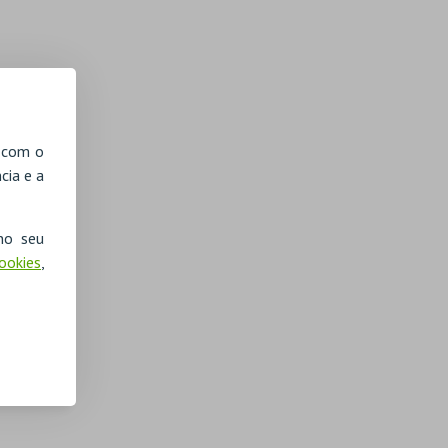
, com o
cia e a
no seu
Cookies
,