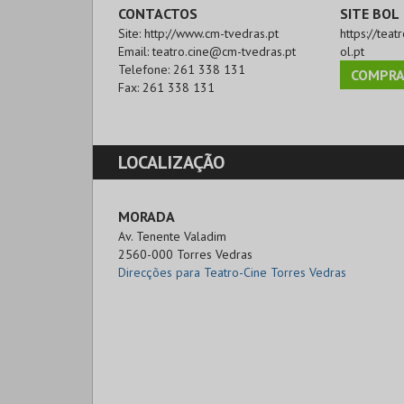
CONTACTOS
SITE BOL
Site:
http://www.cm-tvedras.pt
https://tea
Email:
teatro.cine@cm-tvedras.pt
ol.pt
Telefone:
261 338 131
COMPRA
Fax:
261 338 131
LOCALIZAÇÃO
MORADA
Av. Tenente Valadim

2560-000 Torres Vedras
Direcções para Teatro-Cine Torres Vedras