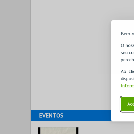
Bem-v
O noss
seu co
perceb
Ao cl
disp
Inform
Ace
EVENTOS