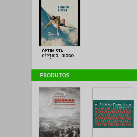
ÓPTIMISTA
CÉPTICO - DIOGO
BATÁGUAS
TEATRO-CINE
PRODUTOS
TORRES VEDRAS
MAIS INFO
COMPRAR