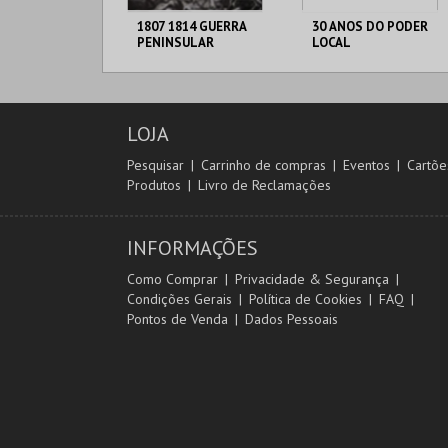
1807 1814 GUERRA
30 ANOS DO PODER
PENINSULAR
LOCAL
C. M. TORRES
C. M. TORRES
VEDRAS
VEDRAS
LOJA
MAIS INFO
MAIS INFO
Pesquisar
Carrinho de compras
Eventos
Cartõe
Produtos
Livro de Reclamações
COMPRAR
COMPRAR
INFORMAÇÕES
Como Comprar
Privacidade & Segurança
Condições Gerais
Política de Cookies
FAQ
Pontos de Venda
Dados Pessoais