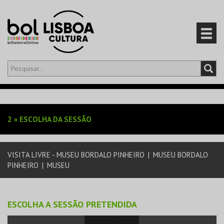
Olá,
iniciar sessão
PT
0
CARRINHO
2
»
ESCOLHA DA SESSÃO
EVENTOS
VISITA LIVRE - MUSEU BORDALO PINHEIRO
|
MUSEU BORDALO
CARTÕES
PINHEIRO
|
MUSEU
PRODUTOS
ESCOLHA A SESSÃO PRETENDIDA