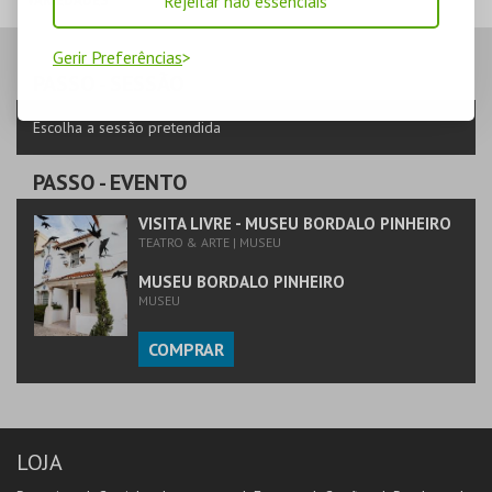
Rejeitar não essenciais
VARIEDADES
TEATRO
VARIEDADES
Gerir Preferências
PASSO
- SESSÃO
MAIS INFO
Escolha a sessão pretendida
COMPRAR
PASSO
- EVENTO
VISITA LIVRE - MUSEU BORDALO PINHEIRO
TEATRO & ARTE | MUSEU
MUSEU BORDALO PINHEIRO
MUSEU
COMPRAR
LOJA