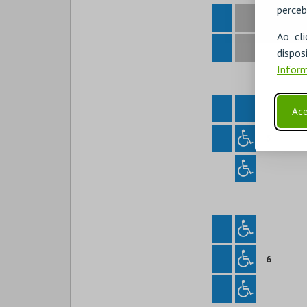
perceb
4
Ao cl
disp
Inform
Ace
5
6