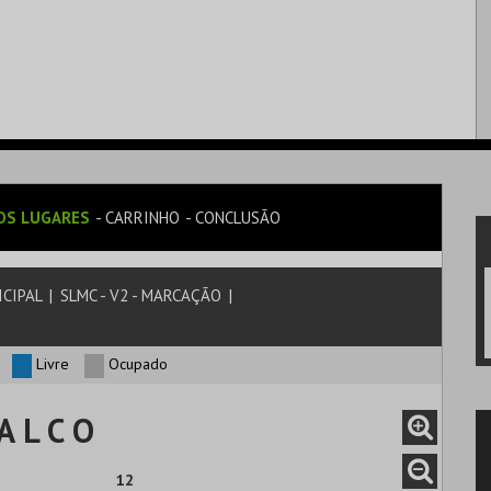
OS LUGARES
CARRINHO
CONCLUSÃO
ICIPAL
|
SLMC - V2 - MARCAÇÃO
|
Livre
Ocupado
A L C O
12