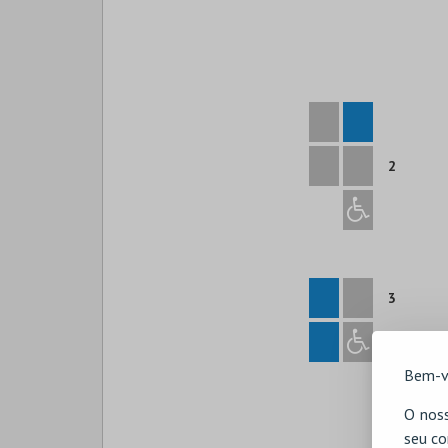
2
3
Bem-v
O noss
seu co