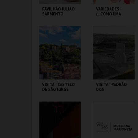
PAVILHÃO JULIÃO
VARIEDADES -
SARMENTO
(...COMO UMA
ÓPERA BUFA
ERÓTICA E
SATÍRICA.)
PAVILHÃO JULIÃO
TEATRO
SARMENTO
VARIEDADES
MAIS INFO
MAIS INFO
COMPRAR
COMPRAR
VISITA | CASTELO
VISITA | PADRÃO
DE SÃO JORGE
DOS
DESCOBRIMENTOS
CASTELO DE SÃO
PADRÃO DOS
JORGE
DESCOBRIMENTOS
MAIS INFO
MAIS INFO
COMPRAR
COMPRAR