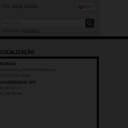
Olá,
iniciar sessão
PT
PESQUISA:
AVANÇADA
DISTRITO
LOCALIZAÇÃO
SALA
MORADA
Avenida Eng. Duarte Pacheco, 26
1070-111 Lisboa
COORDENADAS GPS
N: 38º43'15"
W: 09º08'44"