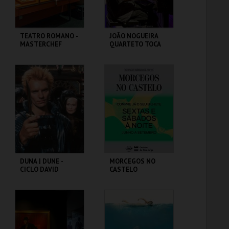
TEATRO ROMANO -
JOÃO NOGUEIRA
MASTERCHEF
QUARTETO TOCA
ROMANO - OFICINA
COLTRANE'S
SOUND
ML - TEATRO
CAPITÓLIO.
ROMANO
MAIS INFO
MAIS INFO
COMPRAR
DUNA | DUNE -
MORCEGOS NO
CICLO DAVID
CASTELO
LYNCH
CAPITÓLIO.
CASTELO DE SÃO
JORGE
MAIS INFO
MAIS INFO