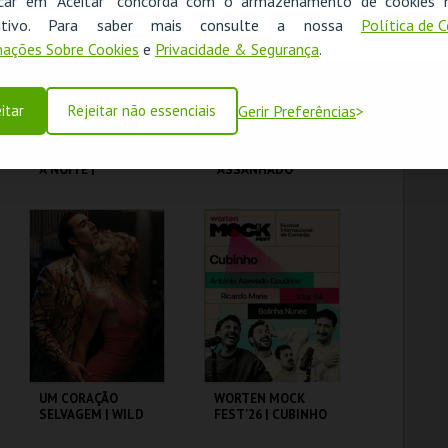
icar em "Aceitar" concorda com o armazenamento de cookies 
OK
ositivo. Para saber mais consulte a nossa
Política de 
MAIS INFO
MAIS INFO
ações Sobre Cookies
e
Privacidade & Segurança
.
COMPRAR
COMPRAR
itar
Rejeitar não essenciais
Gerir Preferências
FEBRE DE SÁBADO
MARTA GARRETT
À NOITE |
"ASSANHADO"
SATURDAY NIGHT
QUARTETO
FEVER
CAPITÓLIO.
CAPITÓLIO.
MAIS INFO
MAIS INFO
COMPRAR
COMPRAR
UM CORAÇÃO
WORTEN MOCK
SELVAGEM | WILD
FEST'26 | CUBINHO
AT HEART – CICLO
DAVID LYNCH