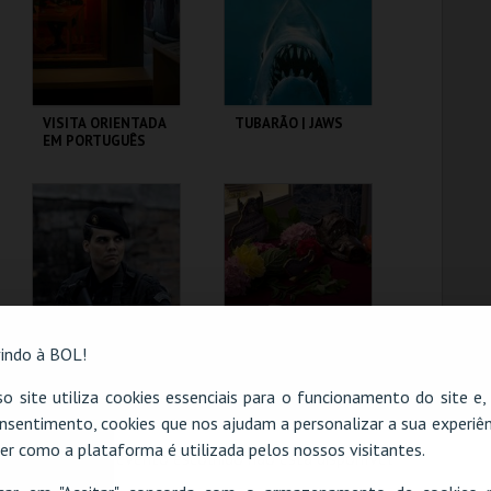
COMPRAR
COMPRAR
VISITA ORIENTADA
TUBARÃO | JAWS
EM PORTUGUÊS
CASA FERNANDO
CAPITÓLIO.
PESSOA
MAIS INFO
MAIS INFO
COMPRAR
COMPRAR
indo à BOL!
TROPA DE ELITE |
PALÁCIO PIMENTA -
o site utiliza cookies essenciais para o funcionamento do site e
ELITE SQUAD -
É MESMO UM
nsentimento, cookies que nos ajudam a personalizar a sua experiên
CICLO CLÁSSICOS
JAVALI! - VISITA
DO BRASIL
OFICINA
er como a plataforma é utilizada pelos nossos visitantes.
O evento escolhido não está disponível
CAPITÓLIO.
ML - PALÁCIO
PIMENTA