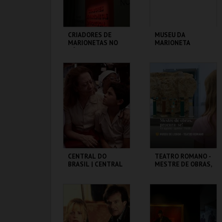
CRIADORES DE
MUSEU DA
MARIONETAS NO
MARIONETA
SÉC XXI -
EXPOSIÇÃO
TEMPORÁRIA
MUSEU DA
MUSEU DA
MARIONETA
MARIONETA
MAIS INFO
MAIS INFO
COMPRAR
INSCREVER
CENTRAL DO
TEATRO ROMANO -
BRASIL | CENTRAL
MESTRE DE OBRAS,
STATION - CICLO
PROCURA-SE! -
CLÁSSICOS DO
OFICINAS DE
BRASIL
VERÃO
CAPITÓLIO.
ML - TEATRO
ROMANO
MAIS INFO
MAIS INFO