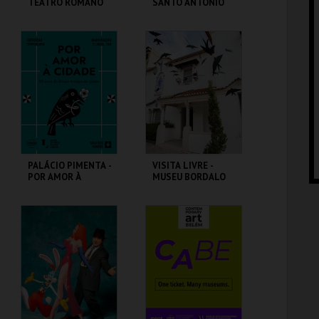
TEATRO ROMANO
SANTO ANTÓNIO
ML - TEATRO
ML - SANTO
ROMANO
ANTÓNIO
MAIS INFO
MAIS INFO
COMPRAR
COMPRAR
PALÁCIO PIMENTA -
VISITA LIVRE -
POR AMOR À
MUSEU BORDALO
CIDADE - 90 ANOS
PINHEIRO
DO GAL
ML - PALÁCIO
MUSEU BORDALO
PIMENTA
PINHEIRO
MAIS INFO
MAIS INFO
COMPRAR
COMPRAR