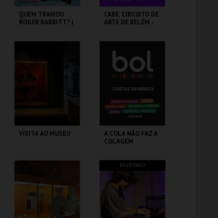
QUEM TRAMOU
CABE: CIRCUITO DE
ROGER RABBITT? |
ARTE DE BELÉM -
WHO FRAMED
PAV. JULIAO
ROGER RABBIT
SARMENTO
CAPITÓLIO.
PAVILHÃO JULIÃO
SARMENTO
MAIS INFO
MAIS INFO
COMPRAR
COMPRAR
VISITA AO MUSEU
A COLA NÃO FAZ A
COLAGEM
CASA FERNANDO
ATELIER-MUSEU
ESGOTADO
PESSOA
JÚLIO POMAR
MAIS INFO
MAIS INFO
COMPRAR
COMPRAR