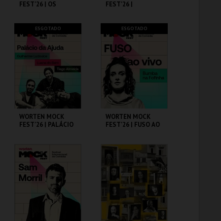
FEST'26 | OS
FEST'26 |
PRIMOS
MICHELLE WOLF
CINEMA SÃO JORGE .
CINEMA SÃO JORGE .
ESGOTADO
ESGOTADO
MAIS INFO
MAIS INFO
COMPRAR
COMPRAR
WORTEN MOCK
WORTEN MOCK
FEST'26 | PALÁCIO
FEST'26 | FUSO AO
DA AJUDA
VIVO - BUMBA NA
FOFINHA
CINEMA SÃO JORGE .
CINEMA SÃO JORGE .
MAIS INFO
MAIS INFO