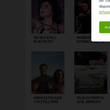
Ao cl
disp
MAIS INFO
MAIS INFO
Inform
COMPRAR
COMPRAR
Ace
VELUDO AZUL |
REGRESSO AO
BLUE VELTET -
FUTURO | BACK TO
CICLO DAVID
THE FUTURE
LYNCH
CAPITÓLIO.
CAPITÓLIO.
MAIS INFO
MAIS INFO
COMPRAR
COMPRAR
AINDA ESTOU AQUI
PALÁCIO PIMENTA -
| I'M STILL HERE -
AZUL, BRANCO E
CICLO CLÁSSICOS
MUITAS CORES -
DO BRASIL
VISITA OFICINA