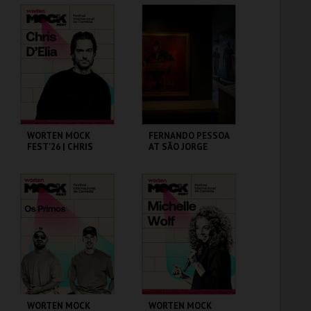
CAPITÓLIO.
CINEMA SÃO JORGE .
MAIS INFO
MAIS INFO
COMPRAR
COMPRAR
WORTEN MOCK
FERNANDO PESSOA
FEST'26 | CHRIS
AT SÃO JORGE
D’ELIA
CASTLE
CINEMA SÃO JORGE .
CASA FERNANDO
PESSOA
MAIS INFO
MAIS INFO
COMPRAR
COMPRAR
WORTEN MOCK
WORTEN MOCK