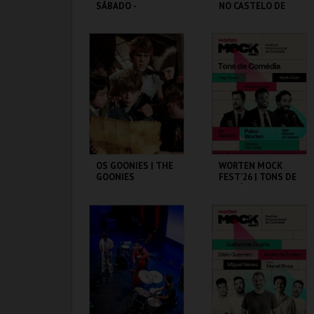
SÁBADO -
NO CASTELO DE
CONVERSAS
SÃO JORGE
TRANSATLÂNTICA
S NO PAV-JS
PAVILHÃO JULIÃO
CASA FERNANDO
SARMENTO
PESSOA
MAIS INFO
MAIS INFO
COMPRAR
COMPRAR
OS GOONIES | THE
WORTEN MOCK
GOONIES
FEST'26 | TONS DE
COMÉDIA
CAPITÓLIO.
CINEMA SÃO JORGE .
MAIS INFO
MAIS INFO
COMPRAR
COMPRAR