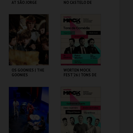
AT SÃO JORGE
NO CASTELO DE
CASTLE
SÃO JORGE
CASA FERNANDO
CASA FERNANDO
PESSOA
PESSOA
MAIS INFO
MAIS INFO
COMPRAR
COMPRAR
OS GOONIES | THE
WORTEN MOCK
GOONIES
FEST'26 | TONS DE
COMÉDIA
CAPITÓLIO.
CINEMA SÃO JORGE .
MAIS INFO
MAIS INFO
COMPRAR
COMPRAR