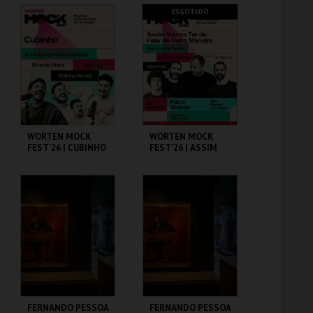
CAPITÓLIO.
CAPITÓLIO.
ESGOTADO
MAIS INFO
MAIS INFO
COMPRAR
COMPRAR
WORTEN MOCK
WORTEN MOCK
FEST'26 | CUBINHO
FEST'26 | ASSIM
VAMOS TER DE
FALAR DE OUTRA
MANEIRA
CINEMA SÃO JORGE .
CINEMA SÃO JORGE .
MAIS INFO
MAIS INFO
COMPRAR
FERNANDO PESSOA
FERNANDO PESSOA