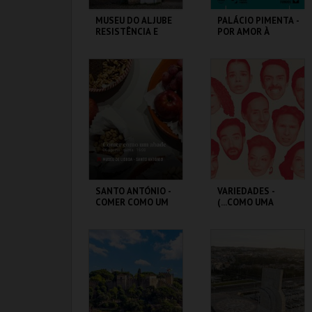
MUSEU DO ALJUBE
PALÁCIO PIMENTA -
RESISTÊNCIA E
POR AMOR À
LIBERDADE
CIDADE - 90 ANOS
DO GAL
MUSEU DO ALJUBE
ML - PALÁCIO
PIMENTA
MAIS INFO
MAIS INFO
COMPRAR
COMPRAR
SANTO ANTÓNIO -
VARIEDADES -
COMER COMO UM
(...COMO UMA
ABADE - OFICINA
ÓPERA BUFA
ERÓTICA E
SATÍRICA.)
ML - SANTO
TEATRO
ANTÓNIO
VARIEDADES
MAIS INFO
MAIS INFO
COMPRAR
COMPRAR