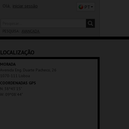
Olá,
iniciar sessão
PT
PESQUISA:
AVANÇADA
DISTRITO
LOCALIZAÇÃO
SALA
MORADA
Avenida Eng. Duarte Pacheco, 26
1070-111 Lisboa
COORDENADAS GPS
N: 38º43'15"
W: 09º08'44"