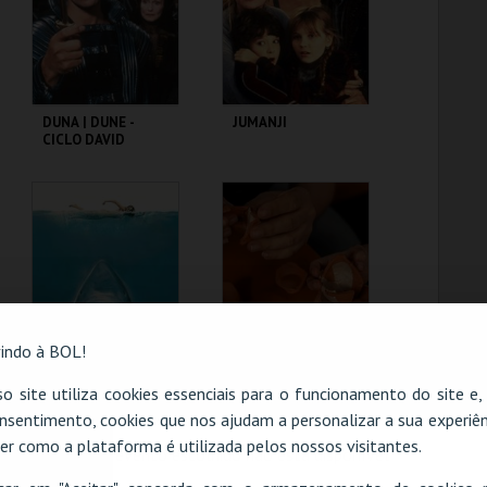
COMPRAR
COMPRAR
DUNA | DUNE -
JUMANJI
CICLO DAVID
LYNCH
CAPITÓLIO.
CAPITÓLIO.
MAIS INFO
MAIS INFO
COMPRAR
COMPRAR
indo à BOL!
TUBARÃO | JAWS
TEATRO ROMANO -
o site utiliza cookies essenciais para o funcionamento do site e
METAMORFOSE DE
nsentimento, cookies que nos ajudam a personalizar a sua experiên
UM FRAGMENTO -
OFICINA
er como a plataforma é utilizada pelos nossos visitantes.
O evento escolhido não está disponível
CAPITÓLIO.
ML - TEATRO
ROMANO