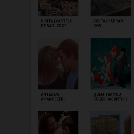
VISITA | CASTELO
VISITA | PADRÃO
DE SÃO JORGE
DOS
DESCOBRIMENTOS
CASTELO DE SÃO
PADRÃO DOS
JORGE
DESCOBRIMENTOS
MAIS INFO
MAIS INFO
COMPRAR
COMPRAR
ANTES DO
QUEM TRAMOU
AMANHECER |
ROGER RABBITT? |
BEFORE SUNRISE
WHO FRAMED
ROGER RABBIT
CAPITÓLIO.
CAPITÓLIO.
MAIS INFO
MAIS INFO