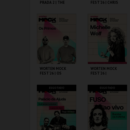
PRADA 2 | THE
FEST'26 | CHRIS
DEVIL WEARS
D’ELIA
PRADA 2
CAPITÓLIO.
CINEMA SÃO JORGE .
MAIS INFO
MAIS INFO
COMPRAR
COMPRAR
WORTEN MOCK
WORTEN MOCK
FEST'26 | OS
FEST'26 |
PRIMOS
MICHELLE WOLF
CINEMA SÃO JORGE .
CINEMA SÃO JORGE .
ESGOTADO
ESGOTADO
MAIS INFO
MAIS INFO
COMPRAR
COMPRAR