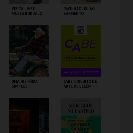
VISITA LIVRE -
PAVILHÃO JULIÃO
MUSEU BORDALO
SARMENTO
PINHEIRO
MUSEU BORDALO
PAVILHÃO JULIÃO
PINHEIRO
SARMENTO
MAIS INFO
MAIS INFO
COMPRAR
COMPRAR
UMA HISTÓRIA
CABE: CIRCUITO DE
SIMPLES |
ARTE DE BELÉM -
STRAIGHT STORY -
PAV. JULIAO
CICLO DAVID
SARMENTO
LYNCH
CAPITÓLIO.
PAVILHÃO JULIÃO
SARMENTO
MAIS INFO
MAIS INFO
COMPRAR
COMPRAR