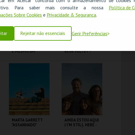
icar em "Aceitar" concorda com o armazenamento de cookies 
OK
ositivo. Para saber mais consulte a nossa
Política de 
MAIS INFO
MAIS INFO
ações Sobre Cookies
e
Privacidade & Segurança
.
COMPRAR
COMPRAR
itar
Rejeitar não essenciais
Gerir Preferências
PALÁCIO PIMENTA -
VELUDO AZUL |
É MESMO UM
BLUE VELTET -
JAVALI! - VISITA
CICLO DAVID
OFICINA
LYNCH
ML - PALÁCIO
CAPITÓLIO.
PIMENTA
MAIS INFO
MAIS INFO
COMPRAR
COMPRAR
MARTA GARRETT
AINDA ESTOU AQUI
"ASSANHADO"
| I'M STILL HERE -
QUARTETO
CICLO CLÁSSICOS
DO BRASIL