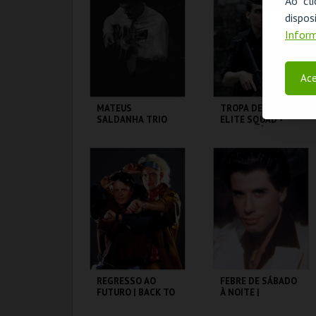
Ao cl
disp
MAIS INFO
MAIS INFO
Inform
COMPRAR
COMPRAR
Ace
MATEUS
TROPA DE ELITE |
SALDANHA TRIO
ELITE SQUAD -
CICLO CLÁSSICOS
DO BRASIL
CAPITÓLIO.
CAPITÓLIO.
MAIS INFO
MAIS INFO
COMPRAR
COMPRAR
REGRESSO AO
FEBRE DE SÁBADO
FUTURO | BACK TO
À NOITE |
THE FUTURE
SATURDAY NIGHT
FEVER