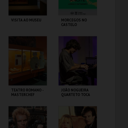
VISITA AO MUSEU
MORCEGOS NO
CASTELO
CASA FERNANDO
CASTELO DE SÃO
PESSOA
JORGE
MAIS INFO
MAIS INFO
COMPRAR
COMPRAR
TEATRO ROMANO -
JOÃO NOGUEIRA
MASTERCHEF
QUARTETO TOCA
ROMANO - OFICINA
COLTRANE'S
SOUND
ML - TEATRO
CAPITÓLIO.
ROMANO
MAIS INFO
MAIS INFO