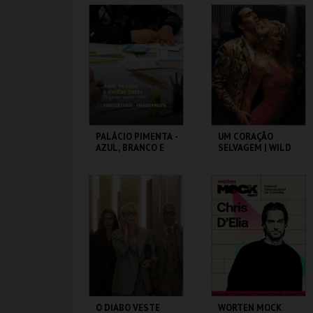
CAPITÓLIO.
CAPITÓLIO.
MAIS INFO
MAIS INFO
COMPRAR
COMPRAR
PALÁCIO PIMENTA -
UM CORAÇÃO
AZUL, BRANCO E
SELVAGEM | WILD
MUITAS CORES -
AT HEART – CICLO
VISITA OFICINA
DAVID LYNCH
ML - PALÁCIO
CAPITÓLIO.
PIMENTA
MAIS INFO
MAIS INFO
COMPRAR
COMPRAR
O DIABO VESTE
WORTEN MOCK