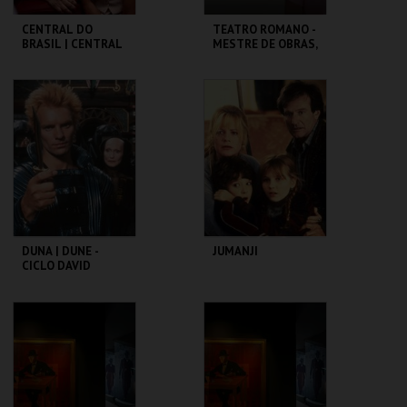
CENTRAL DO
TEATRO ROMANO -
BRASIL | CENTRAL
MESTRE DE OBRAS,
STATION - CICLO
PROCURA-SE! -
CLÁSSICOS DO
OFICINAS DE
BRASIL
VERÃO
CAPITÓLIO.
ML - TEATRO
ROMANO
MAIS INFO
MAIS INFO
COMPRAR
COMPRAR
DUNA | DUNE -
JUMANJI
CICLO DAVID
LYNCH
CAPITÓLIO.
CAPITÓLIO.
MAIS INFO
MAIS INFO
COMPRAR
COMPRAR