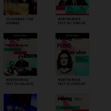
COMPRAR
COMPRAR
OS GOONIES | THE
WORTEN MOCK
GOONIES
FEST'26 | TONS DE
COMÉDIA
CAPITÓLIO.
CINEMA SÃO JORGE .
ESGOTADO
ESGOTADO
MAIS INFO
MAIS INFO
COMPRAR
COMPRAR
WORTEN MOCK
WORTEN MOCK
FEST'26 | PALÁCIO
FEST'26 | FUSO AO
DA AJUDA
VIVO - BUMBA NA
FOFINHA
CINEMA SÃO JORGE .
CINEMA SÃO JORGE .