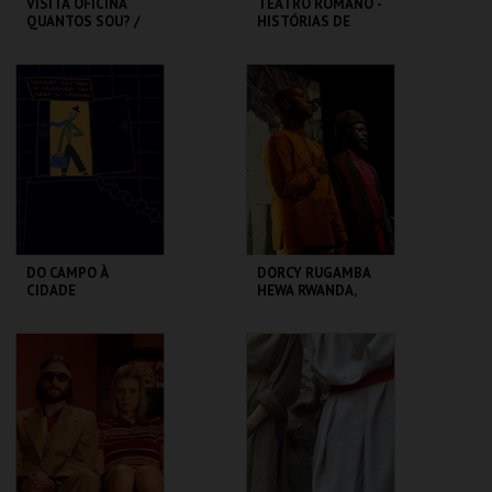
VISITA OFICINA
TEATRO ROMANO -
QUANTOS SOU? /
HISTÓRIAS DE
SESSÃO
LISBOA CONTADAS
DESCONTRAÍDA
...POR UM ITALIANO
CASA FERNANDO
ML - TEATRO
PESSOA
ROMANO
MAIS INFO
MAIS INFO
COMPRAR
COMPRAR
DO CAMPO À
DORCY RUGAMBA
CIDADE
HEWA RWANDA,
LETTRE AUX
ABSENTS
LU.CA -TEATRO LUÍS
TBA - TEATRO
CAMÕES
BAIRRO ALTO
MAIS INFO
MAIS INFO
COMPRAR
COMPRAR