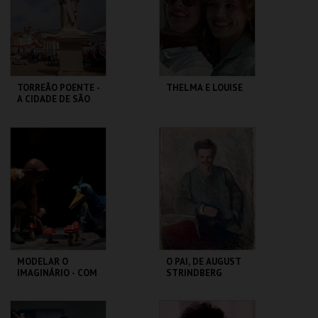
MAIS INFO
MAIS INFO
COMPRAR
COMPRAR
TORREÃO POENTE -
THELMA E LOUISE
A CIDADE DE SÃO
VICENTE -
PERCURSO
ML - PALÁCIO
CAPITÓLIO.
PIMENTA
MAIS INFO
MAIS INFO
COMPRAR
MODELAR O
O PAI, DE AUGUST
IMAGINÁRIO - COM
STRINDBERG
RAUL CONSTANTE
PEREIRA
MUSEU DA
SÃO LUIZ TEATRO