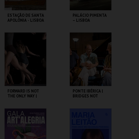
ESTAÇÃO DE SANTA
PALÁCIO PIMENTA
APOLÓNIA - LISBOA
– LISBOA
DAS CHAMINÉS (I) -
RIBEIRINHA –
PERCURSO
VISITA ORIENTADA
ML - PALÁCIO
ML - PALÁCIO
PIMENTA
PIMENTA
MAIS INFO
MAIS INFO
COMPRAR
COMPRAR
FORWARD IS NOT
PONTE IBÉRICA |
THE ONLY WAY |
BRIDGES NOT
OCP
WALLS
SÃO LUIZ TEATRO
SÃO LUIZ TEATRO
MUNICIPAL
MUNICIPAL
MAIS INFO
MAIS INFO