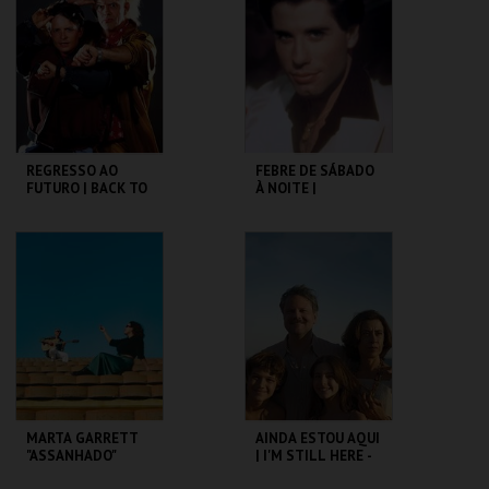
MAIS INFO
MAIS INFO
COMPRAR
COMPRAR
REGRESSO AO
FEBRE DE SÁBADO
FUTURO | BACK TO
À NOITE |
THE FUTURE
SATURDAY NIGHT
FEVER
CAPITÓLIO.
CAPITÓLIO.
MAIS INFO
MAIS INFO
COMPRAR
COMPRAR
MARTA GARRETT
AINDA ESTOU AQUI
"ASSANHADO"
| I'M STILL HERE -
QUARTETO
CICLO CLÁSSICOS