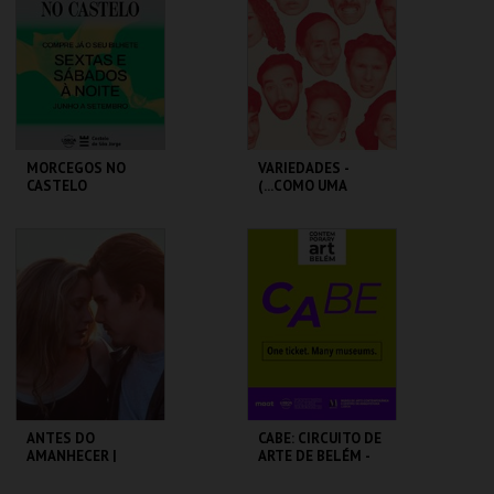
MAIS INFO
MAIS INFO
COMPRAR
COMPRAR
MORCEGOS NO
VARIEDADES -
CASTELO
(...COMO UMA
ÓPERA BUFA
ERÓTICA E
SATÍRICA.)
CASTELO DE SÃO
TEATRO
JORGE
VARIEDADES
MAIS INFO
MAIS INFO
COMPRAR
COMPRAR
ANTES DO
CABE: CIRCUITO DE
AMANHECER |
ARTE DE BELÉM -
BEFORE SUNRISE
PAV. JULIAO
SARMENTO