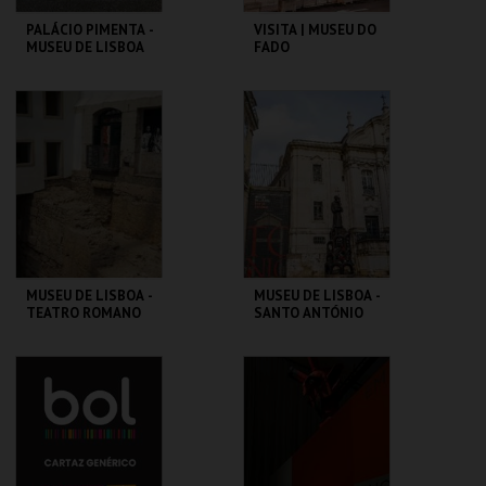
PALÁCIO PIMENTA -
VISITA | MUSEU DO
MUSEU DE LISBOA
FADO
ML - PALÁCIO
MUSEU DO FADO
PIMENTA
MAIS INFO
MAIS INFO
COMPRAR
COMPRAR
MUSEU DE LISBOA -
MUSEU DE LISBOA -
TEATRO ROMANO
SANTO ANTÓNIO
ML - TEATRO
ML - SANTO
ROMANO
ANTÓNIO
MAIS INFO
MAIS INFO
COMPRAR
COMPRAR