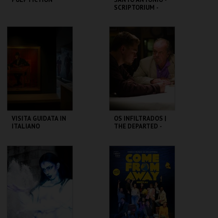
SCRIPTORIUM -
OFICINA PARA
FAMÍLIAS
CAPITÓLIO.
ML - SANTO
ANTÓNIO
MAIS INFO
MAIS INFO
COMPRAR
COMPRAR
VISITA GUIDATA IN
OS INFILTRADOS |
ITALIANO
THE DEPARTED -
CICLO MARTIN
SCORSESE
CASA FERNANDO
CAPITÓLIO.
PESSOA
MAIS INFO
MAIS INFO
COMPRAR
COMPRAR