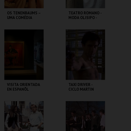
OS TENENBAUMS –
TEATRO ROMANO -
UMA COMÉDIA
MODA OLISIPO -
GENIAL | THE
OFICINA
ROYAL
TENENBAUMS
CAPITÓLIO.
ML - TEATRO
ROMANO
MAIS INFO
MAIS INFO
COMPRAR
COMPRAR
VISITA ORIENTADA
TAXI DRIVER -
EN ESPANÕL
CICLO MARTIN
SCORSESE
CASA FERNANDO
CAPITÓLIO.
PESSOA
MAIS INFO
MAIS INFO