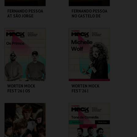
FERNANDO PESSOA
FERNANDO PESSOA
AT SÃO JORGE
NO CASTELO DE
CASTLE
SÃO JORGE
CASA FERNANDO
CASA FERNANDO
PESSOA
PESSOA
MAIS INFO
MAIS INFO
COMPRAR
COMPRAR
WORTEN MOCK
WORTEN MOCK
FEST'26 | OS
FEST'26 |
PRIMOS
MICHELLE WOLF
CINEMA SÃO JORGE .
CINEMA SÃO JORGE .
MAIS INFO
MAIS INFO