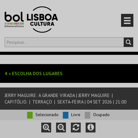
Olá,
iniciar sessão
PT
0
CARRINHO
4
»
ESCOLHA DOS LUGARES
EVENTOS
JERRY MAGUIRE: A GRANDE VIRADA | JERRY MAGUIRE
|
CARTÕES
CAPITÓLIO.
|
TERRAÇO
|
SEXTA-FEIRA | 04 SET 2026 | 21:00
PRODUTOS
Selecionado
Livre
Ocupado