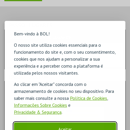
PASSO
- LUGARES
Bem-vindo à BOL!
SELECÇÃO RÁPIDA DE LUGARES
O nosso site utiliza cookies essenciais para o
Indique a quantidade
funcionamento do site e, com o seu consentimento,
cookies que nos ajudam a personalizar a sua
Na planta, selecione o lugar.
experiência e a perceber como a plataforma é
utilizada pelos nossos visitantes.
PASSO
- SECTOR
Ao clicar em "Aceitar" concorda com o
PLATEIA
armazenamento de cookies no seu dispositivo. Para
saber mais consulte a nossa
Política de Cookies
,
Informações Sobre Cookies
e
Privacidade & Segurança
.
Aceitar