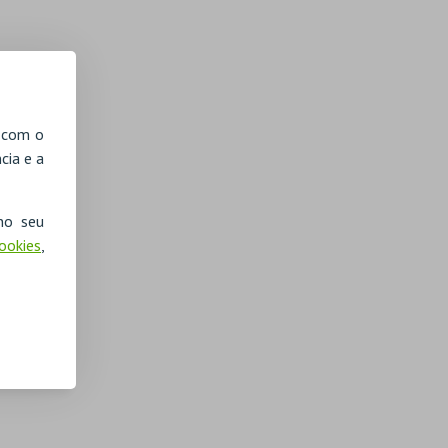
, com o
cia e a
no seu
Cookies
,