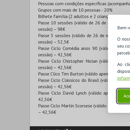
Pessoas com condições específicas (acompanha
Grupos com mais de 10 pessoas - 20%
Bilhete família (2 adultos e 2 crianças -até 16
Passe 10 sessões (válido de 26 de maio a 25 d
Bem-v
sessão) – 98€
Passe 5 sessões (válido de 26 de maio a 25 d
O noss
sessão) – 52,5€
seu co
Passe Ciclo Comédia anos 90 (válido apenas 
perceb
sessão) – 42,56€
Passe Ciclo Chistopher Nolan (válido apenas 
Ao cl
sessão) – 42,56€
disp
Passe Clico Tim Burton (válido apenas para as 
Inform
Passe Ciclo Clássicos do Brasil (válido apenas 
sessão) – 42,56€
Passe Ciclo David Lynch (válido apenas para 
Ace
42,56€
Passe Ciclo Martin Scorsese (válido apenas para
– 42,56€