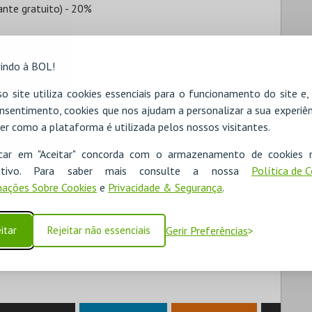
nte gratuito) - 20%
 anos inclusive) – 40€
e setembro, sujeito à lotação da sessão, 1 bilhete por
indo à BOL!
e setembro, sujeito à lotação da sessão, 1 bilhete por
o site utiliza cookies essenciais para o funcionamento do site e
nsentimento, cookies que nos ajudam a personalizar a sua experiên
para as sessões Ciclo Comédia anos 90, 1 bilhete por
er como a plataforma é utilizada pelos nossos visitantes.
para as sessões Ciclo Chistopher Nolan, 1 bilhete por
icar em "Aceitar" concorda com o armazenamento de cookies 
ositivo. Para saber mais consulte a nossa
Política de 
sessões Clico Tim Burton, 1 bilhete por sessão) – 52,5€
ações Sobre Cookies
e
Privacidade & Segurança
.
para as sessões Ciclo Clássicos do Brasil, 1 bilhete por
as sessões Ciclo David Lynch, 1 bilhete por sessão) –
itar
Rejeitar não essenciais
Gerir Preferências
 as sessões Ciclo Martin Scorsese, 1 bilhete por sessão)